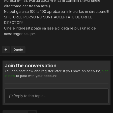
Adresa e-mail: (valida daca vrei sa iti confirmi site-ul unele
directoare cer treaba asta )
Nu pot garanta 100 la 100 aprobarea link-ului tau in directoare!!!
SITE-URILE PORNO NU SUNT ACCEPTATE DE ORI CE
DIRECTOR!!
Cine e interesat poate sa lase aici detalile plus un id de
messenger sau pm.
Quote
Join the conversation
You can post now and register later. If you have an account,
sign
in now
to post with your account.
Reply to this topic...