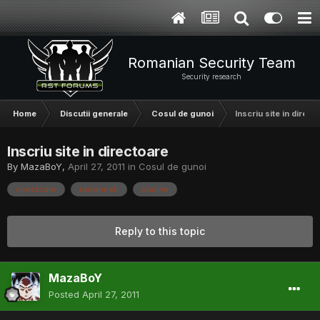
Romanian Security Team
Security research
Home
Discutii generale
Cosul de gunoi
Inscriu site in direct
Inscriu site in directoare
By
MazaBoY
,
April 27, 2011
in
Cosul de gunoi
directoare
romanesti
straine
Reply to this topic
MazaBoY
Posted
April 27, 2011