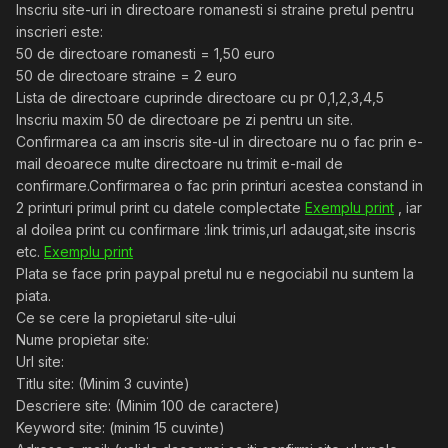
Inscriu site-uri in directoare romanesti si straine pretul pentru
inscrieri este:
50 de directoare romanesti = 1,50 euro
50 de directoare straine = 2 euro
Lista de directoare cuprinde directoare cu pr 0,1,2,3,4,5
Inscriu maxim 50 de directoare pe zi pentru un site.
Confirmarea ca am inscris site-ul in directoare nu o fac prin e-
mail deoarece multe directoare nu trimit e-mail de
confirmare.Confirmarea o fac prin printuri acestea constand in
2 printuri primul print cu datele complectate
Exemplu print
, iar
al doilea print cu confirmare :link trimis,url adaugat,site inscris
etc.
Exemplu print
Plata se face prin paypal pretul nu e negociabil nu suntem la
piata.
Ce se cere la propietarul site-ului
Nume propietar site:
Url site:
Titlu site: (Minim 3 cuvinte)
Descriere site: (Minim 100 de caractere)
Keyword site: (minim 15 cuvinte)