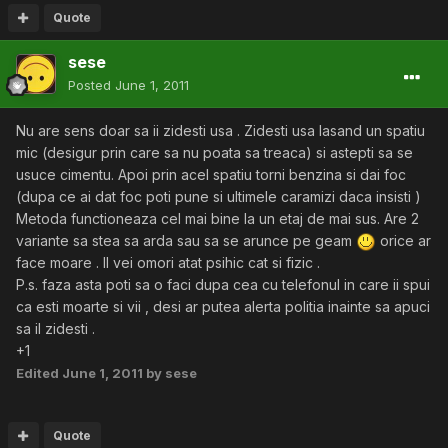
Quote
sese
Posted
June 1, 2011
Nu are sens doar sa ii zidesti usa . Zidesti usa lasand un spatiu
mic (desigur prin care sa nu poata sa treaca) si astepti sa se
usuce cimentu. Apoi prin acel spatiu torni benzina si dai foc
(dupa ce ai dat foc poti pune si ultimele caramizi daca insisti )
Metoda functioneaza cel mai bine la un etaj de mai sus. Are 2
variante sa stea sa arda sau sa se arunce pe geam
orice ar
face moare . Il vei omori atat psihic cat si fizic .
P.s. faza asta poti sa o faci dupa cea cu telefonul in care ii spui
ca esti moarte si vii , desi ar putea alerta politia inainte sa apuci
sa il zidesti .
+1
Edited
June 1, 2011
by sese
Quote