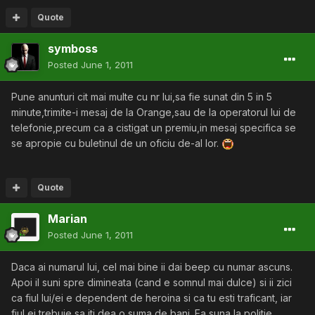
Quote
symboss
Posted
June 1, 2011
Pune anunturi cit mai multe cu nr lui,sa fie sunat din 5 in 5
minute,trimite-i mesaj de la Orange,sau de la operatorul lui de
telefonie,precum ca a cistigat un premiu,in mesaj specifica se
se apropie cu buletinul de un oficiu de-al lor.
Quote
Marian
Posted
June 1, 2011
Daca ai numarul lui, cel mai bine ii dai beep cu numar ascuns.
Apoi il suni spre dimineata (cand e somnul mai dulce) si ii zici
ca fiul lui/ei e dependent de heroina si ca tu esti traficant, iar
fiul ei trebuie sa iti dea o suma de bani. Ea suna la politie,