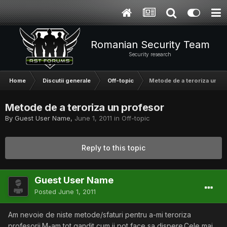
Romanian Security Team
Security research
Home
Discutii generale
Off-topic
Metode de a teroriza un pr
Metode de a teroriza un profesor
By Guest User Name,
June 1, 2011
in
Off-topic
Reply to this topic
Guest User Name
Posted
June 1, 2011
Am nevoie de niste metode/sfaturi pentru a-mi teroriza
profesorii.M-am tot gandit cum ii pot face sa dispere.Cele mai