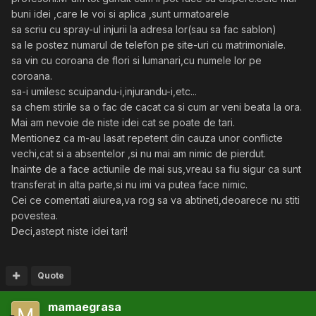
buni idei ,care le voi si aplica ,sunt urmatoarele
sa scriu cu spray-ul injurii la adresa lor(sau sa fac sablon)
sa le postez numarul de telefon pe site-uri cu matrimoniale.
sa vin cu coroana de flori si lumanari,cu numele lor pe
coroana.
sa-i umilesc scuipandu-i,injurandu-i,etc...
sa chem stirile sa o fac de cacat ca si cum ar veni beata la ora.
Mai am nevoie de niste idei cat se poate de tari.
Mentionez ca m-au lasat repetent din cauza unor conflicte
vechi,cat si a absentelor ,si nu mai am nimic de pierdut.
Inainte de a face actiunile de mai sus,vreau sa fiu sigur ca sunt
transferat in alta parte,si nu imi va putea face nimic.
Cei ce comentati aiurea,va rog sa va abtineti,deoarece nu stiti
povestea.
Deci,astept niste idei tari!
Quote
mamaegrasa