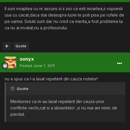
Il suni noaptea cu nr ascuns si ii zici ca esti moartea,ii vopsesti
usa cu cacat,daca stai deasupra lui/ei te poti pisa pe rufele de
pe sarma. Solutii sunt dar nu cred ca merita,a fost problema ta
ca nu ai invatat,nu a profesorului.
Quote
sonyx
Posted
June 1, 2011
nu a spus ca l-a lasat repetent din cauza notelor!
Quote
Mentionez ca m-au lasat repetent din cauza unor
conflicte vechi,cat si a absentelor ,si nu mai am nimic de
pierdut.