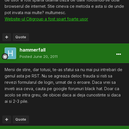
browserul de internet. Stie cineva ce metoda e asta si de unde
pot invata mai multe? multumesc.
Website-ul Citigroup a fost spart foarte usor
Quote
hammerfall
Posted
June 20, 2011
Mersi de stire, dar totusi, te-as sfatui sa nu mai pui intrebari de
genul asta pe RST. Nu se agreaza deloc frauda si risti sa
revezi formularul de login, urmat de o eroare. Daca vrei sa
inveti asa ceva, cauta pe google forumuri black hat. Doar ca
acolo se intra greu, de obicei daca ai deja cunostinte si daca
ai si 2-3 pile.
Quote