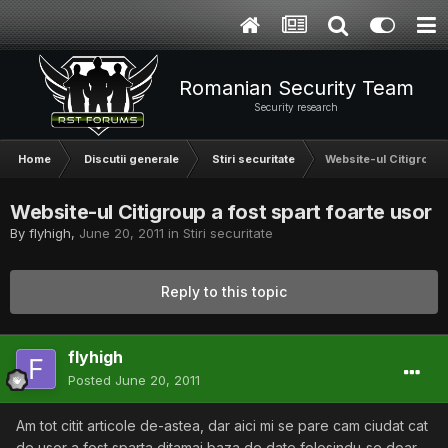
Romanian Security Team
Security research
Home
Discutii generale
Stiri securitate
Website-ul Citigroup 
Website-ul Citigroup a fost spart foarte usor
By
flyhigh
,
June 20, 2011
in
Stiri securitate
Reply to this topic
flyhigh
Posted
June 20, 2011
Am tot citit articole de-astea, dar aici mi se pare cam ciudat cat
de usor a fost sparta ditamai baza de date folosindu-se doar