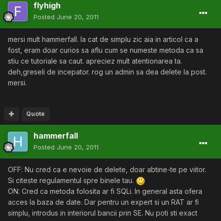
flyhigh
Posted
June 20, 2011
mersi mult hammerfall. la cat de simplu zic aia in articol ca a
fost, eram doar curios sa aflu cum se numeste metoda ca sa
stiu ce tutoriale sa caut. apreciez mult atentionarea ta.
deh,greseli de incepator. rog un admin sa dea delete la post.
mersi.
Quote
hammerfall
Posted
June 20, 2011
OFF: Nu cred ca e nevoie de delete, doar abtine-te pe viitor.
Si citeste regulamentul spre binele tau.
ON: Cred ca metoda folosita ar fi SQLi. In general asta ofera
acces la baza de date. Dar pentru un expert si un RAT ar fi
simplu, introdus in interiorul bancii prin SE. Nu poti sti exact