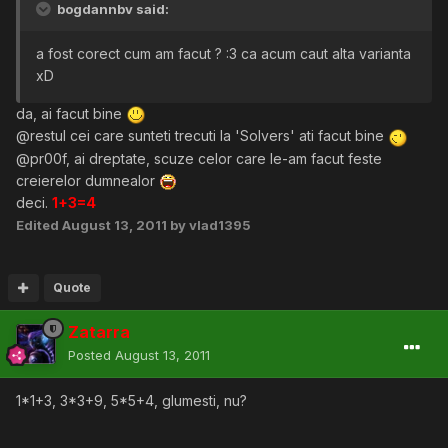
bogdannbv said:
a fost corect cum am facut ? :3 ca acum caut alta varianta
xD
da, ai facut bine
@restul cei care sunteti trecuti la 'Solvers' ati facut bine
@pr00f, ai dreptate, scuze celor care le-am facut feste
creierelor dumnealor
deci.
1+3=4
Edited
August 13, 2011
by vlad1395
Quote
Zatarra
Posted
August 13, 2011
1*1+3, 3*3+9, 5*5+4, glumesti, nu?