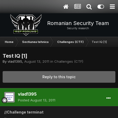
Romanian Security Team
Security research
Home
Sectiunea tehnica
Challenges (CTF)
Test IQ [1]
Test IQ [1]
By
vlad1395
,
August 13, 2011
in
Challenges (CTF)
Reply to this topic
vlad1395
Posted
August 13, 2011
//Challenge terminat
~