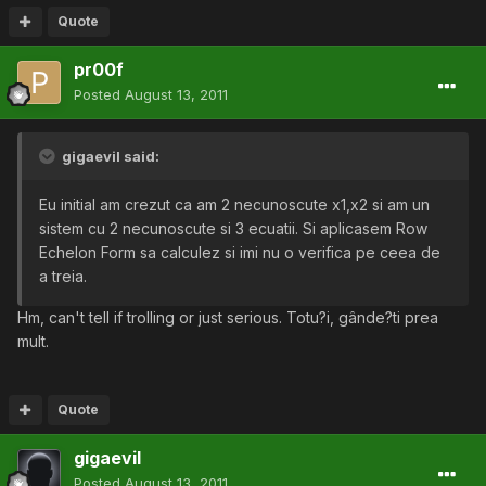
Quote
pr00f
Posted
August 13, 2011
gigaevil said:
Eu initial am crezut ca am 2 necunoscute x1,x2 si am un
sistem cu 2 necunoscute si 3 ecuatii. Si aplicasem Row
Echelon Form sa calculez si imi nu o verifica pe ceea de
a treia.
Hm, can't tell if trolling or just serious. Totu?i, gânde?ti prea
mult.
Quote
gigaevil
Posted
August 13, 2011