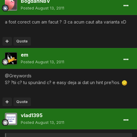
BogdanNBV
Posted
August 13, 2011
a fost corect cum am facut ? :3 ca acum caut alta varianta xD
Quote
em
Posted
August 13, 2011
@Greywords
S? ?tii c? tu spunând c? e easy deja ai dat un hint pre?ios.
Quote
vlad1395
Posted
August 13, 2011