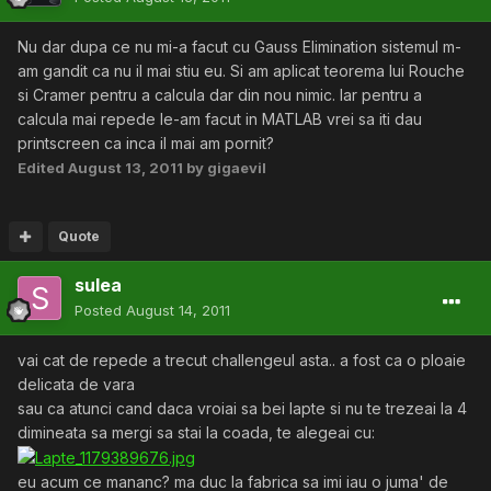
Nu dar dupa ce nu mi-a facut cu Gauss Elimination sistemul m-
am gandit ca nu il mai stiu eu. Si am aplicat teorema lui Rouche
si Cramer pentru a calcula dar din nou nimic. Iar pentru a
calcula mai repede le-am facut in MATLAB vrei sa iti dau
printscreen ca inca il mai am pornit?
Edited
August 13, 2011
by gigaevil
Quote
sulea
Posted
August 14, 2011
vai cat de repede a trecut challengeul asta.. a fost ca o ploaie
delicata de vara
sau ca atunci cand daca vroiai sa bei lapte si nu te trezeai la 4
dimineata sa mergi sa stai la coada, te alegeai cu:
eu acum ce mananc? ma duc la fabrica sa imi iau o juma' de