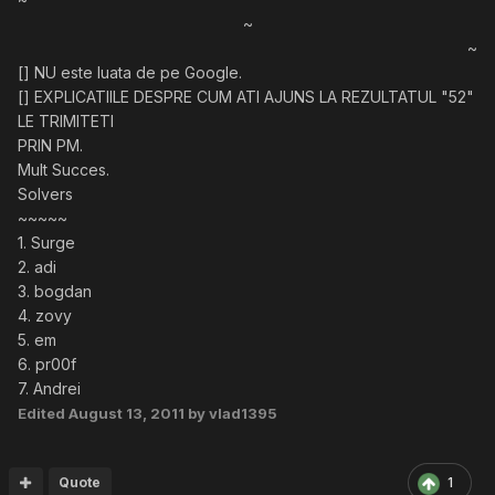
~
~
[] NU este luata de pe Google.
[] EXPLICATIILE DESPRE CUM ATI AJUNS LA REZULTATUL "52"
LE TRIMITETI
PRIN PM.
Mult Succes.
Solvers
~~~~~
1. Surge
2. adi
3. bogdan
4. zovy
5. em
6. pr00f
7. Andrei
Edited
August 13, 2011
by vlad1395
Quote
1