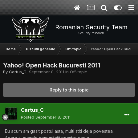
Romanian Security Team
Security research
Home
Discutii generale
Off-topic
Yahoo! Open Hack Bucurest
Yahoo! Open Hack Bucuresti 2011
By
Cartus_C
,
September 8, 2011
in
Off-topic
Reply to this topic
Cartus_C
Posted
September 8, 2011
Eu acum am gasit postul asta, multi stiti deja povestea.
Apare si numele comunitatii noastre acolo.