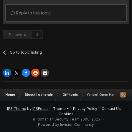
Reply to this topic...
Followers
0
Go to topic listing
Home
Discutii generale
Off-topic
Yahoo! Open Hack Bucurest
IPS Theme
by
IPSFocus
Theme
Privacy Policy
Contact Us
Cookies
© Romanian Security Team 2006-2025
Powered by Invision Community