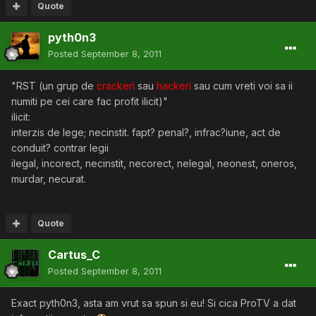
Quote
pyth0n3
Posted
September 8, 2011
"RST (un grup de
crackeri
sau
hackeri
sau cum vreti voi sa ii
numiti pe cei care fac profit ilicit)"
ilicit:
interzis de lege; necinstit. fapt? penal?, infrac?iune, act de
conduit? contrar legii
ilegal, incorect, necinstit, necorect, nelegal, neonest, oneros,
murdar, necurat.
Quote
Cartus_C
Posted
September 8, 2011
Exact pyth0n3, asta am vrut sa spun si eu! Si cica ProTV a dat