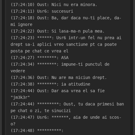
(17:24:10) Oust: Nici nu era minora.
(17:24:11) Usr6: succesuri
(17:24:18) Oust: Ba, dar daca nu-ti place, da-
mi ignore
(17:24:22) Oust: Si lasa-ma-n pula mea.
(17:24:23) ******: Usr6 intr-un fel nu prea ai 
drept sa-i aplici vreo sanctiune pt ca poate 
posta pe chat ce vrea el
(17:24:27) ********: ASA
(17:24:34) ********: impune-ti punctul de 
vedere
(17:24:36) Oust: Nu are ma niciun drept.
(17:24:38) ********: ia atitudine
(17:24:44) Oust: Dar asa vrea el sa fie 
"jm3k3r"
(17:24:44) *********: Oust, tu daca primesi ban 
pe chat o zi, te sinucizi
(17:24:47) Usr6: *******, aia de unde ai scos-
o?
(17:24:48) **********: 