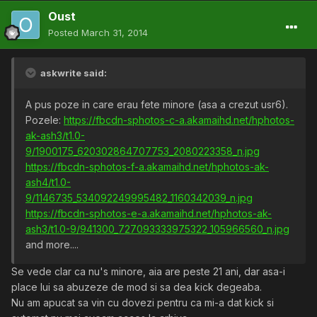
Oust
Posted
March 31, 2014
askwrite said:
A pus poze in care erau fete minore (asa a crezut usr6).
Pozele:
https://fbcdn-sphotos-c-a.akamaihd.net/hphotos-
ak-ash3/t1.0-
9/1900175_620302864707753_2080223358_n.jpg
https://fbcdn-sphotos-f-a.akamaihd.net/hphotos-ak-
ash4/t1.0-
9/1146735_534092249995482_1160342039_n.jpg
https://fbcdn-sphotos-e-a.akamaihd.net/hphotos-ak-
ash3/t1.0-9/941300_727093333975322_105966560_n.jpg
and more....
Se vede clar ca nu's minore, aia are peste 21 ani, dar asa-i
place lui sa abuzeze de mod si sa dea kick degeaba.
Nu am apucat sa vin cu dovezi pentru ca mi-a dat kick si