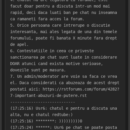
facut doar pentru a discuta intr-un mod mai 
rapid, deci daca luati ban pe chat nu inseamna 
ca ramaneti fara acces la forum.
5. Orice persoana care intrerupe o discutie 
interesanta, mai ales legata de una din temele 
forumului, poate fi banata X minute fara drept 
de apel.
6. Contestatiile in ceea ce priveste 
sanctionarea pe chat sunt luate in considerare 
DOAR atunci cand exista motive serioase, 
dovezile sunt pe masura.
7. Un admin/moderator are voie sa faca ce vrea 
el. Daca considerati ca abuzeaza de acest drept 
postati aici: https://rstforums.com/forum/4282?
7-important-abuzuri-de-putere.rst
----------------------------
(17:25:16) Usr6: chatul e pentru a discuta una 
alta, nu e chatul redtube:)
(17:25:16) ********: )))))))))0
(17:25:24) ******: Usr6 pe chat se poate posta 