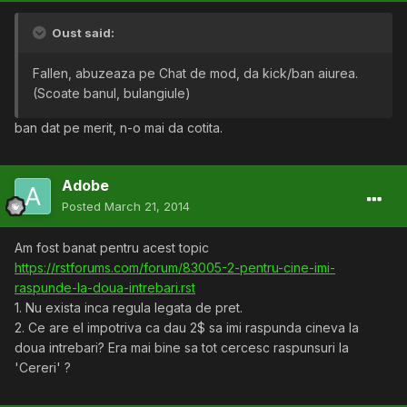
Oust said:
Fallen, abuzeaza pe Chat de mod, da kick/ban aiurea.
(Scoate banul, bulangiule)
ban dat pe merit, n-o mai da cotita.
Adobe
Posted
March 21, 2014
Am fost banat pentru acest topic
https://rstforums.com/forum/83005-2-pentru-cine-imi-
raspunde-la-doua-intrebari.rst
1. Nu exista inca regula legata de pret.
2. Ce are el impotriva ca dau 2$ sa imi raspunda cineva la
doua intrebari? Era mai bine sa tot cercesc raspunsuri la
'Cereri' ?