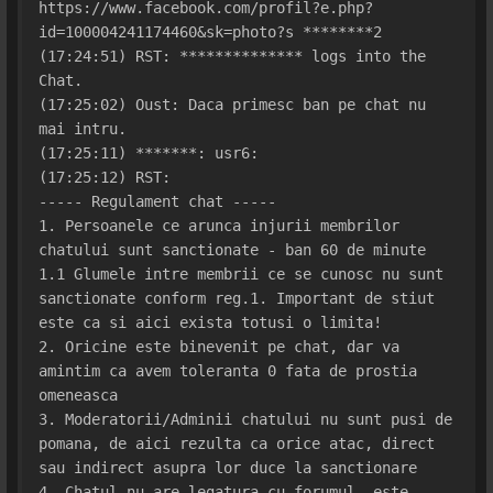
https://www.facebook.com/profil?e.php?
id=100004241174460&sk=photo?s ********2
(17:24:51) RST: ************** logs into the 
Chat.
(17:25:02) Oust: Daca primesc ban pe chat nu 
mai intru.
(17:25:11) *******: usr6:
(17:25:12) RST: 
----- Regulament chat -----
1. Persoanele ce arunca injurii membrilor 
chatului sunt sanctionate - ban 60 de minute
1.1 Glumele intre membrii ce se cunosc nu sunt 
sanctionate conform reg.1. Important de stiut 
este ca si aici exista totusi o limita!
2. Oricine este binevenit pe chat, dar va 
amintim ca avem toleranta 0 fata de prostia 
omeneasca
3. Moderatorii/Adminii chatului nu sunt pusi de 
pomana, de aici rezulta ca orice atac, direct 
sau indirect asupra lor duce la sanctionare
4. Chatul nu are legatura cu forumul, este 