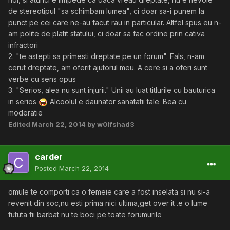
de stereotipul "sa schimbam lumea", ci doar sa-i punem la
punct pe cei care ne-au facut rau in particular. Altfel spus eu n-
am polite de platit statului, ci doar sa fac ordine prin cativa
infractori
2. "te astepti sa primesti dreptate pe un forum". Fals, n-am
cerut dreptate, am oferit ajutorul meu. A cere si a oferi sunt
verbe cu sens opus
3. "Serios, alea nu sunt injurii." Unii au luat titlurile cu bauturica
in serios
Alcoolul e daunator sanatatii tale. Bea cu
moderatie
Edited
March 22, 2014
by w0lfshad3
carder
Posted
March 22, 2014
omule te comporti ca o femeie care a fost inselata si nu si-a
revenit din soc,nu esti prima nici ultima,get over it .e o lume
fututa fii barbat nu te boci pe toate forumurile