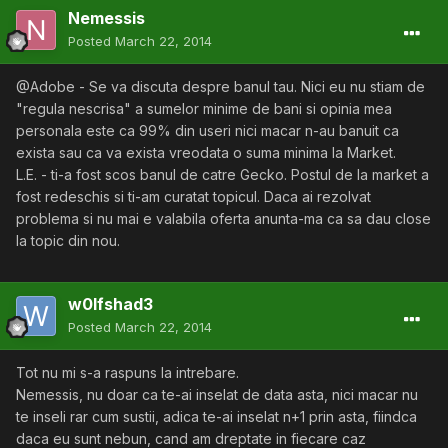
Nemessis
Posted
March 22, 2014
@Adobe - Se va discuta despre banul tau. Nici eu nu stiam de
"regula nescrisa" a sumelor minime de bani si opinia mea
personala este ca 99% din useri nici macar n-au banuit ca
exista sau ca va exista vreodata o suma minima la Market.
L.E. - ti-a fost scos banul de catre Gecko. Postul de la market a
fost redeschis si ti-am curatat topicul. Daca ai rezolvat
problema si nu mai e valabila oferta anunta-ma ca sa dau close
la topic din nou.
w0lfshad3
Posted
March 22, 2014
Tot nu mi s-a raspuns la intrebare.
Nemessis, nu doar ca te-ai inselat de data asta, nici macar nu
te inseli rar cum sustii, adica te-ai inselat n+1 prin asta, fiindca
daca eu sunt nebun, cand am dreptate in fiecare caz