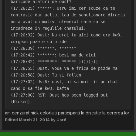
baricade alaturi de oust?
(17:26:25) ******: Usr6 imi cer scuze ca te 
contrazic dar acttul tau de sanctionare directa 
nu a avut un motiv intemeiat care sa se 
incadreze in regulile chatului.
(17:26:32) Oust: Nu erai tu aici cand era kw3, 
curgeau pozele cu pizde
(17:26:39) *******: *******
(17:26:42) *******: besi ma de aici
(17:26:42) ********: ****** ))))))))
(17:26:55) Oust: Voua va e frica de pizde ma
(17:26:58) Oust: Tu si fallen
(17:27:02) Usr6: oust, ai sa mai fii pe chat 
cand o sa fie kw3, bafta
(17:27:06) RST: Oust has been logged out 
(Kicked).
am cenzurat nick celorlalti participanti la discutie la cererea lor
Edited
March 31, 2014
by Usr6