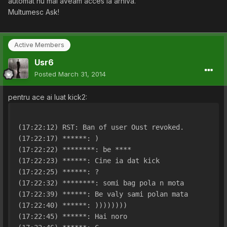
automat nu mai aveam acces la arhiva.
Multumesc Ask!
Active Members
Usr6
Posted
March 31, 2014
pentru ace ai luat kick2:
(17:22:12) RST: Ban of user Oust revoked.
(17:22:17) ******: )
(17:22:22) ********: be ****
(17:22:23) ******: Cine ia dat kick
(17:22:25) ******: ?
(17:22:32) ********: somi bag pola n mota
(17:22:39) ******: Be valy sami polan mata
(17:22:40) ******: ))))))))
(17:22:45) ******: Hai noro