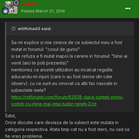
aelius
Posted
March 21, 2014
w0lfshad3 said:
Sa-mi explice si mie cineva de ce subiectul meu a fost
mutat in forumul: "cosul de gunoi"
si se refuza a fi mutat inapoi la cerere in forumul: "bine ai
venit (aici te poti prezenta)"
mentionez ca anumiti utilizatori au incalcat regulile
aducandu-mi injurii (care n-au fost sterse din cate
observ). cu ce sunt eu vinovat ca altii fac nasoale in
subiectele mele?
https://rstforums.com/forum/82928-daca-sunteti-prinsi-
vorbiti-cu-mine-mai-intai-tudor-raneti-2.rst
Salut,
Orice discutie care deviaza de la subiect este mutata in
categoria respectiva. Atata timp cat nu a fost sters, nu vad sa
fie vreo problema.