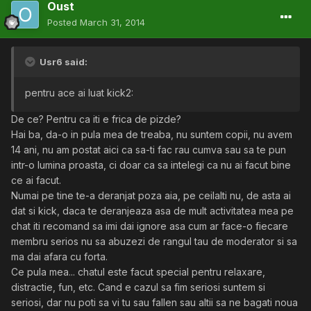
Oust
Posted
March 31, 2014
Usr6 said:
pentru ace ai luat kick2:
De ce? Pentru ca iti e frica de pizde?
Hai ba, da-o in pula mea de treaba, nu suntem copii, nu avem
14 ani, nu am postat aici ca sa-ti fac rau cumva sau sa te pun
intr-o lumina proasta, ci doar ca sa intelegi ca nu ai facut bine
ce ai facut.
Numai pe tine te-a deranjat poza aia, pe ceilalti nu, de asta ai
dat si kick, daca te deranjeaza asa de mult activitatea mea pe
chat iti recomand sa imi dai ignore asa cum ar face-o fiecare
membru serios nu sa abuzezi de rangul tau de moderator si sa
ma dai afara cu forta.
Ce pula mea... chatul este facut special pentru relaxare,
distractie, fun, etc. Cand e cazul sa fim seriosi suntem si
seriosi, dar nu poti sa vi tu sau fallen sau altii sa ne bagati noua