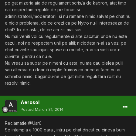
pe gat mizeria aia de regulament scris/a de kabron, atat timp
cat respectam regulile de pe forum si
administratorii/moderatorii, si nu ramane nimic salvat pe chat nu
e nicio problema, de ce crezi ca pe Nytro nu-l intereseaza de
chat? fix de asta, de ce am zis mai sus.
Nu mai veniti voi cu regulamente si alte cacaturi unde nu este
cazul, noi ne respectam unii pe altii; niciodata n-ai sa vezi pe
chat cuvinte sau injurii spuse cu rautate, n-ai sa simti ura-n
cuvinte, pentru ca nu e.
Nu vreau sa supar pe nimeni cu asta, nu ma dau pielea pulii
sau altceva eu doar iti explic frumos ca orice ai face nu ai
schimba nimic, bagandu-ne pe gat niste reguli fara rost nu
rezolvi nimic.
Aerosol
Posted
March 31, 2014
Reclamatie @Usr6
Se intampla a 1000 oara , intru pe chat discut cu cineva bum