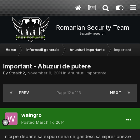
Romanian Security Team
Security research
Home
Informatii generale
Anunturi importante
Important - Ab
Important - Abuzuri de putere
By
Stealth2
,
November 8, 2011
in
Anunturi importante
PREV
Page 12 of 13
NEXT
waingro
Posted
March 17, 2014
nici pe departe sa expun ceea ce gandesc sa impresionez.e