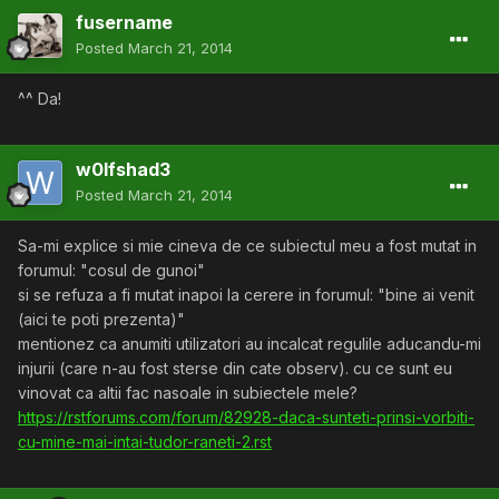
fusername
Posted
March 21, 2014
^^ Da!
w0lfshad3
Posted
March 21, 2014
Sa-mi explice si mie cineva de ce subiectul meu a fost mutat in
forumul: "cosul de gunoi"
si se refuza a fi mutat inapoi la cerere in forumul: "bine ai venit
(aici te poti prezenta)"
mentionez ca anumiti utilizatori au incalcat regulile aducandu-mi
injurii (care n-au fost sterse din cate observ). cu ce sunt eu
vinovat ca altii fac nasoale in subiectele mele?
https://rstforums.com/forum/82928-daca-sunteti-prinsi-vorbiti-
cu-mine-mai-intai-tudor-raneti-2.rst