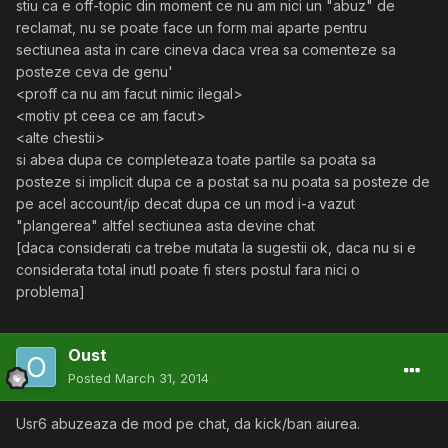
stiu ca e off-topic din moment ce nu am nici un "abuz" de
reclamat, nu se poate face un form mai aparte pentru
sectiunea asta in care cineva daca vrea sa comenteze sa
posteze ceva de genu'
<proff ca nu am facut nimic ilegal>
<motiv pt ceea ce am facut>
<alte chestii>
si abea dupa ce completeaza toate partile sa poata sa
posteze si implicit dupa ce a postat sa nu poata sa posteze de
pe acel account/ip decat dupa ce un mod i-a vazut
"plangerea" altfel sectiunea asta devine chat
[daca considerati ca trebe mutata la sugestii ok, daca nu si e
considerata total inutl poate fi sters postul fara nici o
problema]
Oust
Posted
March 31, 2014
Usr6 abuzeaza de mod pe chat, da kick/ban aiurea.