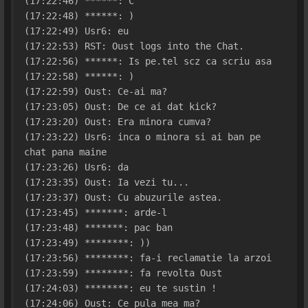
(17:22:46) ******: C
(17:22:48) ******: )
(17:22:49) Usr6: eu
(17:22:53) RST: Oust logs into the Chat.
(17:22:56) ******: Is pe.tel scz ca scriu asa
(17:22:58) ******: )
(17:22:59) Oust: Ce-ai ma?
(17:23:05) Oust: De ce ai dat kick?
(17:23:20) Oust: Era minora cumva?
(17:23:22) Usr6: inca o minora si ai ban pe 
chat pana maine
(17:23:26) Usr6: da
(17:23:35) Oust: Ia vezi tu...
(17:23:37) Oust: Cu abuzurile astea.
(17:23:45) *******: arde-l
(17:23:48) *******: pac ban
(17:23:49) ********: ))
(17:23:56) ********: fa-i reclamatie la arzoi
(17:23:59) ********: fa revolta Oust
(17:24:03) ********: eu te sustin !
(17:24:06) Oust: Ce pula mea ma?