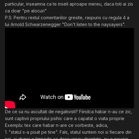
particular, inseamna ca te inseli aproape mereu, daca toti ai zis
ca doar "pe alocuri"
P.S. Pentru restul comentariilor gresite, raspuns cu regula 4 a
lui Arnold Schwarzenegger "Don't listen to the naysayers".
De ce sa nu ascultati de negativisti? Fiindca habar n-au ce zic,
sunt captivii propriului psihic care a capatat o viata proprie
Exemplu: tex care habar n-are ce vorbeste, adica,
1. "statul s-a pisat pe tine". Fals, statul suntem noi si fiecare din
noi, si atunci e limpede ca daca vreau dreptate, nu e nevoie