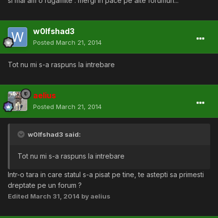
si mai am o rugamite : mergi in pace pe alte forumuri...
w0lfshad3
Posted
March 21, 2014
Tot nu mi s-a raspuns la intrebare
aelius
Posted
March 21, 2014
w0lfshad3 said:
Tot nu mi s-a raspuns la intrebare
Intr-o tara in care statul s-a pisat pe tine, te astepti sa primesti
dreptate pe un forum ?
Edited
March 31, 2014
by aelius