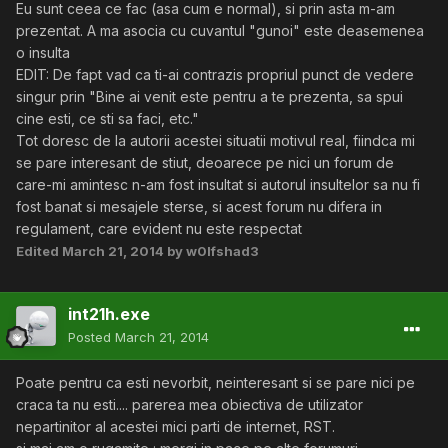
Eu sunt ceea ce fac (asa cum e normal), si prin asta m-am
prezentat. A ma asocia cu cuvantul "gunoi" este deasemenea
o insulta
EDIT: De fapt vad ca ti-ai contrazis propriul punct de vedere
singur prin "Bine ai venit este pentru a te prezenta, sa spui
cine esti, ce sti sa faci, etc."
Tot doresc de la autorii acestei situatii motivul real, fiindca mi
se pare interesant de stiut, deoarece pe nici un forum de
care-mi amintesc n-am fost insultat si autorul insultelor sa nu fi
fost banat si mesajele sterse, si acest forum nu difera in
regulament, care evident nu este respectat
Edited
March 21, 2014
by w0lfshad3
int21h.exe
Posted
March 21, 2014
Poate pentru ca esti nevorbit, neinteresant si se pare nici pe
craca ta nu esti.... parerea mea obiectiva de utilizator
nepartinitor al acestei mici parti de internet, RST.