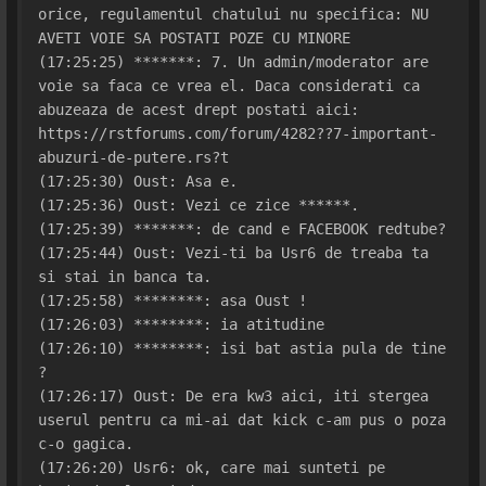
orice, regulamentul chatului nu specifica: NU 
AVETI VOIE SA POSTATI POZE CU MINORE
(17:25:25) *******: 7. Un admin/moderator are 
voie sa faca ce vrea el. Daca considerati ca 
abuzeaza de acest drept postati aici: 
https://rstforums.com/forum/4282??7-important-
abuzuri-de-putere.rs?t
(17:25:30) Oust: Asa e.
(17:25:36) Oust: Vezi ce zice ******.
(17:25:39) *******: de cand e FACEBOOK redtube?
(17:25:44) Oust: Vezi-ti ba Usr6 de treaba ta 
si stai in banca ta.
(17:25:58) ********: asa Oust !
(17:26:03) ********: ia atitudine
(17:26:10) ********: isi bat astia pula de tine 
?
(17:26:17) Oust: De era kw3 aici, iti stergea 
userul pentru ca mi-ai dat kick c-am pus o poza 
c-o gagica.
(17:26:20) Usr6: ok, care mai sunteti pe 