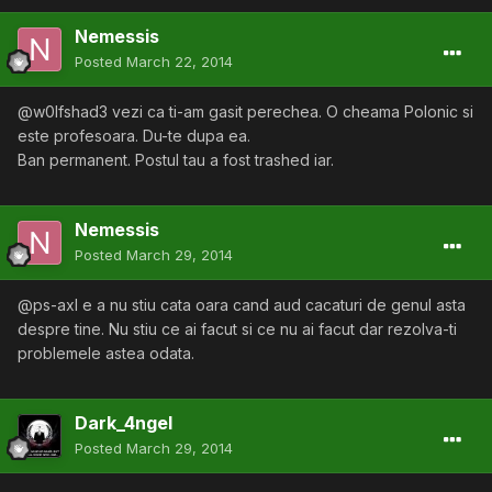
Nemessis
Posted
March 22, 2014
@w0lfshad3 vezi ca ti-am gasit perechea. O cheama Polonic si
este profesoara. Du-te dupa ea.
Ban permanent. Postul tau a fost trashed iar.
Nemessis
Posted
March 29, 2014
@ps-axl e a nu stiu cata oara cand aud cacaturi de genul asta
despre tine. Nu stiu ce ai facut si ce nu ai facut dar rezolva-ti
problemele astea odata.
Dark_4ngel
Posted
March 29, 2014