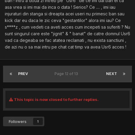
ban ! Intru a doua zi intreb pe "Usr6" de ce imi dai ban el ca
asa vrea si imi mai da inca o data ! Serios? Ce .... , imi iau
injuraturi din stanga si dreapta acei useri nu primesc ban sau
kick dar eu daca le zic ceva "gestantilor" alora imi iau? Ce
s****z , cum vedeti ca aveti acces cum incepeti sa suferiti ? Nu
sunt singurul care este "jignit" & " banat" de catre domnul Usr6
vad ca degeaba se fac atatea reclamati , nu exista sanctiuni ,
de azi nu o sa mai intru pe chat cat timp va avea Usr6 acces !
PREV
Page 12 of 13
NEXT
This topic is now closed to further replies.
Followers
1