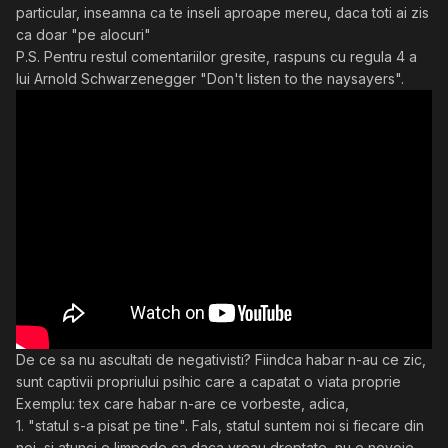
particular, inseamna ca te inseli aproape mereu, daca toti ai zis
ca doar "pe alocuri"
P.S. Pentru restul comentariilor gresite, raspuns cu regula 4 a
lui Arnold Schwarzenegger "Don't listen to the naysayers".
De ce sa nu ascultati de negativisti? Fiindca habar n-au ce zic,
sunt captivii propriului psihic care a capatat o viata proprie
Exemplu: tex care habar n-are ce vorbeste, adica,
1. "statul s-a pisat pe tine". Fals, statul suntem noi si fiecare din
noi, si atunci e limpede ca daca vreau dreptate, nu e nevoie