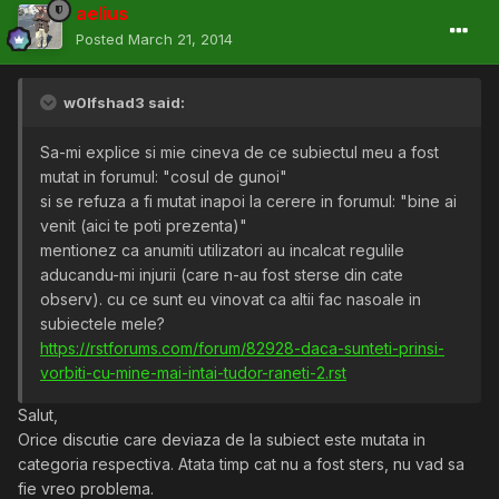
aelius
Posted
March 21, 2014
w0lfshad3 said:
Sa-mi explice si mie cineva de ce subiectul meu a fost
mutat in forumul: "cosul de gunoi"
si se refuza a fi mutat inapoi la cerere in forumul: "bine ai
venit (aici te poti prezenta)"
mentionez ca anumiti utilizatori au incalcat regulile
aducandu-mi injurii (care n-au fost sterse din cate
observ). cu ce sunt eu vinovat ca altii fac nasoale in
subiectele mele?
https://rstforums.com/forum/82928-daca-sunteti-prinsi-
vorbiti-cu-mine-mai-intai-tudor-raneti-2.rst
Salut,
Orice discutie care deviaza de la subiect este mutata in
categoria respectiva. Atata timp cat nu a fost sters, nu vad sa
fie vreo problema.