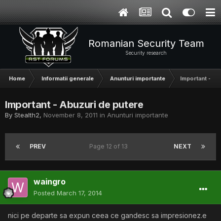
Romanian Security Team
Security research
Home
Informatii generale
Anunturi importante
Important - Ab
Important - Abuzuri de putere
By
Stealth2
,
November 8, 2011
in
Anunturi importante
PREV
Page 12 of 13
NEXT
waingro
Posted
March 17, 2014
nici pe departe sa expun ceea ce gandesc sa impresionez.e