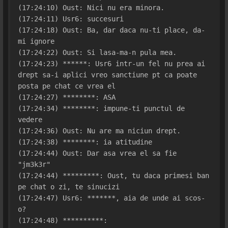
(17:24:10) Oust: Nici nu era minora.
(17:24:11) Usr6: succesuri
(17:24:18) Oust: Ba, dar daca nu-ti place, da-
mi ignore
(17:24:22) Oust: Si lasa-ma-n pula mea.
(17:24:23) ******: Usr6 intr-un fel nu prea ai 
drept sa-i aplici vreo sanctiune pt ca poate 
posta pe chat ce vrea el
(17:24:27) ********: ASA
(17:24:34) ********: impune-ti punctul de 
vedere
(17:24:36) Oust: Nu are ma niciun drept.
(17:24:38) ********: ia atitudine
(17:24:44) Oust: Dar asa vrea el sa fie 
"jm3k3r"
(17:24:44) *********: Oust, tu daca primesi ban 
pe chat o zi, te sinucizi
(17:24:47) Usr6: *******, aia de unde ai scos-
o?
(17:24:48) **********: 