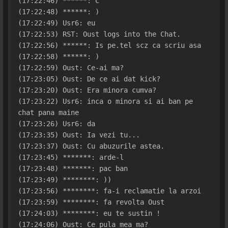
(17:22:46) ******: C
(17:22:48) ******: )
(17:22:49) Usr6: eu
(17:22:53) RST: Oust logs into the Chat.
(17:22:56) ******: Is pe.tel scz ca scriu asa
(17:22:58) ******: )
(17:22:59) Oust: Ce-ai ma?
(17:23:05) Oust: De ce ai dat kick?
(17:23:20) Oust: Era minora cumva?
(17:23:22) Usr6: inca o minora si ai ban pe 
chat pana maine
(17:23:26) Usr6: da
(17:23:35) Oust: Ia vezi tu...
(17:23:37) Oust: Cu abuzurile astea.
(17:23:45) *******: arde-l
(17:23:48) *******: pac ban
(17:23:49) ********: ))
(17:23:56) ********: fa-i reclamatie la arzoi
(17:23:59) ********: fa revolta Oust
(17:24:03) ********: eu te sustin !
(17:24:06) Oust: Ce pula mea ma?