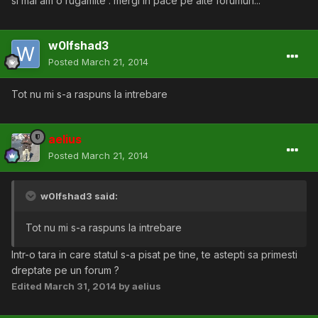
si mai am o rugamite : mergi in pace pe alte forumuri...
w0lfshad3
Posted
March 21, 2014
Tot nu mi s-a raspuns la intrebare
aelius
Posted
March 21, 2014
w0lfshad3 said:
Tot nu mi s-a raspuns la intrebare
Intr-o tara in care statul s-a pisat pe tine, te astepti sa primesti
dreptate pe un forum ?
Edited
March 31, 2014
by aelius