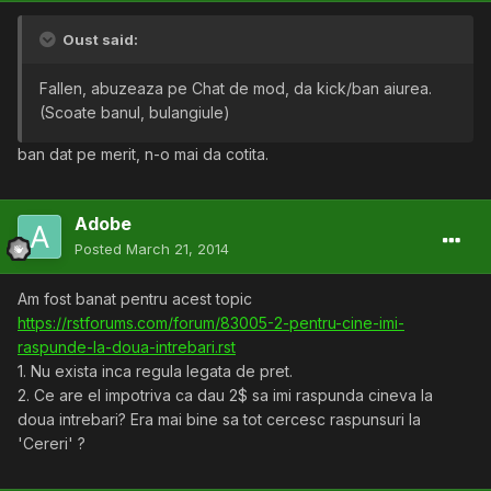
Oust said:
Fallen, abuzeaza pe Chat de mod, da kick/ban aiurea.
(Scoate banul, bulangiule)
ban dat pe merit, n-o mai da cotita.
Adobe
Posted
March 21, 2014
Am fost banat pentru acest topic
https://rstforums.com/forum/83005-2-pentru-cine-imi-
raspunde-la-doua-intrebari.rst
1. Nu exista inca regula legata de pret.
2. Ce are el impotriva ca dau 2$ sa imi raspunda cineva la
doua intrebari? Era mai bine sa tot cercesc raspunsuri la
'Cereri' ?