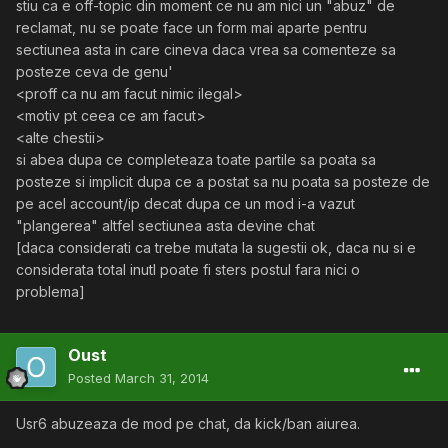
stiu ca e off-topic din moment ce nu am nici un "abuz" de
reclamat, nu se poate face un form mai aparte pentru
sectiunea asta in care cineva daca vrea sa comenteze sa
posteze ceva de genu'
<proff ca nu am facut nimic ilegal>
<motiv pt ceea ce am facut>
<alte chestii>
si abea dupa ce completeaza toate partile sa poata sa
posteze si implicit dupa ce a postat sa nu poata sa posteze de
pe acel account/ip decat dupa ce un mod i-a vazut
"plangerea" altfel sectiunea asta devine chat
[daca considerati ca trebe mutata la sugestii ok, daca nu si e
considerata total inutl poate fi sters postul fara nici o
problema]
Oust
Posted
March 31, 2014
Usr6 abuzeaza de mod pe chat, da kick/ban aiurea.