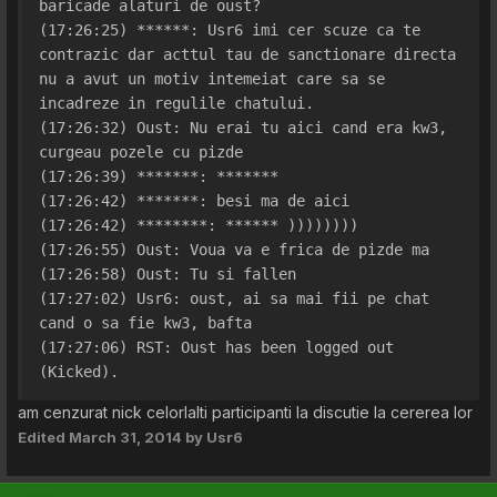
baricade alaturi de oust?
(17:26:25) ******: Usr6 imi cer scuze ca te 
contrazic dar acttul tau de sanctionare directa 
nu a avut un motiv intemeiat care sa se 
incadreze in regulile chatului.
(17:26:32) Oust: Nu erai tu aici cand era kw3, 
curgeau pozele cu pizde
(17:26:39) *******: *******
(17:26:42) *******: besi ma de aici
(17:26:42) ********: ****** ))))))))
(17:26:55) Oust: Voua va e frica de pizde ma
(17:26:58) Oust: Tu si fallen
(17:27:02) Usr6: oust, ai sa mai fii pe chat 
cand o sa fie kw3, bafta
(17:27:06) RST: Oust has been logged out 
(Kicked).
am cenzurat nick celorlalti participanti la discutie la cererea lor
Edited
March 31, 2014
by Usr6