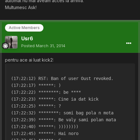
automat nu mai aveam acces la arhiva.
Multumesc Ask!
Active Members
Usr6
Posted
March 31, 2014
pentru ace ai luat kick2:
(17:22:12) RST: Ban of user Oust revoked.
(17:22:17) ******: )
(17:22:22) ********: be ****
(17:22:23) ******: Cine ia dat kick
(17:22:25) ******: ?
(17:22:32) ********: somi bag pola n mota
(17:22:39) ******: Be valy sami polan mata
(17:22:40) ******: ))))))))
(17:22:45) ******: Hai noro