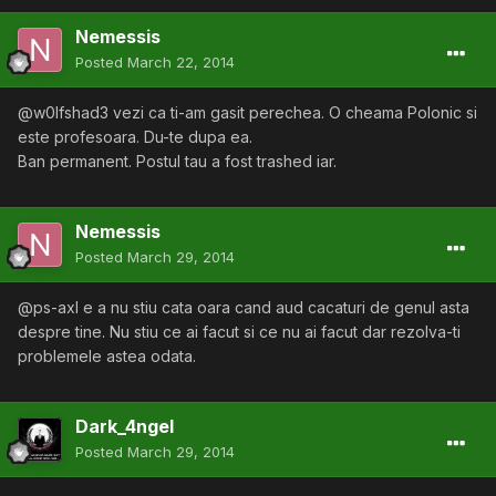
Nemessis
Posted
March 22, 2014
@w0lfshad3 vezi ca ti-am gasit perechea. O cheama Polonic si
este profesoara. Du-te dupa ea.
Ban permanent. Postul tau a fost trashed iar.
Nemessis
Posted
March 29, 2014
@ps-axl e a nu stiu cata oara cand aud cacaturi de genul asta
despre tine. Nu stiu ce ai facut si ce nu ai facut dar rezolva-ti
problemele astea odata.
Dark_4ngel
Posted
March 29, 2014