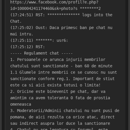
https://www.facebook.com/profil?e.php?
id=100004241174460&sk=photo?s ********2
(17:24:51) RST: ************** logs into the 
Chat.
(17:25:02) Oust: Daca primesc ban pe chat nu 
mai intru.
(17:25:11) *******: usr6:
(17:25:12) RST: 
----- Regulament chat -----
1. Persoanele ce arunca injurii membrilor 
chatului sunt sanctionate - ban 60 de minute
1.1 Glumele intre membrii ce se cunosc nu sunt 
sanctionate conform reg.1. Important de stiut 
este ca si aici exista totusi o limita!
2. Oricine este binevenit pe chat, dar va 
amintim ca avem toleranta 0 fata de prostia 
omeneasca
3. Moderatorii/Adminii chatului nu sunt pusi de 
pomana, de aici rezulta ca orice atac, direct 
sau indirect asupra lor duce la sanctionare
4. Chatul nu are legatura cu forumul, este 