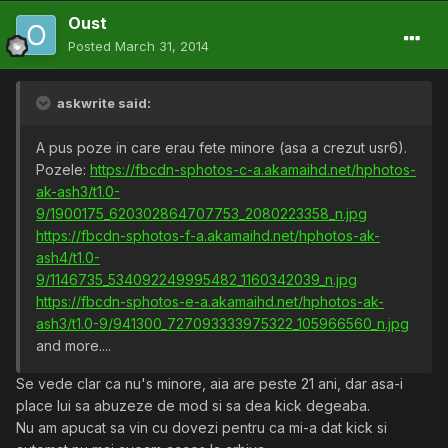
Oust
Posted
March 31, 2014
askwrite said:
A pus poze in care erau fete minore (asa a crezut usr6).
Pozele:
https://fbcdn-sphotos-c-a.akamaihd.net/hphotos-
ak-ash3/t1.0-
9/1900175_620302864707753_2080223358_n.jpg
https://fbcdn-sphotos-f-a.akamaihd.net/hphotos-ak-
ash4/t1.0-
9/1146735_534092249995482_1160342039_n.jpg
https://fbcdn-sphotos-e-a.akamaihd.net/hphotos-ak-
ash3/t1.0-9/941300_727093333975322_105966560_n.jpg
and more....
Se vede clar ca nu's minore, aia are peste 21 ani, dar asa-i
place lui sa abuzeze de mod si sa dea kick degeaba.
Nu am apucat sa vin cu dovezi pentru ca mi-a dat kick si