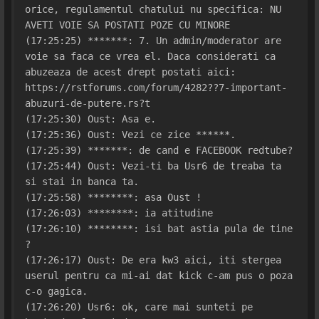
orice, regulamentul chatului nu specifica: NU 
AVETI VOIE SA POSTATI POZE CU MINORE
(17:25:25) *******: 7. Un admin/moderator are 
voie sa faca ce vrea el. Daca considerati ca 
abuzeaza de acest drept postati aici: 
https://rstforums.com/forum/4282??7-important-
abuzuri-de-putere.rs?t
(17:25:30) Oust: Asa e.
(17:25:36) Oust: Vezi ce zice ******.
(17:25:39) *******: de cand e FACEBOOK redtube?
(17:25:44) Oust: Vezi-ti ba Usr6 de treaba ta 
si stai in banca ta.
(17:25:58) ********: asa Oust !
(17:26:03) ********: ia atitudine
(17:26:10) ********: isi bat astia pula de tine 
?
(17:26:17) Oust: De era kw3 aici, iti stergea 
userul pentru ca mi-ai dat kick c-am pus o poza 
c-o gagica.
(17:26:20) Usr6: ok, care mai sunteti pe 