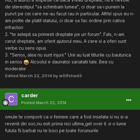
de stereotipul "sa schimbam lumea", ci doar sa-i punem la
punct pe cei care ne-au facut rau in particular. Altfel spus eu n-
am polite de platit statului, ci doar sa fac ordine prin cativa
infractori
2. "te astepti sa primesti dreptate pe un forum". Fals, n-am
cerut dreptate, am oferit ajutorul meu. A cere si a oferi sunt
verbe cu sens opus
3. "Serios, alea nu sunt injurii." Unii au luat titlurile cu bauturica
in serios
Alcoolul e daunator sanatatii tale. Bea cu
moderatie
Edited
March 22, 2014
by w0lfshad3
carder
Posted
March 22, 2014
omule te comporti ca o femeie care a fost inselata si nu si-a
revenit din soc,nu esti prima nici ultima,get over it .e o lume
fututa fii barbat nu te boci pe toate forumurile