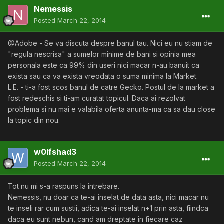
Nemessis
Posted
March 22, 2014
@Adobe - Se va discuta despre banul tau. Nici eu nu stiam de
"regula nescrisa" a sumelor minime de bani si opinia mea
personala este ca 99% din useri nici macar n-au banuit ca
exista sau ca va exista vreodata o suma minima la Market.
L.E. - ti-a fost scos banul de catre Gecko. Postul de la market a
fost redeschis si ti-am curatat topicul. Daca ai rezolvat
problema si nu mai e valabila oferta anunta-ma ca sa dau close
la topic din nou.
w0lfshad3
Posted
March 22, 2014
Tot nu mi s-a raspuns la intrebare.
Nemessis, nu doar ca te-ai inselat de data asta, nici macar nu
te inseli rar cum sustii, adica te-ai inselat n+1 prin asta, fiindca
daca eu sunt nebun, cand am dreptate in fiecare caz