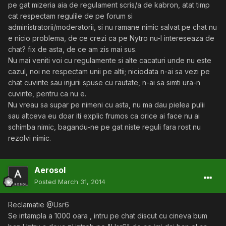
pe gat mizeria aia de regulament scris/a de kabron, atat timp
cat respectam regulile de pe forum si
administratorii/moderatorii, si nu ramane nimic salvat pe chat nu
e nicio problema, de ce crezi ca pe Nytro nu-l intereseaza de
chat? fix de asta, de ce am zis mai sus.
Nu mai veniti voi cu regulamente si alte cacaturi unde nu este
cazul, noi ne respectam unii pe altii; niciodata n-ai sa vezi pe
chat cuvinte sau injurii spuse cu rautate, n-ai sa simti ura-n
cuvinte, pentru ca nu e.
Nu vreau sa supar pe nimeni cu asta, nu ma dau pielea pulii
sau altceva eu doar iti explic frumos ca orice ai face nu ai
schimba nimic, bagandu-ne pe gat niste reguli fara rost nu
rezolvi nimic.
Aerosol
Posted
March 31, 2014
Reclamatie @Usr6
Se intampla a 1000 oara , intru pe chat discut cu cineva bum