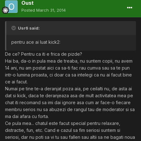
Oust
Posted
March 31, 2014
Usr6 said:
pentru ace ai luat kick2:
De ce? Pentru ca iti e frica de pizde?
Hai ba, da-o in pula mea de treaba, nu suntem copii, nu avem
14 ani, nu am postat aici ca sa-ti fac rau cumva sau sa te pun
intr-o lumina proasta, ci doar ca sa intelegi ca nu ai facut bine
ce ai facut.
Numai pe tine te-a deranjat poza aia, pe ceilalti nu, de asta ai
dat si kick, daca te deranjeaza asa de mult activitatea mea pe
chat iti recomand sa imi dai ignore asa cum ar face-o fiecare
membru serios nu sa abuzezi de rangul tau de moderator si sa
ma dai afara cu forta.
Ce pula mea... chatul este facut special pentru relaxare,
distractie, fun, etc. Cand e cazul sa fim seriosi suntem si
seriosi, dar nu poti sa vi tu sau fallen sau altii sa ne bagati noua