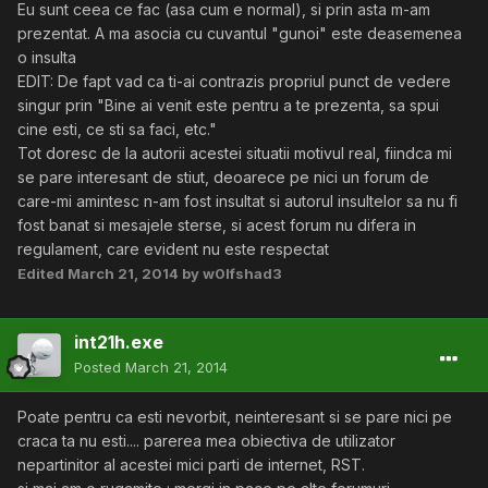
Eu sunt ceea ce fac (asa cum e normal), si prin asta m-am
prezentat. A ma asocia cu cuvantul "gunoi" este deasemenea
o insulta
EDIT: De fapt vad ca ti-ai contrazis propriul punct de vedere
singur prin "Bine ai venit este pentru a te prezenta, sa spui
cine esti, ce sti sa faci, etc."
Tot doresc de la autorii acestei situatii motivul real, fiindca mi
se pare interesant de stiut, deoarece pe nici un forum de
care-mi amintesc n-am fost insultat si autorul insultelor sa nu fi
fost banat si mesajele sterse, si acest forum nu difera in
regulament, care evident nu este respectat
Edited
March 21, 2014
by w0lfshad3
int21h.exe
Posted
March 21, 2014
Poate pentru ca esti nevorbit, neinteresant si se pare nici pe
craca ta nu esti.... parerea mea obiectiva de utilizator
nepartinitor al acestei mici parti de internet, RST.