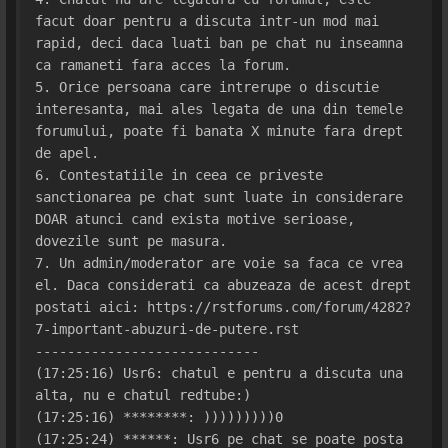
facut doar pentru a discuta intr-un mod mai 
rapid, deci daca luati ban pe chat nu inseamna 
ca ramaneti fara acces la forum.
5. Orice persoana care intrerupe o discutie 
interesanta, mai ales legata de una din temele 
forumului, poate fi banata X minute fara drept 
de apel.
6. Contestatiile in ceea ce priveste 
sanctionarea pe chat sunt luate in considerare 
DOAR atunci cand exista motive serioase, 
dovezile sunt pe masura.
7. Un admin/moderator are voie sa faca ce vrea 
el. Daca considerati ca abuzeaza de acest drept 
postati aici: https://rstforums.com/forum/4282?
7-important-abuzuri-de-putere.rst
----------------------------
(17:25:16) Usr6: chatul e pentru a discuta una 
alta, nu e chatul redtube:)
(17:25:16) ********: )))))))))0
(17:25:24) ******: Usr6 pe chat se poate posta 