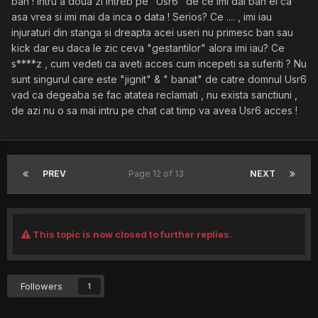
ban ! Intru a doua zi intreb pe "Usr6" de ce imi dai ban el ca
asa vrea si imi mai da inca o data ! Serios? Ce .... , imi iau
injuraturi din stanga si dreapta acei useri nu primesc ban sau
kick dar eu daca le zic ceva "gestantilor" alora imi iau? Ce
s****z , cum vedeti ca aveti acces cum incepeti sa suferiti ? Nu
sunt singurul care este "jignit" & " banat" de catre domnul Usr6
vad ca degeaba se fac atatea reclamati , nu exista sanctiuni ,
de azi nu o sa mai intru pe chat cat timp va avea Usr6 acces !
PREV
Page 12 of 13
NEXT
This topic is now closed to further replies.
Followers
1