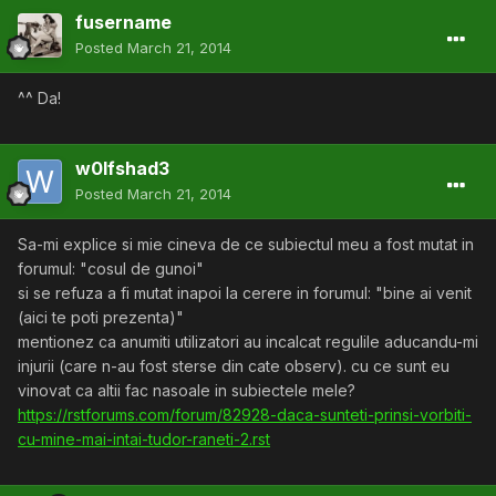
fusername
Posted
March 21, 2014
^^ Da!
w0lfshad3
Posted
March 21, 2014
Sa-mi explice si mie cineva de ce subiectul meu a fost mutat in
forumul: "cosul de gunoi"
si se refuza a fi mutat inapoi la cerere in forumul: "bine ai venit
(aici te poti prezenta)"
mentionez ca anumiti utilizatori au incalcat regulile aducandu-mi
injurii (care n-au fost sterse din cate observ). cu ce sunt eu
vinovat ca altii fac nasoale in subiectele mele?
https://rstforums.com/forum/82928-daca-sunteti-prinsi-vorbiti-
cu-mine-mai-intai-tudor-raneti-2.rst