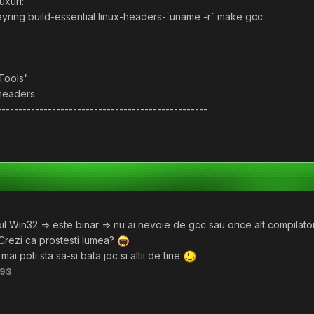
uxuri:
keyring build-essential linux-headers-`uname -r` make gcc
Tools"
-headers
--------------------------------------------------
 Win32 => este binar => nu ai nevoie de gcc sau orice alt compilator 
 Crezi ca prostesti lumea?
mai poti sta sa-si bata joc si altii de tine
i93