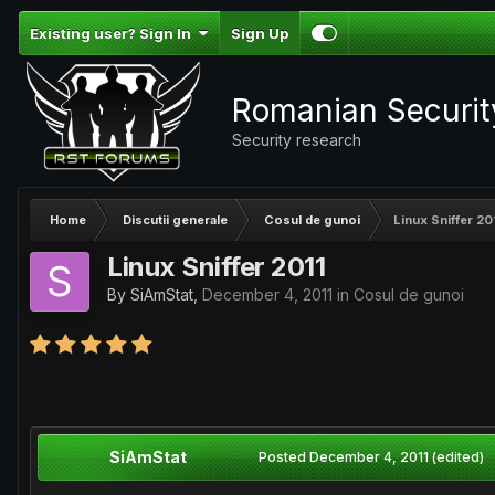
Existing user? Sign In
Sign Up
Romanian Securi
Security research
Home
Discutii generale
Cosul de gunoi
Linux Sniffer 20
Linux Sniffer 2011
By
SiAmStat
,
December 4, 2011
in
Cosul de gunoi
SiAmStat
Posted
December 4, 2011
(edited)