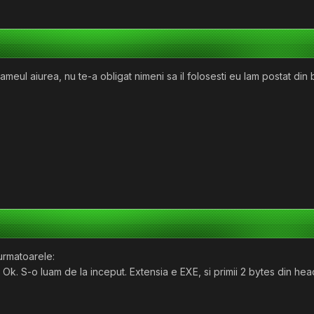
flameul aiurea, nu te-a obligat nimeni sa il folosesti eu lam postat din
 urmatoarele:
x. Ok. S-o luam de la inceput. Extensia e EXE, si primii 2 bytes din 