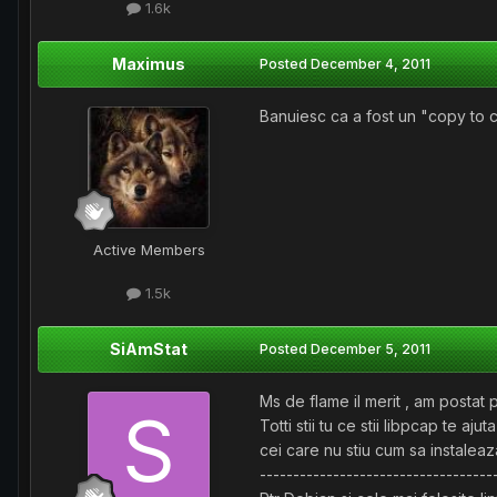
1.6k
Maximus
Posted
December 4, 2011
Banuiesc ca a fost un "copy to 
Active Members
1.5k
SiAmStat
Posted
December 5, 2011
Ms de flame il merit , am postat 
Totti stii tu ce stii libpcap te 
cei care nu stiu cum sa instaleaza 
-----------------------------------