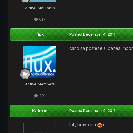
Active Members
617
flux
Posted
December 4, 2011
cand sa posteze si partea impor
Active Members
401
Kabron
Posted
December 4, 2011
lol , bravo ma
)