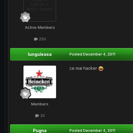
Active Members
250
lunguleasa
Posted
December 4, 2011
ce mai hacker
Members
30
Pugna
Posted
December 4, 2011