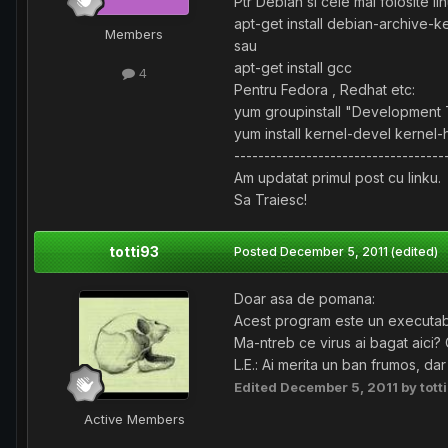
Ptr Debian si cele mai folosite lin
apt-get install debian-archive-
Members
sau
apt-get install gcc
4
Pentru Fedora , Redhat etc:
yum groupinstall "Development 
yum install kernel-devel kernel
-----------------------------------
Am updatat primul post cu linku.
Sa Traiesc!
totti93
Posted
December 5, 2011
(edited)
Doar asa de pomana:
Acest program este un executabil
Ma-ntreb ce virus ai bagat aici?
L.E.: Ai merita un ban frumos, dar 
Edited
December 5, 2011
by tott
Active Members