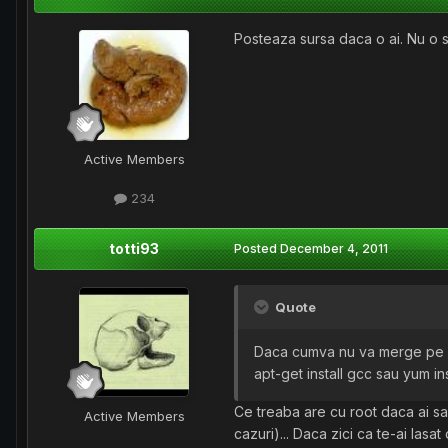
Posteaza sursa daca o ai. Nu o sa
Active Members
234
totti93
Posted
December 4, 2011
Quote
Daca cumva nu va merge pe root
apt-get install gcc sau yum in
Ce treaba are cu root daca ai sau 
Active Members
cazuri)... Daca zici ca te-ai lasa