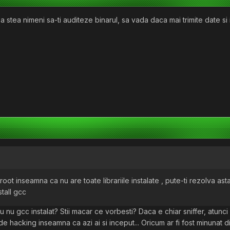
 stea nimeni sa-ti auditeze binarul, sa vada daca mai trimite date si i
 inseamna ca nu are toate librariile instalate , pute-ti rezolva asta
stall gcc
nu gcc instalat? Stii macar ce vorbesti? Daca e chiar sniffer, atunci u
t de hacking inseamna ca azi ai si inceput... Oricum ar fi fost minunat d