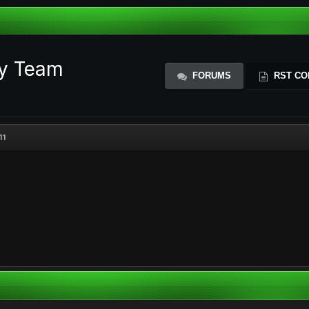
ty Team
FORUMS
RST CO
11