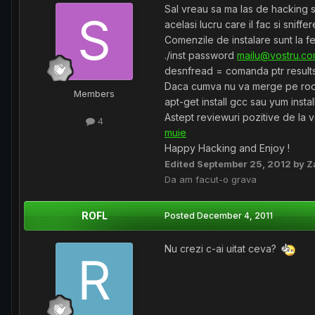
Sal vreau sa ma las de hacking si
acelasi lucru care il fac si sniff
Comenzile de instalare sunt la fel
./inst password
mailu@vostru.c
desnfread = comanda ptr result
Daca cumva nu va merge pe root in
Members
apt-get install gcc sau yum instal
Astept reviewuri pozitive de la v
4
muie
Happy Hacking and Enjoy !
Edited
September 25, 2012
by Z
Da am facut-o grava
ROFL
Posted
December 4, 2011
Nu crezi c-ai uitat ceva?