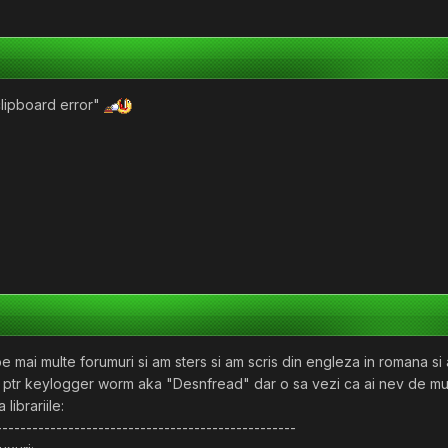
clipboard error"
pe mai multe forumuri si am sters si am scris din engleza in romana si
ajuta ptr keylogger worm aka "Desnfread" dar o sa vezi ca ai nev de mul
librariile:
--------------------------------------------------