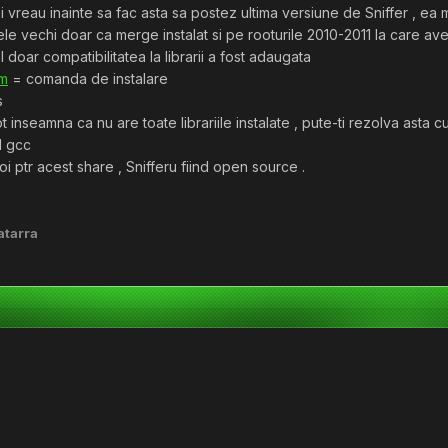
 vreau inainte sa fac asta sa postez ultima versiune de Sniffer , ea m
erele vechi doar ca merge instalat si pe rooturile 2010-2011 la care avet
 doar compatibilitatea la librarii a fost adaugata
om
= comanda de instalare
s
seamna ca nu are toate librariile instalate , pute-ti rezolva asta cu
l gcc
oi ptr acest share , Snifferu fiind open source .
atarra