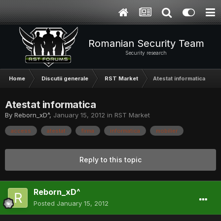
Romanian Security Team
Security research
Home
Discutii generale
RST Market
Atestat informatica
Atestat informatica
By
Reborn_xD^
,
January 15, 2012
in
RST Market
access
atestat
firma
informatica
mobilier
Reply to this topic
Reborn_xD^
Posted
January 15, 2012