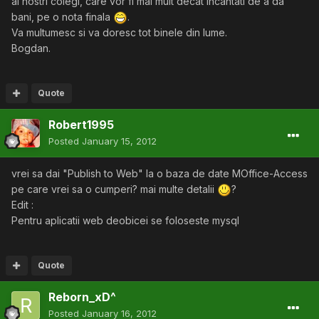
ai nostri colegi, care vor fi mai mult decat incantati de a da
bani, pe o nota finala
.
Va multumesc si va doresc tot binele din lume.
Bogdan.
Quote
Robert1995
Posted
January 15, 2012
vrei sa dai "Publish to Web" la o baza de date MOffice-Access
pe care vrei sa o cumperi? mai multe detalii
?
Edit :
Pentru aplicatii web deobicei se foloseste mysql
Quote
Reborn_xD^
Posted
January 16, 2012