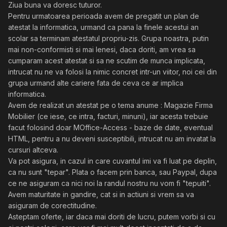
Ziua buna va doresc tuturor.
Pentru urmatoarea perioada avem de pregatit un plan de
atestat la informatica, urmand ca pana la finele acestui an
scolar sa terminam atestatul propriu-zis. Grupa noastra, putin
mai non-conformisti si mai lenesi, daca doriti, am vrea sa
cumparam acest atestat si sa ne scutim de munca implicata,
intrucat nu ne va folosi la nimic concret intr-un viitor, noi cei din
grupa urmand alte cariere fata de ceva ce ar implica
informatica.
Avem de realizat un atestat pe o tema anume : Magazie Firma
Mobilier (ce iese, ce intra, facturi, minuni), iar acesta trebuie
facut folosind doar MOffice-Access - baze de date, eventual
HTML, pentru a nu deveni susceptibili, intrucat nu am invatat la
cursuri altceva.
Va pot asigura, in cazul in care cuvantul imi va fi luat pe deplin,
ca nu sunt "tepar". Plata o facem prin banca, sau Paypal, dupa
ce ne asiguram ca nici noi la randul nostru nu vom fi "tepuiti".
Avem maturitate in gandire, cat si in actiuni si vrem sa va
asiguram de corectitudine.
Asteptam oferte, iar daca mai doriti de lucru, putem vorbi si cu