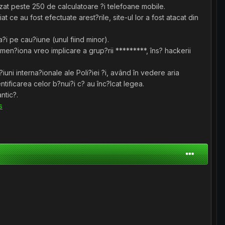
sizat peste 250 de calculatoare ?i telefoane mobile.
at ce au fost efectuate arest?rile, site-ul lor a fost atacat din
ra?i pe cau?iune (unul fiind minor).
 men?iona vreo implicare a grup?rii *********, îns? hackerii
uni interna?ionale ale Poli?iei ?i, având în vedere aria
ntificarea celor b?nui?i c? au înc?lcat legea.
ntic?.
s