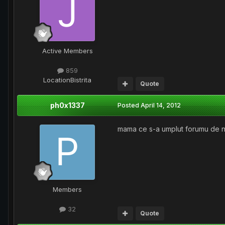
Active Members
859
Location
Bistrita
Quote
ph0x1337
Posted
April 14, 2012
mama ce s-a umplut forumu de no
Members
32
Quote