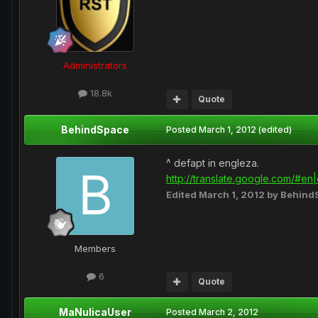
Administrators
18.8k
Quote
BehindSpace
Posted
March 1, 2012
(edited)
^ defapt in engleza.
http://translate.google.com/#en
Edited
March 1, 2012
by Behind
Members
6
Quote
MaNulicaUser
Posted
March 2, 2012