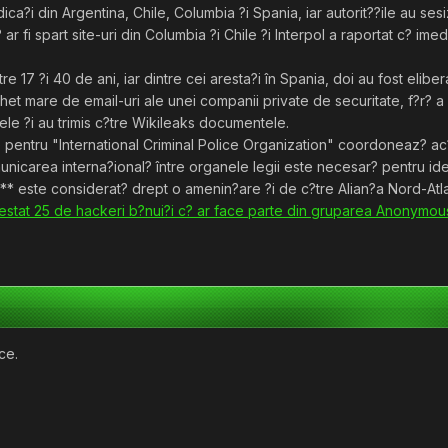
ica?i din Argentina, Chile, Columbia ?i Spania, iar autorit??ile au se
r fi spart site-uri din Columbia ?i Chile ?i Interpol a raportat c? imedi
tre 17 ?i 40 de ani, iar dintre cei aresta?i în Spania, doi au fost elibe
chet mare de email-uri ale unei companii private de securitate, f?r? a
ele ?i au trimis c?tre Wikileaks documentele.
 pentru "International Criminal Police Organization" coordoneaz? ac?i
municarea interna?ional? între organele legii este necesar? pentru ide
 este considerat? drept o amenin?are ?i de c?tre Alian?a Nord-Atla
arestat 25 de hackeri b?nui?i c? ar face parte din gruparea Anonymou
ce.