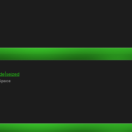
|de|seized
Space