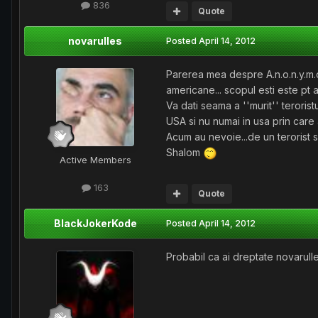
836
Quote
novarulles
Posted
April 14, 2012
Parerea mea despre A.n.o.n.y.m.o.
americane... scopul esti este pt a
Va dati seama a ''murit'' teroris
USA si nu numai in usa prin care 
Acum au nevoie...de un terorist si 
Shalom
Active Members
163
Quote
BlackJokerKode
Posted
April 14, 2012
Probabil ca ai dreptate novarulles