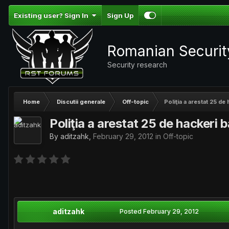
Existing user? Sign In
Sign Up
Romanian Securi
Security research
Home
Discutii generale
Off-topic
Poliţia a arestat 25 de
Poliţia a arestat 25 de hackeri 
By
aditzahk
,
February 29, 2012
in
Off-topic
aditzahk
Posted
February 29, 2012