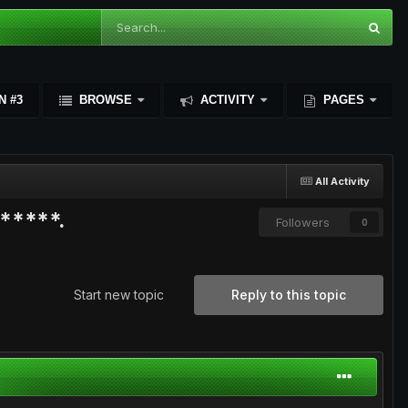
N #3
BROWSE
ACTIVITY
PAGES
All Activity
******.
Followers
0
Start new topic
Reply to this topic