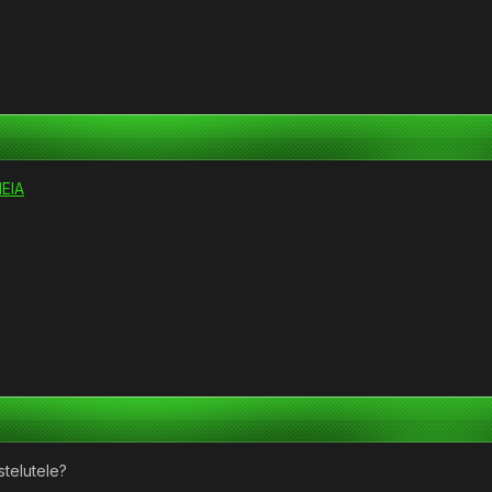
EIA
stelutele?