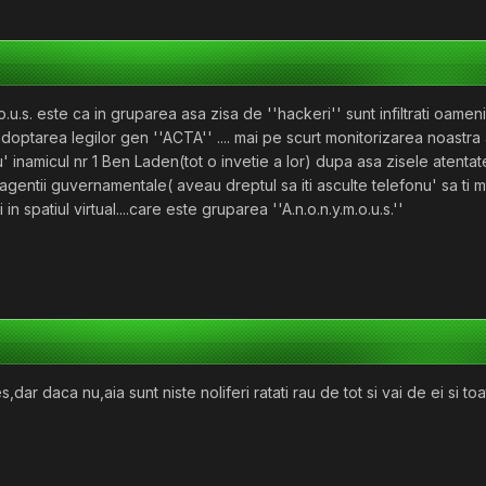
u.s. este ca in gruparea asa zisa de ''hackeri'' sunt infiltrati oameni
doptarea legilor gen ''ACTA'' .... mai pe scurt monitorizarea noastra a 
tu' inamicul nr 1 Ben Laden(tot o invetie a lor) dupa asa zisele atenta
agentii guvernamentale( aveau dreptul sa iti asculte telefonu' sa ti m
in spatiul virtual....care este gruparea ''A.n.o.n.y.m.o.u.s.''
,dar daca nu,aia sunt niste noliferi ratati rau de tot si vai de ei si to