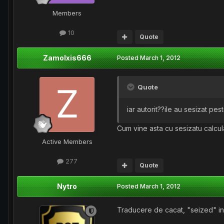
Members
10
Quote
Zamolxis666
Posted
March 1, 2012
Quote
iar autorit??ile au sesizat pe
Cum vine asta cu sesizatu calcu
Active Members
277
Quote
Nytro
Posted
March 1, 2012
Traducere de cacat, "seized" i