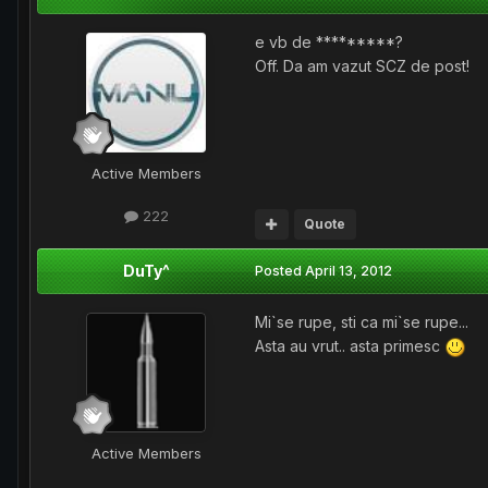
e vb de *********?
Off. Da am vazut SCZ de post!
Active Members
222
Quote
DuTy^
Posted
April 13, 2012
Mi`se rupe, sti ca mi`se rupe...
Asta au vrut.. asta primesc
Active Members