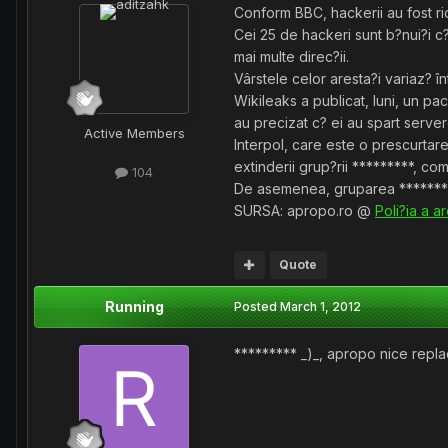
Conform BBC, hackerii au fost rid
Cei 25 de hackeri sunt b?nui?i c? a
mai multe direc?ii.
Vârstele celor aresta?i variaz? în
Wikileaks a publicat, luni, un pa
au precizat c? ei au spart server
Active Members
Interpol, care este o prescurtare
extinderii grup?rii *********, co
104
De asemenea, gruparea *********
SURSA: apropo.ro @
Poli?ia a 
Quote
Running
Posted
March 1, 2012
********* _)_, apropo nice repla