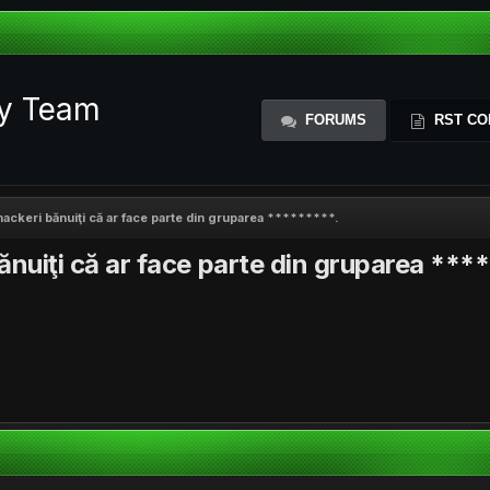
ty Team
FORUMS
RST CO
 hackeri bănuiţi că ar face parte din gruparea *********.
bănuiţi că ar face parte din gruparea ***