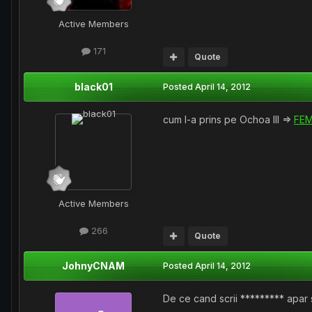
Active Members
171
Quote
black01
Posted
April 14, 2012
cum l-a prins pe Ochoa III =>
FEM
Active Members
266
Quote
JohnyCNAM
Posted
April 14, 2012
De ce cand scrii ********* apar 