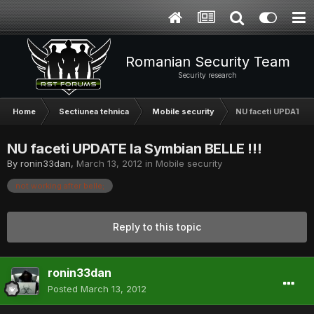
Romanian Security Team
Security research
Home
Sectiunea tehnica
Mobile security
NU faceti UPDATE la
NU faceti UPDATE la Symbian BELLE !!!
By
ronin33dan
,
March 13, 2012
in
Mobile security
not working after belle;
Reply to this topic
ronin33dan
Posted
March 13, 2012