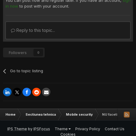
You can post now and register later. If you have an account,
sign
in now
to post with your account.
Reply to this topic...
Followers
0
Go to topic listing
Home
Sectiunea tehnica
Mobile security
NU faceti UPDATE la
IPS Theme
by
IPSFocus
Theme
Privacy Policy
Contact Us
Cookies