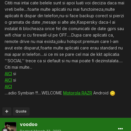
Cititi mai intai cate belele sunt si apoi luati voi decizia daca mai
vreti belle....foarte multe aplicatii nu mai functoineza,multe
aplicatii iti dispar din telefon,nu-si face backup corect si pierzi
o gramata de date ,mesaje si alte ale,Kaspersky daca-l ai
instalat iti blocheaza orice fel de comunicatii de date gprs sau
wifi chiar si cu firewall-ul pe OFF.....Dupa care aplicatii ca,
remote drive nu mai exista,joiku hotspot premium care l-am
avut este disparut,foarte multe aplicatii care erau standard nu
mai apar in telefon....si ce mi se pare cel mai de kkt aplicatia
''SOCIAL'' trece ca si default si nu mai poate fi dezinstalata.....
Citi mai multe...
AICI
si
AICI
si
AICI
....adio Symbian !!!....WELCOME
Motorola RAZR
Android
Quote
voodoo