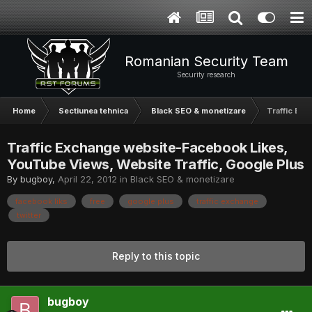
Romanian Security Team
Security research
Home
Sectiunea tehnica
Black SEO & monetizare
Traffic Ex
Traffic Exchange website-Facebook Likes,
YouTube Views, Website Traffic, Google Plus
By
bugboy
,
April 22, 2012
in
Black SEO & monetizare
facebook liks
free
google plus
traffic exchange
twitter
Reply to this topic
bugboy