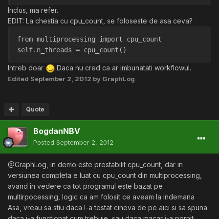
Inclus, ma refer.
EDIT: La chestia cu cpu_count, se foloseste de asa ceva?
from multiprocessing import cpu_count
self.n_threads = cpu_count()
Intreb doar
.Daca nu cred ca ar imbunatati workflowul.
Edited
September 2, 2012
by GraphLog
Quote
BogdanNBV
Posted
September 2, 2012
@GraphLog, in demo este prestabilit cpu_count, dar in
versiunea completa e luat cu cpu_count din multiprocessing,
avand in vedere ca tot programul este bazat pe
multirpocessing, logic ca am folosit ce aveam la indemana
Asa, vreau sa stiu daca l-a testat cineva de pe aici si sa spuna
daca i-a functionat cum trebuie, sau daca macar i-a pornit.