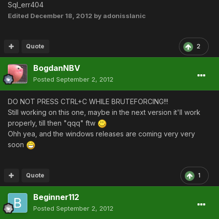
Sql_err404
Edited
December 18, 2012
by adonisslanic
Quote
2
BogdanNBV
Posted
September 2, 2012
DO NOT PRESS CTRL+C WHILE BRUTEFORCING!!!
Still working on this one, maybe in the next version it'll work
properly, till then "qqq" ftw
Ohh yea, and the windows releases are coming very very
soon
Quote
1
Beginner112
Posted
September 2, 2012