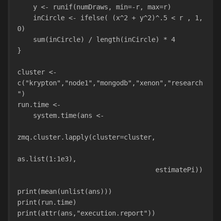
    y <- runif(numDraws, min=-r, max=r)
    inCircle <- ifelse( (x^2 + y^2)^.5 < r , 1, 
0)
    sum(inCircle) / length(inCircle) * 4
}
cluster <- 
c("krypton","node1","mongodb","xenon","research
")
run.time <-
    system.time(ans <-
zmq.cluster.lapply(cluster=cluster,
as.list(1:1e3),
                                   estimatePi))
print(mean(unlist(ans)))
print(run.time)
print(attr(ans,"execution.report"))