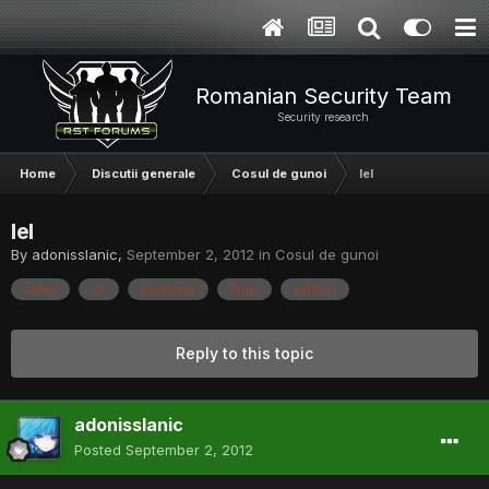
Romanian Security Team
Security research
Home
Discutii generale
Cosul de gunoi
lel
lel
By
adonisslanic
,
September 2, 2012
in
Cosul de gunoi
cafea
cli
insomnia
linux
python
Reply to this topic
adonisslanic
Posted
September 2, 2012