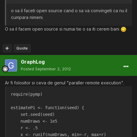
o sa il faceti open source cand o sa va convingeti ca nu il
cumpara nimeni.
O sa il facem open source si numai tie o sa iti cerem bani
Quote
GraphLog
Posted
September 2, 2012
Ar fi folositor si ceva de genul "paraller remote execution".
require(pymp)
estimatePi <- function(seed) {
    set.seed(seed)
    numDraws <- 1e5
    r <- .5
    x <- runif(numDraws, min=-r, max=r)