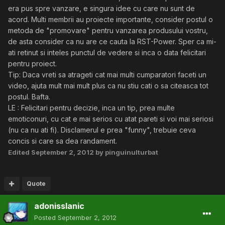
era pus spre vanzare, e singura idee cu care nu sunt de
acord. Multi membrii au proiecte importante, consider postul o
metoda de "promovare" pentru vanzarea produsului vostru,
de asta consider ca nu are ce cauta la RST-Power. Sper ca mi-
ati retinut si inteles punctul de vedere si inca o data felicitari
pentru proiect.
Tip: Daca vreti sa atrageti cat mai multi cumparatori faceti un
video, ajuta mult mai mult plus ca nu stiu cati o sa citeasca tot
postul. Bafta.
LE : Felicitari pentru decizie, inca un tip, prea multe
emoticonuri, cu cat e mai serios cu atat pareti si voi mai seriosi
(nu ca nu ati fi). Disclamerul e prea "funny", trebuie ceva
concis si care sa dea randament.
Edited
September 2, 2012
by pinguinulturbat
Quote
adonisslanic
Posted
September 2, 2012