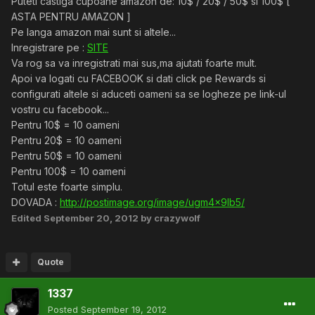
Puteti castiga cupoane amazon de: 10$ / 20$ / 50$ si 100$ [
ASTA PENTRU AMAZON ]
Pe langa amazon mai sunt si altele...
Inregistrare pe :
SITE
Va rog sa va inregistrati mai sus,ma ajutati foarte mult.
Apoi va logati cu FACEBOOK si dati click pe Rewards si
configurati altele si aduceti oameni sa se logheze pe link-ul
vostru cu facebook...
Pentru 10$ = 10 oameni
Pentru 20$ = 10 oameni
Pentru 50$ = 10 oameni
Pentru 100$ = 10 oameni
Totul este foarte simplu.
DOVADA :
http://postimage.org/image/ugm4x9lb5/
Edited
September 20, 2012
by crazywolf
Quote
1337
Posted
September 19, 2012