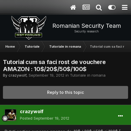
Romanian Security Team
Security research
Home
Tutoriale
Tutoriale in romana
Tutorial cum sa faci ro
Tutorial cum sa faci rost de vouchere
AMAZON : 10$/20$/50$/100$
By
crazywolf
,
September 19, 2012
in
Tutoriale in romana
Reply to this topic
crazywolf
Posted
September 19, 2012