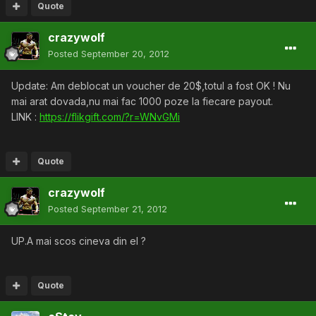
Quote
crazywolf
Posted
September 20, 2012
Update: Am deblocat un voucher de 20$,totul a fost OK ! Nu
mai arat dovada,nu mai fac 1000 poze la fiecare payout.
LINK :
https://flikgift.com/?r=WNvGMi
Quote
crazywolf
Posted
September 21, 2012
UP.A mai scos cineva din el ?
Quote