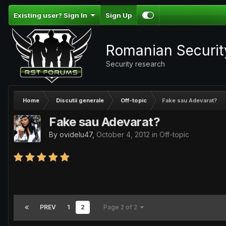
Existing user? Sign In
Sign Up
Romanian Securi
Security research
Home
Discutii generale
Off-topic
Fake sau Adevarat?
Fake sau Adevarat?
By
ovidelu47
,
October 4, 2012
in
Off-topic
PREV
1
2
Page 2 of 2