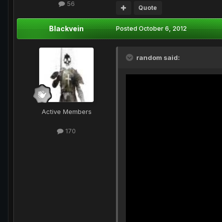
56
Quote
Blackvein
Posted
October 6, 2012
random said:
Active Members
170