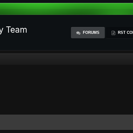
ty Team
FORUMS
RST CO