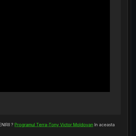
IRII ?
Programul Terra-Tony Victor Moldovan
In aceasta