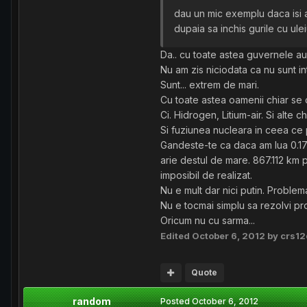
dau un mic exemplu daca isi a
dupaia sa inchis gurile cu ulei
Da.. cu toate astea guvernele au 
Nu am zis niciodata ca nu sunt i
Sunt... extrem de mari.
Cu toate astea oamenii chiar se 
Ci. Hidrogen, Litium-air. Si alte c
Si fuziunea nucleara in ceea ce
Gandeste-te ca daca am lua 0.17%
arie destul de mare. 867.112 km p
imposibil de realizat.
Nu e mult dar nici putin. Proble
Nu e tocmai simplu sa rezolvi pr
Oricum nu cu sarma...
Edited
October 6, 2012
by crs1
Quote
random
Posted
October 6, 2012