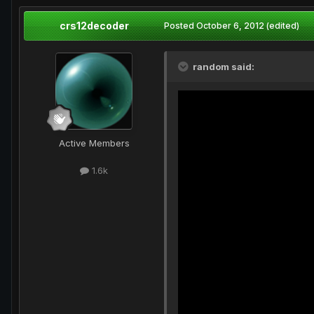
crs12decoder
Posted
October 6, 2012
(edited)
random said:
Active Members
1.6k