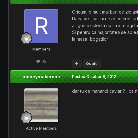
Oricum, e mult mai bun ce zic asti
Daca vrei sa stii ceva cu certitu
asiguri existenta nu sa intelegi t
Si pentru ca majoritatea se aplea
la masa 'bogatilor'.
Members
32
Quote
moneymakerone
Posted
October 6, 2012
dar tu ce mananci caviar ? , ca n
Active Members