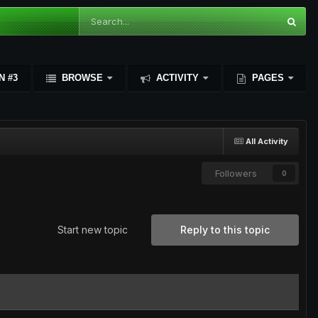
N #3
BROWSE
ACTIVITY
PAGES
All Activity
Followers
0
Start new topic
Reply to this topic