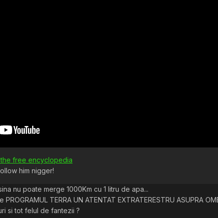
, the free encyclopedia
 follow him nigger!
asina nu poate merge 1000Km cu 1 litru de apa...
pre PROGRAMUL TERRA UN ATENTAT EXTRATERESTRU ASUPRA OMEN
si tot felul de fantezii ?