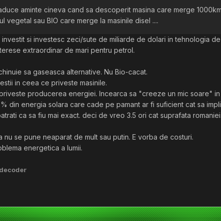
duce aminte cineva cand sa descoperit masina care merge 1000km cu d
ul vegetal sau BIO care merge la masinile disel ....
investit si investesc zeci/sute de miliarde de dolari in tehnologia d
nterese extraordinar de mari pentru petrol.
chinuie sa gaseasca alternative. Nu Bio-cacat.
hestii in ceea ce priveste masinile.
 priveste producerea energiei. Incearca sa "creeze un mic soare" in
 din energia solara care cade pe pamant ar fi suficient cat sa impl
atrati ca sa fiu mai exact. deci de vreo 3.5 ori cat suprafata romani
ma nu se pune neaparat de mult sau putin. E vorba de costuri.
oblema energetica a lumii.
2decoder