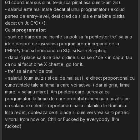
0.1 coord. mai sus si nu te-ai scarpinat asa cum ti-am zis).
- salariul este mai mare decat al unui programator ( exclud
partea de entry-level, desi cred ca si aia e mai bine platita
decat un Jr. C/C++).
Ca si
programator
:
- sunt de parerea ca inainte sa poti sa fii pentester tre' sa ai o
idee despre ce inseamna programarea: incepand de la
PHP/Python si terminand cu SQL si Bash Scripting.
- daca iti place sa ti se dea ordine si sa se c*ce x in capu' tau
ca nu ai facut bine X chestie, go for it.
- tre' sa ai nervi de otel
- salariul (cum au zis si cei de mai sus), e direct proportional cu
cunostintele tale si firma la care vei activa. ( dar ai grija, firma
mare != salariu mare). Am prieteni care lucreaza ca
programatori la firme de care probabil nimeni nu a auzit si au
un salariu excelent - raportandu-ma la salariile din Romania.
Insa repet, conteaza ce iti place si cum vei vrea sa iti petreci
viitorul from now on: Chill or Fucked by everybody. (I'm
fucked)