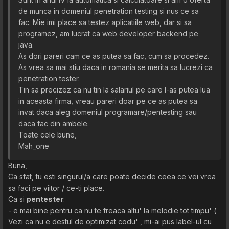
de munca in domeniul penetration testing si nus ce sa
fac. Mie imi place sa testez aplicatiile web, dar si sa
programez, am lucrat ca web developer backend pe
java.
As dori pareri cam ce as putea sa fac, cum sa procedez.
As vrea sa mai stiu daca in romania se merita sa lucrezi ca
penetration tester.
Tin sa precizez ca nu tin la salariul pe care l-as putea lua
in aceasta firma, vreau pareri doar pe ce as putea sa
invat daca aleg domeniul programare/pentesting sau
daca fac din ambele.
Toate cele bune,
Mah_one
Buna,
Ca sfat, tu esti singurul/a care poate decide ceea ce vei vrea
sa faci pe viitor / ce-ti place.
Ca si
pentester
:
- e mai bine pentru ca nu te freaca altu' la melodie tot timpu' (
Vezi ca nu e destul de optimizat codu' , mi-ai pus label-ul cu