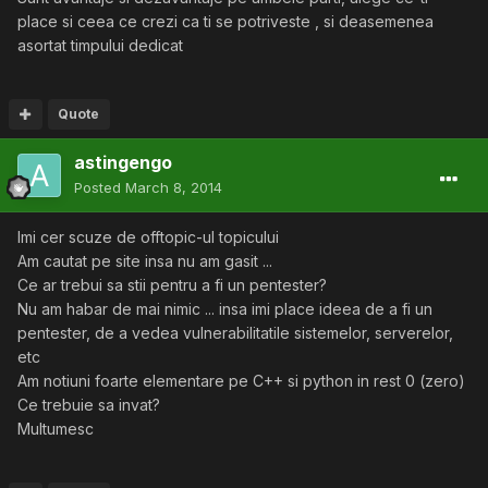
place si ceea ce crezi ca ti se potriveste , si deasemenea
asortat timpului dedicat
Quote
astingengo
Posted
March 8, 2014
Imi cer scuze de offtopic-ul topicului
Am cautat pe site insa nu am gasit ...
Ce ar trebui sa stii pentru a fi un pentester?
Nu am habar de mai nimic ... insa imi place ideea de a fi un
pentester, de a vedea vulnerabilitatile sistemelor, serverelor,
etc
Am notiuni foarte elementare pe C++ si python in rest 0 (zero)
Ce trebuie sa invat?
Multumesc