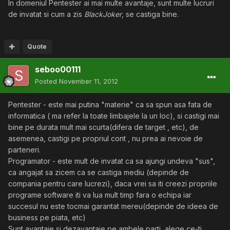
In domeniul Pentester ai mai multe avantaje, sunt multe lucruri
de invatat si cum a zis
BlackJoker
, se castiga bine.
Quote
seboo00111
Posted
November 11, 2012
Pentester - este mai putina "materie" ca sa spun asa fata de
informatica ( ma refer la toate limbajele la un loc), si castigi mai
bine pe durata mult mai scurta(difera de target , etc), de
asemenea, castigi pe propriul cont , nu prea ai nevoie de
parteneri.
Programator - este mult de invatat ca sa ajungi undeva "sus",
ca angajat sa zicem ca se castiga mediu (depinde de
compania pentru care lucrezi), daca vrei sa iti creezi propriile
programe software iti va lua mult timp fara o echipa iar
succesul nu este tocmai garantat mereu(depinde de ideea de
business pe piata, etc)
Sunt avantaje si dezavantaje pe ambele parti, alege ce-ti