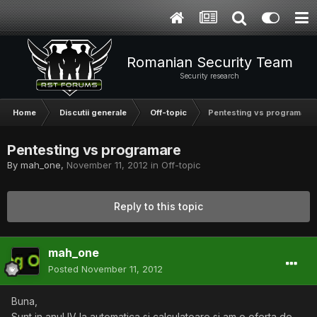
Romanian Security Team
Security research
Home
Discutii generale
Off-topic
Pentesting vs programare
Pentesting vs programare
By
mah_one
,
November 11, 2012
in
Off-topic
Reply to this topic
mah_one
Posted
November 11, 2012
Buna,
Sunt in anul IV la automatica si calculatoare si am o oferta de