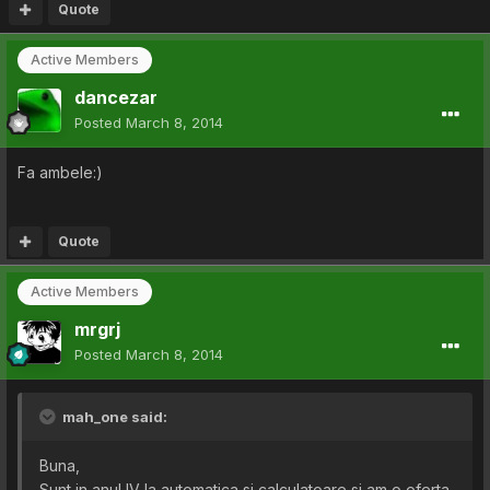
Quote
Active Members
dancezar
Posted
March 8, 2014
Fa ambele:)
Quote
Active Members
mrgrj
Posted
March 8, 2014
mah_one said:
Buna,
Sunt in anul IV la automatica si calculatoare si am o oferta