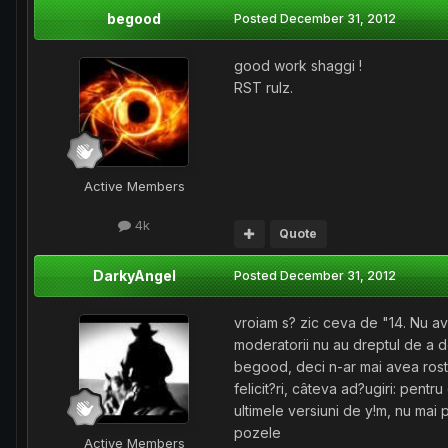
begood
Posted
December 31, 2012
good work shaggi !
RST rulz.
Active Members
4k
Quote
DarkyAngel
Posted
December 31, 2012
vroiam s? zic ceva de "14. Nu av
moderatorii nu au dreptul de a d
begood, deci n-ar mai avea rost
felicit?ri, câteva ad?ugiri: pentr
ultimele versiuni de y!m, nu mai 
pozele
Active Members