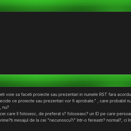
eti voie sa faceti proiecte sau prezentari in numele RST fara acordul
ecide ce proiecte sau prezentari vor fi aprobate." , care probabil nu
, nu?
u cei care îl folosesc, de preferat s? foloseasc? un ID pe care persoan
prime?ti mesajul de la cei "necunoscu?i" într-o fereastr? normal?, ci 