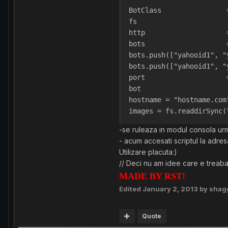
bots.push(["yahooid1", "
bots.push(["yahooid1", "
hostname = "hostname.com
images = fs.readdirSync(
-se ruleaza in modul consola urm
- acum accesati scriptul la adres
Utilizare placuta:)
// Deci nu am idee care e treaba 
MADE BY RST!
Edited
January 2, 2013
by shag
Quote