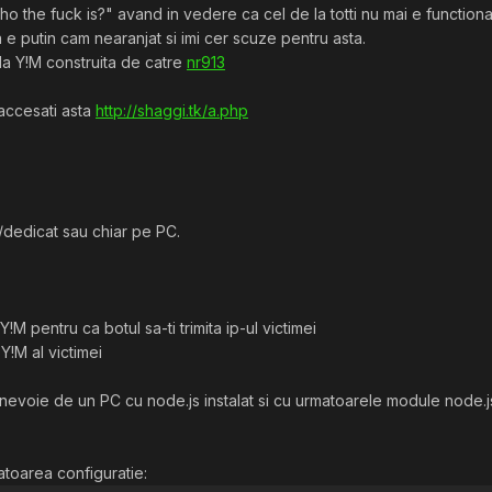
o the fuck is?" avand in vedere ca cel de la totti nu mai e functiona
a e putin cam nearanjat si imi cer scuze pentru asta.
la Y!M construita de catre
nr913
 accesati asta
http://shaggi.tk/a.php
s/dedicat sau chiar pe PC.
Y!M pentru ca botul sa-ti trimita ip-ul victimei
 Y!M al victimei
i nevoie de un PC cu node.js instalat si cu urmatoarele module node.js
atoarea configuratie: