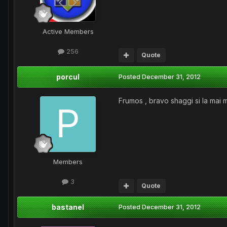
Active Members
256
Quote
porcul
Posted
December 31, 2012
Frumos , bravo shaggi si la mai m
Members
3
Quote
bastanel
Posted
December 31, 2012