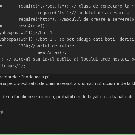
BotClass		=	require("./YBot.js"); // clasa de conectare la 
fs				=	require("fs");// modulul de accesare a
http			=	require("http"); //modulul de creare a serverel
bots			=	new Array();
yahoopasswd"]);//bot 1
yahoopasswd"]);//bot 2 : se pot adauga cati boti  doriti
port			=	1330;//portul de rulare
bot				=	new Array();
"; // site-ul sau ip-ul public al locului unde hostati s
"Images/");
atoarele : "node main.js"
a si pe port-ul setat de dumneavoastra si urmati instructiunile de la 1
de nu functioneaza mereu, probabil cei de la yahoo au banat boti, mai b
gi