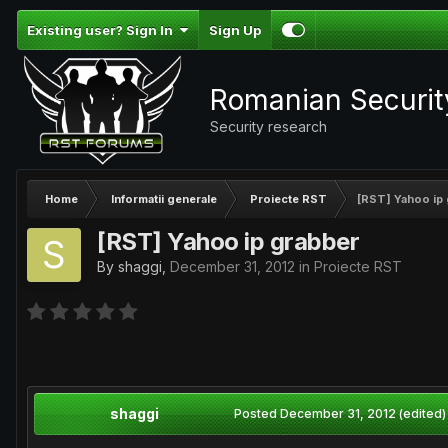
Existing user? Sign In
Sign Up
Romanian Securi
Security research
Home
Informatii generale
Proiecte RST
[RST] Yahoo ip
[RST] Yahoo ip grabber
By
shaggi
,
December 31, 2012
in
Proiecte RST
shaggi
Posted
December 31, 2012
(edited)