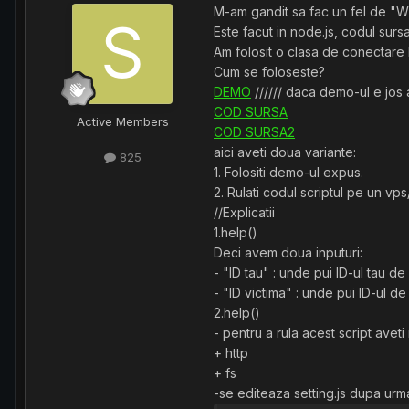
M-am gandit sa fac un fel de "Wh
Este facut in node.js, codul surs
Am folosit o clasa de conectare 
Cum se foloseste?
DEMO
////// daca demo-ul e jos
COD SURSA
Active Members
COD SURSA2
aici aveti doua variante:
825
1. Folositi demo-ul expus.
2. Rulati codul scriptul pe un vp
//Explicatii
1.help()
Deci avem doua inputuri:
- "ID tau" : unde pui ID-ul tau de 
- "ID victima" : unde pui ID-ul de
2.help()
- pentru a rula acest script avet
+ http
+ fs
-se editeaza setting.js dupa urm