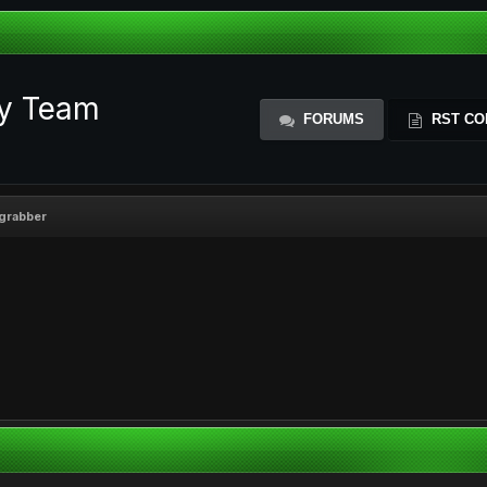
ty Team
FORUMS
RST CO
 grabber