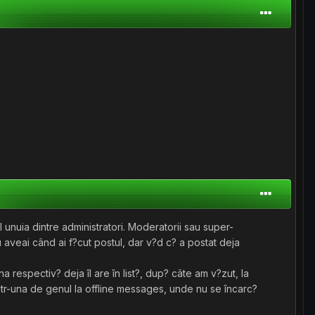
 unuia dintre administratori. Moderatorii sau super-
 aveai când ai f?cut postul, dar v?d c? a postat deja
a respectiv? deja îl are în list?, dup? câte am v?zut, la
într-una de genul la offline messages, unde nu se încarc?