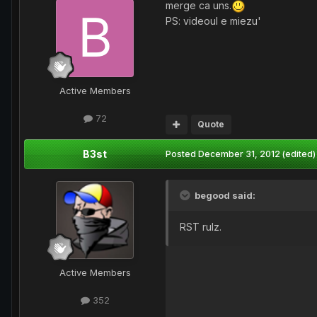
merge ca uns.
PS: videoul e miezu'
Active Members
72
Quote
B3st
Posted
December 31, 2012
(edited)
begood said:
RST rulz.
Active Members
352