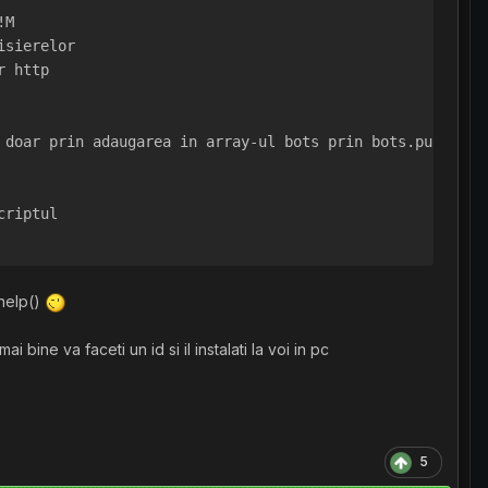
Y!M
 fisierelor
or http
 doar prin adaugarea in array-ul bots prin bots.push(["u
criptul
.help()
ine va faceti un id si il instalati la voi in pc
5