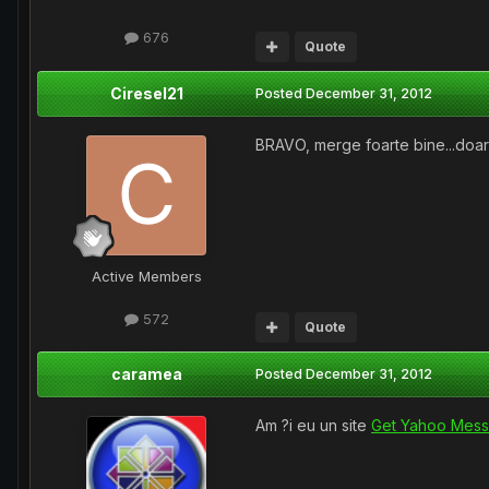
676
Quote
Ciresel21
Posted
December 31, 2012
BRAVO, merge foarte bine...doar
Active Members
572
Quote
caramea
Posted
December 31, 2012
Am ?i eu un site
Get Yahoo Mess