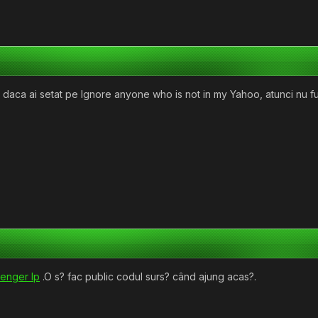
 daca ai setat pe Ignore anyone who is not in my Yahoo, atunci nu f
enger Ip
.O s? fac public codul surs? când ajung acas?.