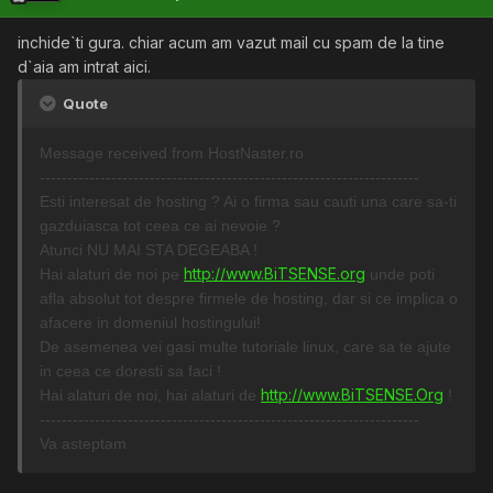
inchide`ti gura. chiar acum am vazut mail cu spam de la tine
d`aia am intrat aici.
Quote
Message received from HostNaster.ro
---------------------------------------------------------------------
Esti interesat de hosting ? Ai o firma sau cauti una care sa-ti
gazduiasca tot ceea ce ai nevoie ?
Atunci NU MAI STA DEGEABA !
http://www.BiTSENSE.org
Hai alaturi de noi pe
unde poti
afla absolut tot despre firmele de hosting, dar si ce implica o
afacere in domeniul hostingului!
De asemenea vei gasi multe tutoriale linux, care sa te ajute
in ceea ce doresti sa faci !
http://www.BiTSENSE.Org
Hai alaturi de noi, hai alaturi de
!
---------------------------------------------------------------------
Va asteptam