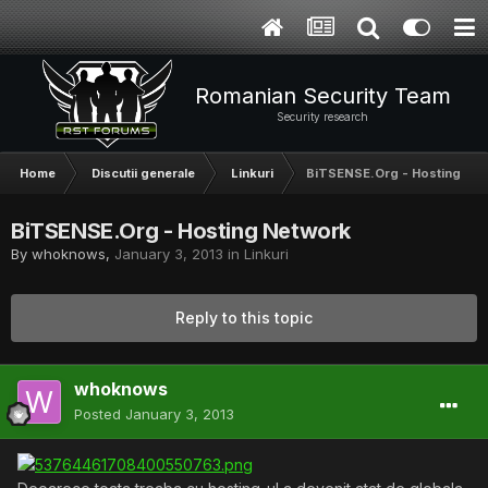
Romanian Security Team
Security research
Home
Discutii generale
Linkuri
BiTSENSE.Org - Hosting Ne
BiTSENSE.Org - Hosting Network
By
whoknows
,
January 3, 2013
in
Linkuri
Reply to this topic
whoknows
Posted
January 3, 2013