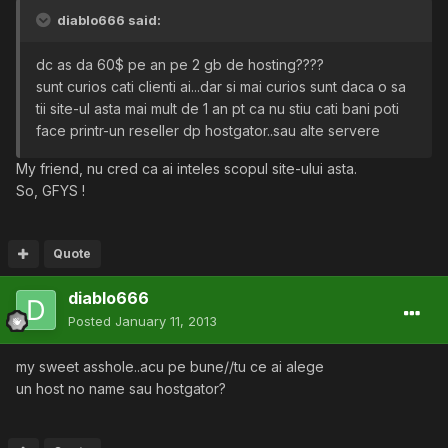
diablo666 said:
dc as da 60$ pe an pe 2 gb de hosting????
sunt curios cati clienti ai...dar si mai curios sunt daca o sa
tii site-ul asta mai mult de 1 an pt ca nu stiu cati bani poti
face printr-un reseller dp hostgator..sau alte servere
My friend, nu cred ca ai inteles scopul site-ului asta.
So, GFYS !
Quote
diablo666
Posted
January 11, 2013
my sweet asshole..acu pe bune//tu ce ai alege
un host no name sau hostgator?