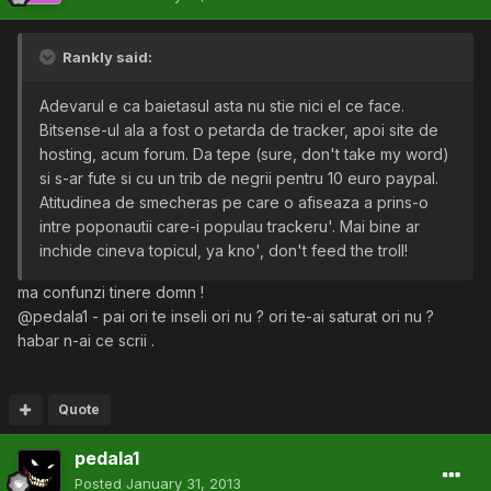
Rankly said:
Adevarul e ca baietasul asta nu stie nici el ce face.
Bitsense-ul ala a fost o petarda de tracker, apoi site de
hosting, acum forum. Da tepe (sure, don't take my word)
si s-ar fute si cu un trib de negrii pentru 10 euro paypal.
Atitudinea de smecheras pe care o afiseaza a prins-o
intre poponautii care-i populau trackeru'. Mai bine ar
inchide cineva topicul, ya kno', don't feed the troll!
ma confunzi tinere domn !
@pedala1 - pai ori te inseli ori nu ? ori te-ai saturat ori nu ?
habar n-ai ce scrii .
Quote
pedala1
Posted
January 31, 2013