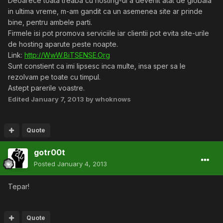
Deoarece toata treaba cu hosting-ul a devenit atat de globala
in ultima vreme, m-am gandit ca un asemenea site ar prinde
bine, pentru ambele parti.
Firmele isi pot promova serviciile iar clientii pot evita site-urile
de hosting aparute peste noapte.
Link:
http://WwW.BiTSENSE.Org
Sunt constient ca imi lipsesc inca multe, insa sper sa le
rezolvam pe toate cu timpul.
Astept parerile voastre.
Edited
January 7, 2013
by whoknows
Quote
gotr00t
Posted
January 4, 2013
Tepar!
Quote