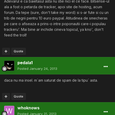
Adevarul e ca baietasul asta nu stie nici el ce face. Bitsense-ul
ala a fost o petarda de tracker, apoi site de hosting, acum
forum. Da tepe (sure, don't take my word) si s-ar fute si cu un
trib de negrii pentru 10 euro paypal. Atitudinea de smecheras
pe care o afiseaza a prins-o intre poponautii care-i populau
trackeru'. Mai bine ar inchide cineva topicul, ya kno', don't
feed the troll!
Quote
pedala1
Posted
January 24, 2013
daca nu ma insel. m`am saturat de spam de la tipu` asta.
Quote
whoknows
Posted
January 31, 2013