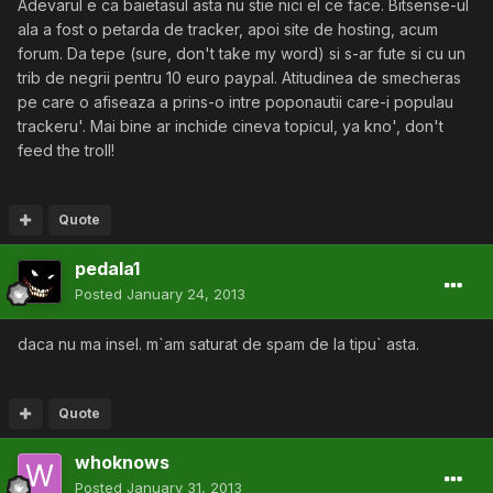
Adevarul e ca baietasul asta nu stie nici el ce face. Bitsense-ul
ala a fost o petarda de tracker, apoi site de hosting, acum
forum. Da tepe (sure, don't take my word) si s-ar fute si cu un
trib de negrii pentru 10 euro paypal. Atitudinea de smecheras
pe care o afiseaza a prins-o intre poponautii care-i populau
trackeru'. Mai bine ar inchide cineva topicul, ya kno', don't
feed the troll!
Quote
pedala1
Posted
January 24, 2013
daca nu ma insel. m`am saturat de spam de la tipu` asta.
Quote
whoknows
Posted
January 31, 2013