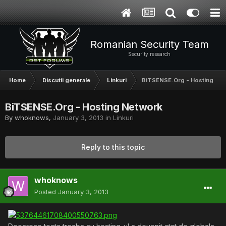
Romanian Security Team
Security research
Home
Discutii generale
Linkuri
BiTSENSE.Org - Hosting Ne
BiTSENSE.Org - Hosting Network
By
whoknows
,
January 3, 2013
in
Linkuri
Reply to this topic
whoknows
Posted
January 3, 2013