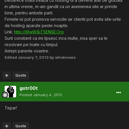
Deoarece toata treaba cu hosting-ul a devenit atat de globala
in ultima vreme, m-am gandit ca un asemenea site ar prinde
bine, pentru ambele parti.
Firmele isi pot promova serviciile iar clientii pot evita site-urile
de hosting aparute peste noapte.
Link:
http://WwW.BiTSENSE.Org
Sunt constient ca imi lipsesc inca multe, insa sper sa le
rezolvam pe toate cu timpul.
Astept parerile voastre.
Edited
January 7, 2013
by whoknows
Quote
gotr00t
Posted
January 4, 2013
Tepar!
Quote