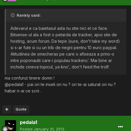
Rankly said:
Adevarul e ca baietasul asta nu stie nici el ce face.
Bitsense-ul ala a fost o petarda de tracker, apoi site de
hosting, acum forum. Da tepe (sure, don't take my word)
si s-ar fute si cu un trib de negrii pentru 10 euro paypal.
Atitudinea de smecheras pe care o afiseaza a prins-o
intre poponautii care-i populau trackeru'. Mai bine ar
inchide cineva topicul, ya kno', don't feed the troll!
ma confunzi tinere domn !
@pedala1 - pai ori te inseli ori nu ? ori te-ai saturat ori nu ?
habar n-ai ce scrii .
Quote
pedala1
Posted
January 31, 2013