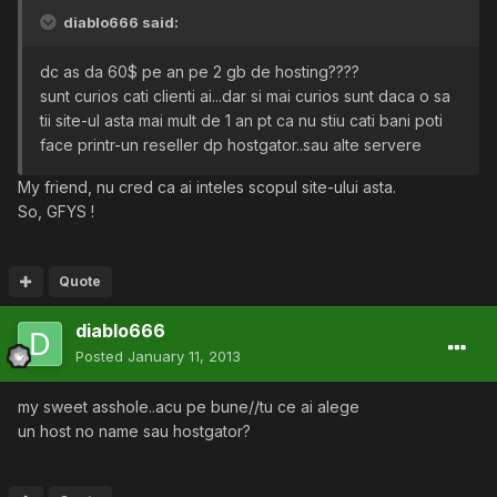
diablo666 said:
dc as da 60$ pe an pe 2 gb de hosting????
sunt curios cati clienti ai...dar si mai curios sunt daca o sa
tii site-ul asta mai mult de 1 an pt ca nu stiu cati bani poti
face printr-un reseller dp hostgator..sau alte servere
My friend, nu cred ca ai inteles scopul site-ului asta.
So, GFYS !
Quote
diablo666
Posted
January 11, 2013
my sweet asshole..acu pe bune//tu ce ai alege
un host no name sau hostgator?