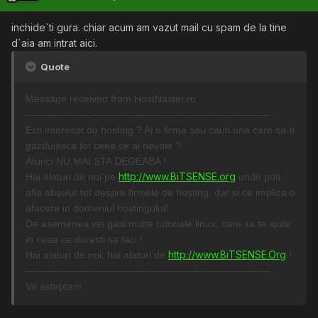
inchide`ti gura. chiar acum am vazut mail cu spam de la tine
d`aia am intrat aici.
Quote
Message received from HostNaster.ro
---------------------------------------------------------------------
Esti interesat de hosting ? Ai o firma sau cauti una care sa-ti
gazduiasca tot ceea ce ai nevoie ?
Atunci NU MAI STA DEGEABA !
http://www.BiTSENSE.org
Hai alaturi de noi pe
unde poti
afla absolut tot despre firmele de hosting, dar si ce implica o
afacere in domeniul hostingului!
De asemenea vei gasi multe tutoriale linux, care sa te ajute
in ceea ce doresti sa faci !
http://www.BiTSENSE.Org
Hai alaturi de noi, hai alaturi de
!
---------------------------------------------------------------------
Va asteptam