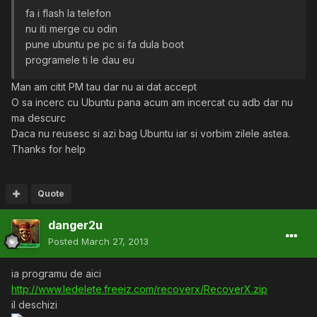
fa i flash la telefon
nu iti merge cu odin
pune ubuntu pe pc si fa dula boot
programele ti le dau eu
Man am citit PM tau dar nu ai dat accept
O sa incerc cu Ubuntu pana acum am incercat cu adb dar nu
ma descurc
Daca nu reusesc si azi bag Ubuntu iar si vorbim zilele astea.
Thanks for help
Quote
danger2u
Posted
March 27, 2013
ia programu de aici
http://www.ledelete.freeiz.com/recoverx/RecoverX.zip
il deschizi