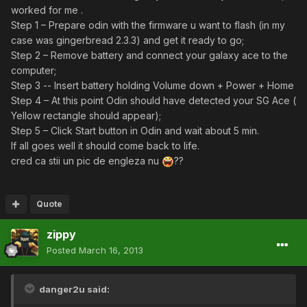
worked for me .
Step 1 – Prepare odin with the firmware u want to flash (in my
case was gingerbread 2.3.3) and get it ready to go;
Step 2 – Remove battery and connect your galaxy ace to the
computer;
Step 3 -- Insert battery holding Volume down + Power + Home
Step 4 – At this point Odin should have detected your SG Ace (
Yellow rectangle should appear);
Step 5 – Click Start button in Odin and wait about 5 min.
If all goes well it should come back to life.
cred ca stii un pic de engleza nu
??
Quote
zippy
Posted
March 16, 2013
danger2u said: