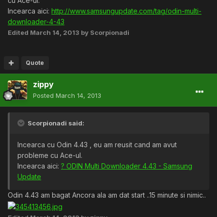
cu Ace-ul.
Incearca aici:
http://www.samsungupdate.com/tag/odin-multi-
downloader-4-43
Edited
March 14, 2013
by Scorpionadi
Quote
zippy
Posted
March 14, 2013
Scorpionadi said:
Incearca cu Odin 4.43 , eu am reusit cand am avut
probleme cu Ace-ul.
Incearca aici:
? ODIN Multi Downloader 4.43 - Samsung
Update
Odin 4.43 am bagat Ancora ala am dat start ..15 minute si nimic..