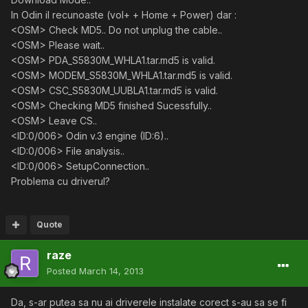
In Odin il recunoaste (vol+ + Home + Power) dar :
<OSM> Check MD5.. Do not unplug the cable..
<OSM> Please wait..
<OSM> PDA_S5830M_WHLA1.tar.md5 is valid.
<OSM> MODEM_S5830M_WHLA1.tar.md5 is valid.
<OSM> CSC_S5830M_UUBLA1.tar.md5 is valid.
<OSM> Checking MD5 finished Sucessfully..
<OSM> Leave CS..
<ID:0/006> Odin v.3 engine (ID:6)..
<ID:0/006> File analysis..
<ID:0/006> SetupConnection..
Problema cu driverul?
Quote
raze
Posted
March 14, 2013
Da, s-ar putea sa nu ai driverele instalate corect s-au sa se fi