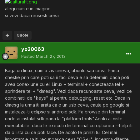
alegi cum e in imagine
si vezi daca reusesti ceva
Quote
yo20063
Posted
March 27, 2013
Baga un linux, cum a zis cineva, ubuntu sau ceva. Prima
chestie prin care poti sa ii faci ceva e sa determini daca poti
avea conexiune cu el. Linux + terminal + conecteaza tel +
aprindere tel + "dmesg". Vezi daca recunoaste ceva, vezi ce
combinatii de "keys" ai pentru debugging, reset etc. Daca in
dmesg la urma iti arata ca e un usb ceva, cauta pe google si
instaleaza-ti eclipse si android sdk. Fa browse din terminal
unde ai instalat sdk pana la "platform tools".Acolo ai niste
executabile, daca le executi din terminal cu optiunea --help iti
da o lista cu ce poti face. De acolo te prinzi tu. Cel mai
important e sa iti recunoasca ceva "OS-ul", incearca diferite