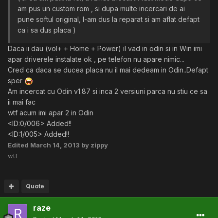
am pus un custom rom , si dupa multe incercari de ai
pune softul original, l-am dus la reparat si am aflat defapt
ca i sa dus placa )
Daca ii dau (vol+ + Home + Power) il vad in odin si in Win imi
apar driverele instalate ok , pe telefon nu apare nimic...
Cred ca daca se ducea placa nu il mai dedeam in Odin..Defapt
sper
Am incercat cu Odin v1.87 si inca 2 versiuni parca nu stiu ce sa
ii mai fac
wtf acum imi apar 2 in Odin
<ID:0/006> Added!!
<ID:1/005> Added!!
Edited
March 14, 2013
by zippy
wtf
Quote
raze