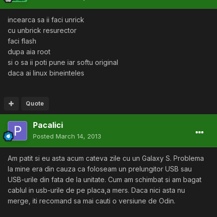
incearca sa ii faci unrick
cu unbrick resurector
faci flash
dupa aia root
si o sa ii poti pune iar softu original
daca ai linux bineinteles
Quote
Pacalici
Posted
March 14, 2013
Am patit si eu asta acum cateva zile cu un Galaxy S. Problema
la mine era din cauza ca foloseam un prelungitor USB sau
USB-urile din fata de la unitate. Cum am schimbat si am bagat
cablul in usb-urile de pe placa,a mers. Daca nici asta nu
merge, iti recomand sa mai cauti o versiune de Odin.