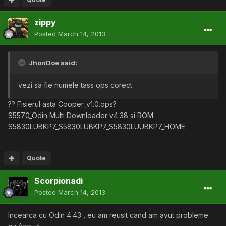
zippy
Posted
March 14, 2013
JhonDoe said:
vezi sa fie numele tass ops corect
?? Fisierul asta Cooper_v1.0.ops?
S5570_Odin Multi Downloader v4.38 si ROM:
S5830LUBKP7_S5830LUBKP7_S5830LUUBKP7_HOME
Quote
Scorpionadi
Posted
March 14, 2013
Incearca cu Odin 4.43 , eu am reusit cand am avut probleme