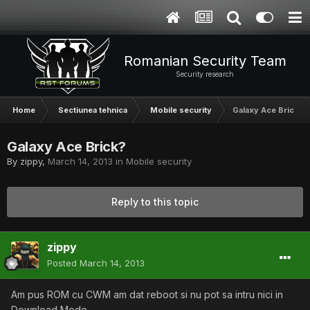
Romanian Security Team
Security research
Home
Sectiunea tehnica
Mobile security
Galaxy Ace Brick?
Galaxy Ace Brick?
By
zippy
,
March 14, 2013
in
Mobile security
Reply to this topic
zippy
Posted
March 14, 2013
Am pus ROM cu CWM am dat reboot si nu pot sa intru nici in
Download Mode..