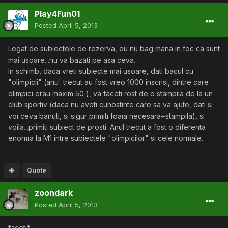
Play4Fun01
Posted
April 5, 2013
Legat de subiectele de rezerva, eu nu bag mana in foc ca sunt
mai usoare...nu va bazati pe asa ceva.
In schimb, daca vreti subiecte mai usoare, dati bacul cu
"olimpicii" (anu' trecut au fost vreo 1000 inscrisi, dintre care
olimpici erau maxim 50 ), va faceti rost de o stampila de la un
club sportiv (daca nu aveti cunostinte care sa va ajute, dati si
voi ceva banuti, si sigur primiti foaia necesara+stampila), si
voila...primiti subiect de prosti. Anul trecut a fost o diferenta
enorma la M1 intre subiectele "olimpicilor" si cele normale.
Quote
zoondark
Posted
April 5, 2013
faceti*