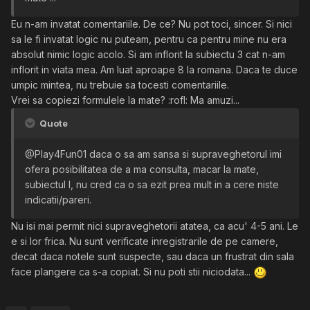
Eu n-am invatat comentariile. De ce? Nu pot toci, sincer. Si nici
sa le fi invatat logic nu puteam, pentru ca pentru mine nu era
absolut nimic logic acolo. Si am inflorit la subiectu 3 cat n-am
inflorit in viata mea. Am luat aproape 8 la romana. Daca te duce
umpic mintea, nu trebuie sa tocesti comentariile.
Vrei sa copiezi formulele la mate? :rofl: Ma amuzi...
Quote
@Play4Fun01 daca o sa am sansa si supraveghetorul imi
ofera posibilitatea de a ma consulta, macar la mate,
subiectul I, nu cred ca o sa ezit prea mult in a cere niste
indicatii/pareri.
Nu isi mai permit nici supraveghetorii atatea, ca acu' 4-5 ani. Le
e si lor frica. Nu sunt verificate inregistrarile de pe camere,
decat daca notele sunt suspecte, sau daca un frustrat din sala
face plangere ca s-a copiat. Si nu poti stii niciodata...