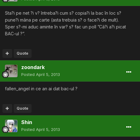
Sta?i pe net ?i v? întreba?i cum s? copia?i la bac în loc s?
pune?i mâna pe carte (asta trebuia s? o face?i de mult).
Sper s?-mi aduc aminte în var? s? fac un poll ”Câ?i a?i picat
BAC-ul ?”.
Quote
zoondark
Posted
April 5, 2013
fallen_angel in ce an ai dat bac-ul ?
Quote
Shin
Posted
April 5, 2013