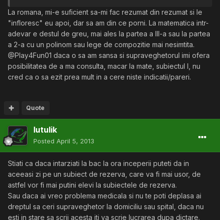
La romana, mi-e suficient sa-mi fac rezumat din rezumat si le
"infloresc" eu apoi, dar sa am din ce porni. La matematica intr-
adevar e destul de greu, mai ales la partea a III-a sau la partea
a 2-a cu un polinom sau lege de compozitie mai nesimtita.
@Play4Fun01 daca o sa am sansa si supraveghetorul imi ofera
posibilitatea de a ma consulta, macar la mate, subiectul I, nu
cred ca o sa ezit prea mult in a cere niste indicatii/pareri.
Quote
lutulik
Posted
April 5, 2013
Stiati ca daca intarziati la bac la ora inceperii puteti da in
aceeasi zi pe un subiect de rezerva, care va fi mai usor, de
astfel vor fi mai putini elevi la subiectele de rezerva.
Sau daca ai vreo problema medicala si nu te poti deplasa ai
dreptul sa ceri supraveghetor la domiciliu sau spital, daca nu
esti in stare sa scrii acesta iti va scrie lucrarea dupa dictare.