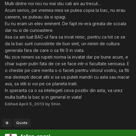
Multi dintre noi nici nu mai stiu cati ani au trecut...
Acum serios, pe vremea mea se putea copia la bac, nu erau
camere, se puteau da si spagi.
Eu nu eram un elev eminent. De fapt mi-era greata de scoala
dar nu si de cunoastere.
Asa ca am luat BAC-ul fara sa invat nimic, pentru ca tot ce se
da la bac sunt cunostinte de bun simt, un minim de cultura
generala fara de care o sa fiti 0 in viata.
Nu zice nimeni sa rupeti norma la invatat dar pe bune acum, e
chiar super putin fata de ce se face intr-o facultate serioasa. E
o chestie pe care merita s-o faceti pentru viitorul vostru, sa fiti
mai destepti decat altii si sa va puteti mandri cu asta sau macar
asa, sa stiti si voi pe ce planeta traiti.
In speranta ca o sa intelegeti ceva pozitiv din asta, va urez
multa bafta la bac si in general in viata!
Edited
April 5, 2013
by Shin
Quote