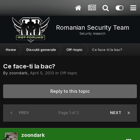
Romanian Security Team
Security research
Home
Discutii generale
Off-topic
Ce face-ti la bac?
Ce face-ti la bac?
By
zoondark
,
April 5, 2013
in
Off-topic
Reply to this topic
PREV
Page 1 of 2
NEXT
zoondark