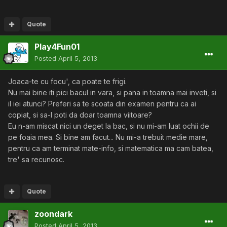
Quote
Play4Fun01
Posted
April 5, 2013
Joaca-te cu focu', ca poate te frigi.
Nu mai bine iti pici bacul in vara, si pana in toamna mai inveti, si
il iei atunci? Preferi sa te scoata din examen pentru ca ai
copiat, si sa-l poti da doar toamna viitoare?
Eu n-am miscat nici un deget la bac, si nu mi-am luat ochii de
pe foaia mea. Si bine am facut... Nu mi-a trebuit medie mare,
pentru ca am terminat mate-info, si matematica ma cam batea,
tre' sa recunosc.
Quote
zoondark
Posted
April 5, 2013