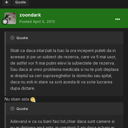
Quote
zoondark
Posted
April 5, 2013
Quote
Stiati ca daca intarziati la bac la ora inceperii puteti da in
aceeasi zi pe un subiect de rezerva, care va fi mai usor,
de astfel vor fi mai putini elevi la subiectele de rezerva.
Sau daca ai vreo problema medicala si nu te poti deplasa
ai dreptul sa ceri supraveghetor la domiciliu sau spital,
daca nu esti in stare sa scrii acesta iti va scrie lucrarea
dupa dictare.
Nu stiam asta
Quote
Adevarul e ca cu bani faci tot,chiar daca sunt camere si
nu ei diploma anul asta, in urmatorii 3 ani daca ai bani,ei