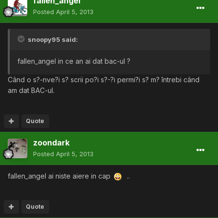
fallen_angel
Posted
April 5, 2013
snoopy95 said:
fallen_angel in ce an ai dat bac-ul ?
Când o s?-nve?i s? scrii po?i s?-?i permi?i s? m? întrebi când
am dat BAC-ul.
Quote
zoondark
Posted
April 5, 2013
fallen_angel ai niste aiere in cap
..
Quote