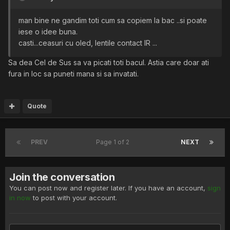
man bine ne gandim toti cum sa copiem la bac ..si poate
iese o idee buna.
casti...ceasuri cu oled, lentile contact IR ...
Sa dea Cel de Sus sa va picati toti bacul. Astia care doar ati
fura in loc sa puneti mana si sa invatati.
Quote
PREV
Page 1 of 2
NEXT
Join the conversation
You can post now and register later. If you have an account,
sign
in now
to post with your account.