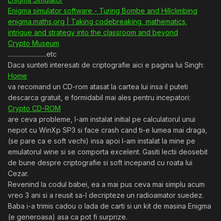
Enigma simulator software - Turing Bombe and Hillclimbing
enigma.maths.org | Taking codebreaking, mathematics,
intrigue and strategy into the classroom and beyond
Crypto Museum
..........................etc
Daca sunteti interesati de criptografie aici e pagina lui Singh:
Home
va recomand un CD-rom atasat la cartea lui insa il puteti
descarca gratuit, e formidabil mai ales pentru incepatori:
Crypto CD-ROM
are ceva probleme, l-am instalat initial pe calculatorul unui
nepot cu WinXp SP3 si face crash cand ti-e lumea mai draga,
(se pare ca e soft vechi) insa apoi l-am instalat la mine pe
emulatorul wine si se comporta excelent. Gasiti lectii deosebit
de bune despre criptografie si soft incepand cu roata lui
Cezar.
Revenind la codul babei, ea a mai pus ceva mai simplu acum
vreo 3 ani si a reusit sa-l decripteze un radioamator suedez.
Baba i-a trimis cadou o lada de carti si un kit de masina Enigma
(e generoasa) asa ca pot fi surprize.