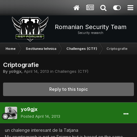
Romanian Security Team
Security research
Home
Sectiunea tehnica
Challenges (CTF)
Criptografie
Criptografie
By
yo9gjx
,
April 14, 2013
in
Challenges (CTF)
Reply to this topic
yo9gjx
Posted
April 14, 2013
un chalenge interesant de la Tatjana
My cryptograph is not an Enigma but is based on the same