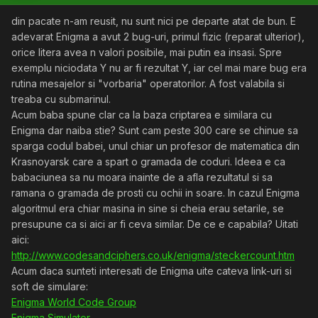
din pacate n-am reusit, nu sunt nici pe departe atat de bun. E
adevarat Enigma a avut 2 bug-uri, primul fizic (reparat ulterior),
orice litera avea n valori posibile, mai putin ea insasi. Spre
exemplu niciodata Y nu ar fi rezultat Y, iar cel mai mare bug era
rutina mesajelor si "vorbaria" operatorilor. A fost valabila si
treaba cu submarinul.
Acum baba spune clar ca la baza criptarea e similara cu
Enigma dar naiba stie? Sunt cam peste 300 care se chinue sa
sparga codul babei, unul chiar un profesor de matematica din
Krasnoyarsk care a spart o gramada de coduri. Ideea e ca
babaciunea sa nu moara inainte de a afla rezultatul si sa
ramana o gramada de prosti cu ochii in soare. In cazul Enigma
algoritmul era chiar masina in sine si cheia erau setarile, se
presupune ca si aici ar fi ceva similar. De ce e capabila? Uitati
aici:
http://www.codesandciphers.co.uk/enigma/steckercount.htm
Acum daca sunteti interesati de Enigma uite cateva link-uri si
soft de simulare:
Enigma World Code Group
Enigma Simulator