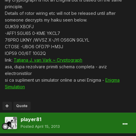
principle.
Details of rotor wiring etc will not be released until after
someone decrypts my haiku seen below.
GUK59 XBOFJ
-AFF1 SGU65 0-KME YKCL7
76PRO LIKNY /WVSZ X-JYI OS6GN 9GLYL
CTOSE -UBO6 OFD7P I+M3J
IOP59 O0/6T 10G2Q
link:
Tatjana J. van Vark ~ Cryptograph
asa, dupa rezolvare primiti schema completa - aviz
electronistilor
si ca supliment un simulator online a unei Enigma -
Enigma
Simulation
Quote
player81
Posted
April 15, 2013