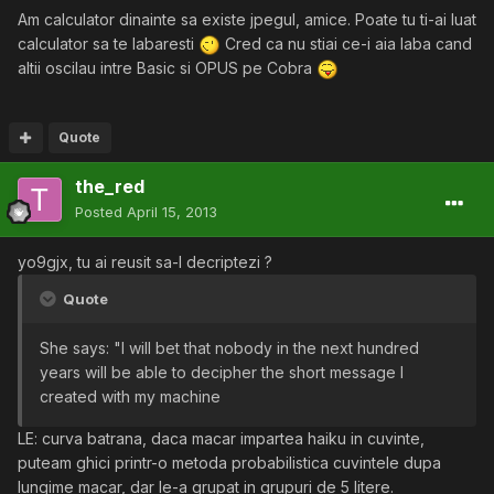
Am calculator dinainte sa existe jpegul, amice. Poate tu ti-ai luat
calculator sa te labaresti
Cred ca nu stiai ce-i aia laba cand
altii oscilau intre Basic si OPUS pe Cobra
Quote
the_red
Posted
April 15, 2013
yo9gjx, tu ai reusit sa-l decriptezi ?
Quote
She says: "I will bet that nobody in the next hundred
years will be able to decipher the short message I
created with my machine
LE: curva batrana, daca macar impartea haiku in cuvinte,
puteam ghici printr-o metoda probabilistica cuvintele dupa
lungime macar, dar le-a grupat in grupuri de 5 litere.