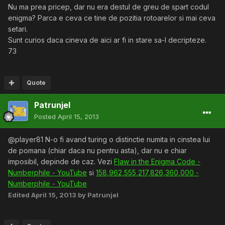
Nu ma prea pricep, dar nu era destul de greu de spart codul
enigma? Parca e ceva ce tine de pozitia rotoarelor si mai ceva
setari.
Sunt curios daca cineva de aici ar fi in stare sa-l decripteze.
73
Quote
Patrunjel
Posted
April 15, 2013
@player81 N-o fi avand turing o distinctie numita in cinstea lui
de pomana (chiar daca nu pentru asta), dar nu e chiar
imposibil, depinde de caz. Vezi
Flaw in the Enigma Code -
Numberphile - YouTube
si
158,962,555,217,826,360,000 -
Numberphile - YouTube
Edited
April 15, 2013
by Patrunjel