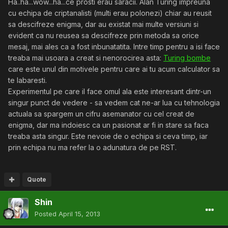
Ha..ha...wow...ha...ce prosti erau saracii. Alan Turing impreuna
cu echipa de criptanalisti (multi erau polonezi) chiar au reusit
sa descifreze enigma, dar au existat mai multe versiuni si
evident ca nu reusea sa descifreze prin metoda sa orice
mesaj, mai ales ca a fost inbunatatita. Intre timp pentru a isi face
treaba mai usoara a creat si nenorocirea asta:
Turing bombe
care este unul din motivele pentru care ai tu acum calculator sa
te labaresti.
Experimentul pe care il face omul ala este interesant dintr-un
singur punct de vedere - sa vedem cat ne-ar lua cu tehnologia
actuala sa spargem un cifru asemanator cu cel creat de
enigma, dar ma indoiesc ca un pasionat ar fi in stare sa faca
treaba asta singur. Este nevoie de o echipa si ceva timp, iar
prin echipa nu ma refer la o adunatura de pe RST.
Quote
Shin
Posted
April 15, 2013