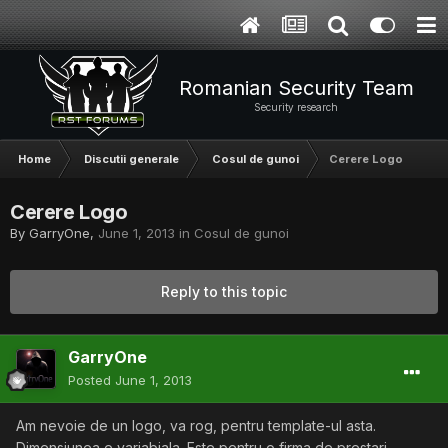
Romanian Security Team
Security research
Home
Discutii generale
Cosul de gunoi
Cerere Logo
Cerere Logo
By
GarryOne
,
June 1, 2013
in
Cosul de gunoi
Reply to this topic
GarryOne
Posted
June 1, 2013
Am nevoie de un logo, va rog, pentru template-ul asta.
Dimensiunea e variabiala. Este pentru o firma de prestari