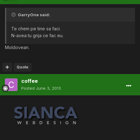
GarryOne said:
Te chem pe tine sa faci.
N-avea tu grija ce fac eu.
Moldovean.
Quote
coffee
Posted
June 3, 2013