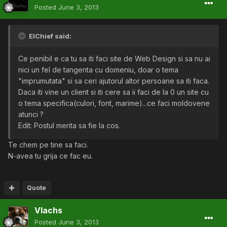
Posted
June 3, 2013
ElChief said:
Ce penibil e ca tu sa iti faci site de Web Design si sa nu ai
nici un fel de tangenta cu domeniu, doar o tema
"imprumutata" si sa ceri ajutorul altor persoane sa iti faca.
Daca iti vine un client si iti cere sa ii faci de la 0 un site cu
o tema specifica(culori, font, marime)...ce faci moldovene
atunci ?
Edit: Postul merita sa fie la cos.
Te chem pe tine sa faci.
N-avea tu grija ce fac eu.
Quote
Vlachs
Posted
June 3, 2013