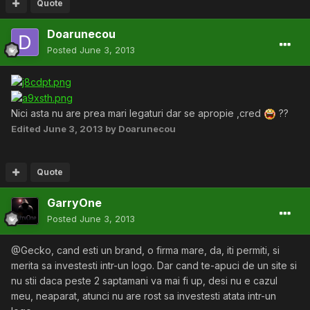
Quote
Doarunecou
Posted
June 3, 2013
Nici asta nu are prea mari legaturi dar se apropie ,cred
??
Edited
June 3, 2013
by Doarunecou
Quote
GarryOne
Posted
June 3, 2013
@Gecko, cand esti un brand, o firma mare, da, iti permiti, si
merita sa investesti intr-un logo. Dar cand te-apuci de un site si
nu stii daca peste 2 saptamani va mai fi up, desi nu e cazul
meu, neaparat, atunci nu are rost sa investesti atata intr-un