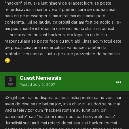
"hackeri" si nu s-a luat nimeni de ei.acest lucru se poate
remedia.aveam inainte vreo 2 prieteni care se dadeau mari
hackeri pe messenger si am intrat mai mult amici pe o
conferinta......si se laudau ca prostii dar am fost pe acolo si le-
am pus anumite intrebari la care nici eu nu stiam raspunsul
......numai ca eu nu sunt hacker si era logic sa nu le stiu
raspunsul.asa se poate face cu multi altii....insa acum totul este
de prisos....macar sa incercati sa va aduceti prieteni la
realitate....cei care au luat-o pe caile prezentate de nemessis
Guest Nemessis
Posted
July 5, 2007
d3light sper sa nu dispara oamenii astia pentru ca nu vom mai
avea de cine sa ne batem joc, insa chiar mi-as dori sa nu mai
vad la televizor cum "hackerii romani au furat bani din
bancomate" sau "hackerii romani au spart serverele nasa".
Jurnalistii sunt mult mai retarzi decat asa zisii hackeri tocmai