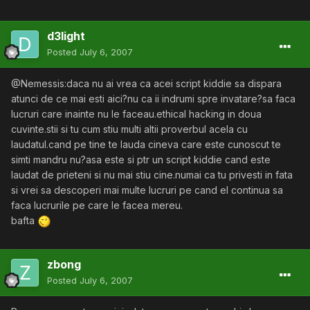
d3light
Posted
July 6, 2007
@Nemessis:daca nu ai vrea ca acei script kiddie sa dispara
atunci de ce mai esti aici?nu ca ii indrumi spre invatare?sa faca
lucruri care inainte nu le faceau.ethical hacking in doua
cuvinte.stii si tu cum stiu multi altii proverbul acela cu
laudatul.cand pe tine te lauda cineva care este cunoscut te
simti mandru nu?asa este si ptr un script kiddie cand este
laudat de prieteni si nu mai stiu cine.numai ca tu privesti in fata
si vrei sa descoperi mai multe lucruri pe cand el continua sa
faca lucrurile pe care le facea mereu.
bafta
zbong
Posted
July 6, 2007