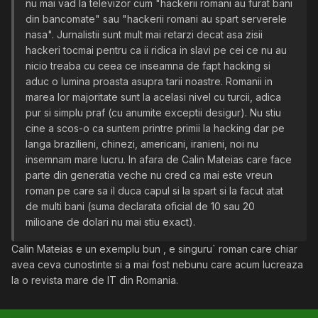
nu mai vad la televizor cum "hackerii romani au furat bani
din bancomate" sau "hackerii romani au spart serverele
nasa". Jurnalistii sunt mult mai retarzi decat asa zisii
hackeri tocmai pentru ca ii ridica in slavi pe cei ce nu au
nicio treaba cu ceea ce inseamna de fapt hacking si
aduc o lumina proasta asupra tarii noastre. Romanii in
marea lor majoritate sunt la acelasi nivel cu turcii, adica
pur si simplu praf (cu anumite exceptii desigur). Nu stiu
cine a scos-o ca suntem printre primii la hacking dar pe
langa brazilieni, chinezi, americani, iranieni, noi nu
insemnam mare lucru. In afara de Calin Mateias care face
parte din generatia veche nu cred ca mai este vreun
roman pe care sa il duca capul si la spart si la facut atat
de multi bani (suma declarata oficial de 10 sau 20
milioane de dolari nu mai stiu exact).
Calin Mateias e un exemplu bun , e singuru` roman care chiar
avea ceva cunostinte si a mai fost nebunu care acum lucreaza
la o revista mare de IT din Romania.