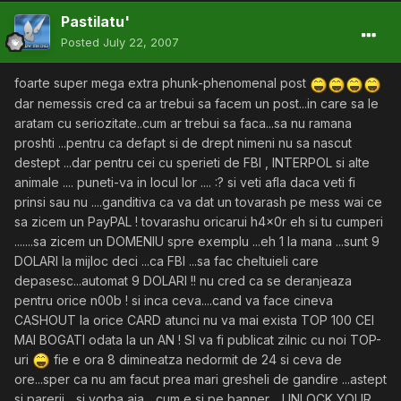
Pastilatu'
Posted
July 22, 2007
foarte super mega extra phunk-phenomenal post
dar nemessis cred ca ar trebui sa facem un post...in care sa le
aratam cu seriozitate..cum ar trebui sa faca...sa nu ramana
proshti ...pentru ca defapt si de drept nimeni nu sa nascut
destept ...dar pentru cei cu sperieti de FBI , INTERPOL si alte
animale .... puneti-va in locul lor .... :? si veti afla daca veti fi
prinsi sau nu ....ganditiva ca va dat un tovarash pe mess wai ce
sa zicem un PayPAL ! tovarashu oricarui h4x0r eh si tu cumperi
.......sa zicem un DOMENIU spre exemplu ...eh 1 la mana ...sunt 9
DOLARI la mijloc deci ...ca FBI ...sa fac cheltuieli care
depasesc...automat 9 DOLARI !! nu cred ca se deranjeaza
pentru orice n00b ! si inca ceva....cand va face cineva
CASHOUT la orice CARD atunci nu va mai exista TOP 100 CEI
MAI BOGATI odata la un AN ! SI va fi publicat zilnic cu noi TOP-
uri
fie e ora 8 dimineatza nedormit de 24 si ceva de
ore...sper ca nu am facut prea mari gresheli de gandire ...astept
si parerii ...si vorba aia ...cum e si pe banner .. UNLOCK YOUR