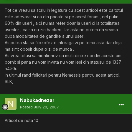
Tot ce vreau sa scriu in legatura cu acest articol este ca totul
este adevarat si ca din pacate si pe acest forum , cel putin
60% din useri , aici nu ma refer doar la useri ci la totalitatea
userilor , ca sa nu zic hackeri . Iar asta ne putem da seama
dupa modalitatea de gandire a unui user .
As putea sta sa filozofez o intreaga zi pe tema asta dar deja
ma simt obosit dupa o zi de munca .
As vrea totusi sa mentionez ca multi dintre noi din aceste am
pornit si pana nu vom invata nu vom iesi din statusul de 1337
h4x0r.
In ultimul rand felicitari pentru Nemessis pentru acest articol.
SLK,
Nabukadnezar
Posted
July 20, 2007
Articol de nota 10