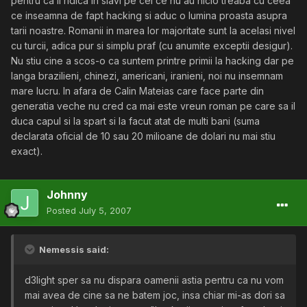
pentru ca ii ridica in slavi pe cei ce nu au nicio treaba cu ceea
ce inseamna de fapt hacking si aduc o lumina proasta asupra
tarii noastre. Romanii in marea lor majoritate sunt la acelasi nivel
cu turcii, adica pur si simplu praf (cu anumite exceptii desigur).
Nu stiu cine a scos-o ca suntem printre primii la hacking dar pe
langa brazilieni, chinezi, americani, iranieni, noi nu insemnam
mare lucru. In afara de Calin Mateias care face parte din
generatia veche nu cred ca mai este vreun roman pe care sa il
duca capul si la spart si la facut atat de multi bani (suma
declarata oficial de 10 sau 20 milioane de dolari nu mai stiu
exact).
Johnny
Posted
July 5, 2007
Nemessis said:
d3light sper sa nu dispara oamenii astia pentru ca nu vom
mai avea de cine sa ne batem joc, insa chiar mi-as dori sa