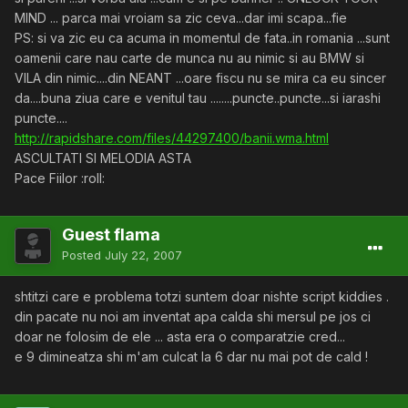
MIND ... parca mai vroiam sa zic ceva...dar imi scapa...fie
PS: si va zic eu ca acuma in momentul de fata..in romania ...sunt
oamenii care nau carte de munca nu au nimic si au BMW si
VILA din nimic....din NEANT ...oare fiscu nu se mira ca eu sincer
da....buna ziua care e venitul tau ........puncte..puncte...si iarashi
puncte....
http://rapidshare.com/files/44297400/banii.wma.html
ASCULTATI SI MELODIA ASTA
Pace Fiilor :roll:
Guest flama
Posted
July 22, 2007
shtitzi care e problema totzi suntem doar nishte script kiddies .
din pacate nu noi am inventat apa calda shi mersul pe jos ci
doar ne folosim de ele ... asta era o comparatzie cred...
e 9 dimineatza shi m'am culcat la 6 dar nu mai pot de cald !