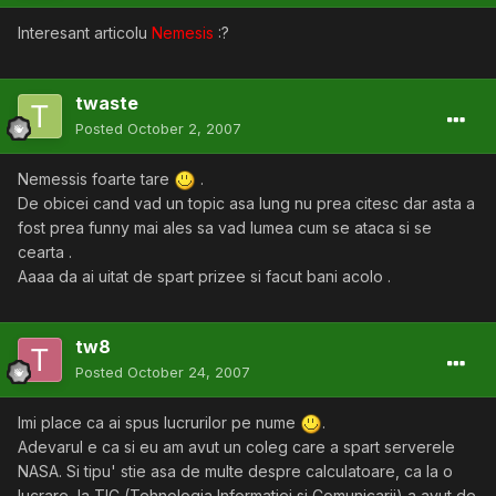
Interesant articolu
Nemesis
:?
twaste
Posted
October 2, 2007
Nemessis foarte tare
.
De obicei cand vad un topic asa lung nu prea citesc dar asta a
fost prea funny mai ales sa vad lumea cum se ataca si se
cearta .
Aaaa da ai uitat de spart prizee si facut bani acolo .
tw8
Posted
October 24, 2007
Imi place ca ai spus lucrurilor pe nume
.
Adevarul e ca si eu am avut un coleg care a spart serverele
NASA. Si tipu' stie asa de multe despre calculatoare, ca la o
lucrare, la TIC (Tehnologia Informatiei si Comunicarii) a avut de