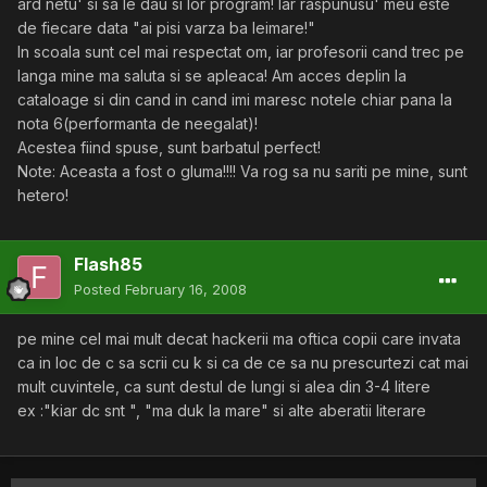
ard netu' si sa le dau si lor program! Iar raspunusu' meu este
de fiecare data "ai pisi varza ba leimare!"
In scoala sunt cel mai respectat om, iar profesorii cand trec pe
langa mine ma saluta si se apleaca! Am acces deplin la
cataloage si din cand in cand imi maresc notele chiar pana la
nota 6(performanta de neegalat)!
Acestea fiind spuse, sunt barbatul perfect!
Note: Aceasta a fost o gluma!!!! Va rog sa nu sariti pe mine, sunt
hetero!
Flash85
Posted
February 16, 2008
pe mine cel mai mult decat hackerii ma oftica copii care invata
ca in loc de c sa scrii cu k si ca de ce sa nu prescurtezi cat mai
mult cuvintele, ca sunt destul de lungi si alea din 3-4 litere
ex :"kiar dc snt ", "ma duk la mare" si alte aberatii literare