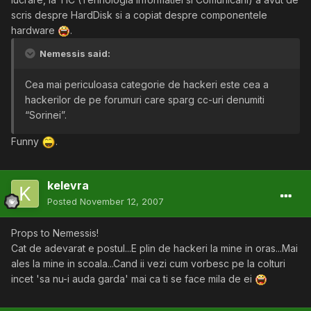
scris despre HardDisk si a copiat despre componentele
hardware
.
Nemessis said:
Cea mai periculoasa categorie de hackeri este cea a
hackerilor de pe forumuri care sparg cc-uri denumiti
“Sorinei”.
Funny
.
kelevra
Posted
November 12, 2007
Props to Nemessis!
Cat de adevarat e postul...E plin de hackeri la mine in oras...Mai
ales la mine in scoala...Cand ii vezi cum vorbesc pe la colturi
incet 'sa nu-i auda garda' mai ca ti se face mila de ei