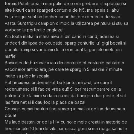
forum. Puteti crea in mai putin de o ora grebere si ixplouturi si
alte kkturi ca sa spargeti conturile de hi5, mai speis si iahu!
Eu, desigur sunt un hecher tanar! Am o experienta de viata
vasta. Sunt triplu campion olimpic la utilizarea peintului si stiu sa
vorbesc la perfectie engleza!
Am toata mafia la mana mea si din cand in cand, adesea si
undeori din lipsa de ocupatie, sparg conturile lu' gigi becali si
donald tramp si var banii de la ei in cont la gorilele mele din
mafie!
Banii mei de buzunar ii iau din conturile pt costurile cautare a
vaccinelor antiholera, pe care le sparg in 5, maxim 7 minute
inaite sa plec la scoala.
Pot heciuesc undernet-ul, ba kiar tot mirc-ul, pe care il
redenumesc si ii fac ce vrea eu!! Si cer rascumparare de la
patronu' de la mirc si daca nu imi da banii ma duc peste el si il
las fara net si ii dau foc la placa de baza!
Consum numai bauturi fine si merg in masini de lux de mana a
doua!
Ma laud bastanilor de la I-IV cu noile mele creatii in materie de
hec muncite 10 luni de zile, iar casca gura si ma roaga sa nu le