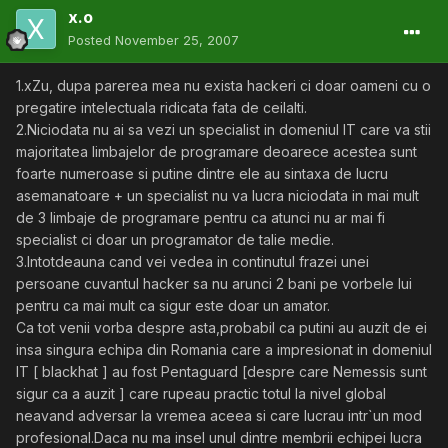
x.o
Posted
November 25, 2007
1.xZu, dupa parerea mea nu exista hackeri ci doar oameni cu o
pregatire intelectuala ridicata fata de ceilalti.
2.Niciodata nu ai sa vezi un specialist in domeniul IT care va stii
majoritatea limbajelor de programare deoarece acestea sunt
foarte numeroase si putine dintre ele au sintaxa de lucru
asemanatoare + un specialist nu va lucra niciodata in mai mult
de 3 limbaje de programare pentru ca atunci nu ar mai fi
specialist ci doar un programator de talie medie.
3.Intotdeauna cand vei vedea in continutul frazei unei
persoane cuvantul hacker sa nu arunci 2 bani pe vorbele lui
pentru ca mai mult ca sigur este doar un amator.
Ca tot venii vorba despre asta,probabil ca putini au auzit de ei
insa singura echipa din Romania care a impresionat in domeniul
IT [ blackhat ] au fost Pentaguard [despre care Nemessis sunt
sigur ca a auzit ] care rupeau practic totul la nivel global
neavand adversar la vremea aceea si care lucrau intr`un mod
profesional.Daca nu ma insel unul dintre membrii echipei lucra