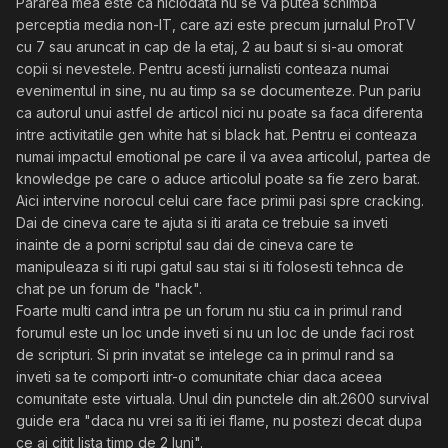
Pararea mea este ca niciodata nu se va putea schimba
perceptia media non-IT, care azi este precum jurnalul ProTV
cu 7 sau aruncat in cap de la etaj, 2 au baut si si-au omorat
copii si nevestele. Pentru acesti jurnalisti conteaza numai
evenimentul in sine, nu au timp sa se documenteze. Pun pariu
ca autorul unui astfel de articol nici nu poate sa faca diferenta
intre activitatile gen white hat si black hat. Pentru ei conteaza
numai impactul emotional pe care il va avea articolul, partea de
knowledge pe care o aduce articolul poate sa fie zero barat.
Aici intervine norocul celui care face primii pasi spre cracking.
Dai de cineva care te ajuta si iti arata ce trebuie sa inveti
inainte de a porni scriptul sau dai de cineva care te
manipuleaza si iti rupi gatul sau stai si iti folosesti tehnca de
chat pe un forum de "hack".
Foarte multi cand intra pe un forum nu stiu ca in primul rand
forumul este un loc unde inveti si nu un loc de unde faci rost
de scripturi. Si prin invatat se intelege ca in primul rand sa
inveti sa te comporti intr-o comunitate chiar daca aceea
comunitate este virtuala. Unul din punctele din alt.2600 survival
guide era "daca nu vrei sa iti iei flame, nu postezi decat dupa
ce ai citit lista timp de 2 luni".