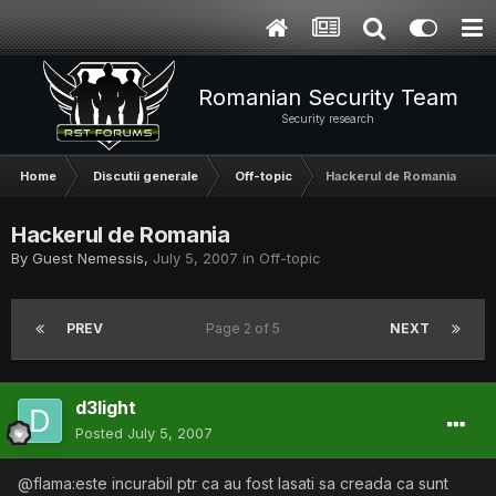
Romanian Security Team
Security research
Home
Discutii generale
Off-topic
Hackerul de Romania
Hackerul de Romania
By Guest Nemessis,
July 5, 2007
in
Off-topic
PREV
Page 2 of 5
NEXT
d3light
Posted
July 5, 2007
@flama:este incurabil ptr ca au fost lasati sa creada ca sunt