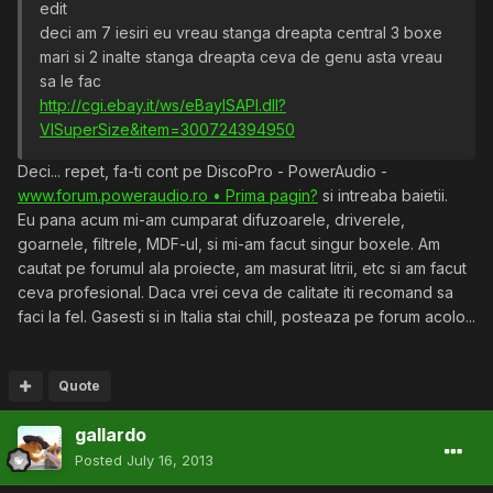
edit
deci am 7 iesiri eu vreau stanga dreapta central 3 boxe
mari si 2 inalte stanga dreapta ceva de genu asta vreau
sa le fac
http://cgi.ebay.it/ws/eBayISAPI.dll?
VISuperSize&item=300724394950
Deci... repet, fa-ti cont pe DiscoPro - PowerAudio -
www.forum.poweraudio.ro • Prima pagin?
si intreaba baietii.
Eu pana acum mi-am cumparat difuzoarele, driverele,
goarnele, filtrele, MDF-ul, si mi-am facut singur boxele. Am
cautat pe forumul ala proiecte, am masurat litrii, etc si am facut
ceva profesional. Daca vrei ceva de calitate iti recomand sa
faci la fel. Gasesti si in Italia stai chill, posteaza pe forum acolo...
Quote
gallardo
Posted
July 16, 2013