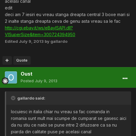
acelasi canal
edit
deci am 7 iesiri eu vreau stanga dreapta central 3 boxe mari si
2 inalte stanga dreapta ceva de genu asta vreau sa le fac
http://cgi.ebay.it/ws/eBayISAPI.dll?
VISuperSize&item=300724394950
Edited
July 9, 2013
by gallardo
Quote
Oust
Posted
July 9, 2013
gallardo said:
locuiesc in italia chiar nu vreau sa fac comanda in
romania sunt mult mai scumpe de cumparat se gasesc aici
da nu stiu ce naibi se pune intre 2 difuzoare ca sa nu
piarda din calitate puse pe acelasi canal