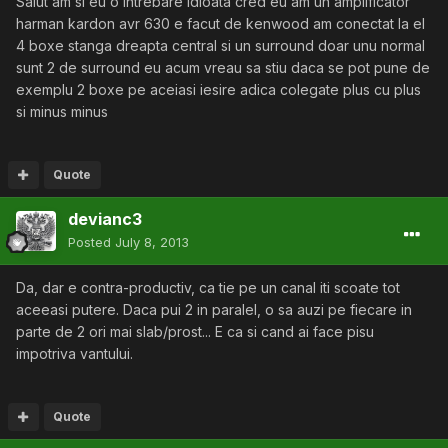
Salut am si eu o intrebare idioata cred eu am un amplificator
harman kardon avr 630 e facut de kenwood am conectat la el
4 boxe stanga dreapta central si un surround doar unu normal
sunt 2 de surround eu acum vreau sa stiu daca se pot pune de
exemplu 2 boxe pe aceiasi iesire adica colegate plus cu plus
si minus minus
Quote
devianc3
Posted
July 8, 2013
Da, dar e contra-productiv, ca tie pe un canal iti scoate tot
aceeasi putere. Daca pui 2 in paralel, o sa auzi pe fiecare in
parte de 2 ori mai slab/prost... E ca si cand ai face pisu
impotriva vantului.
Quote