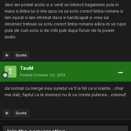
deci am postat acolo si a venit un imbecil bagameas pula in
masa si limba lui si mia spus ca sa scriu corect limba romana si
lam injurat si lam intrebat daca e handicapat si vrea sai
desenez trebuie sa scriu corect limba romana adica mi se rupe
pula de cum scriu si de critii pulii dupa forum de la power
audio
Quote
TeoM
Posted
October 23, 2013
da normal ca merge insa sunetul va fi la fel ca si inainte... chiar
mai slab, faptul ca le inseriezi nu iti va creste puterea... volumul!
Quote