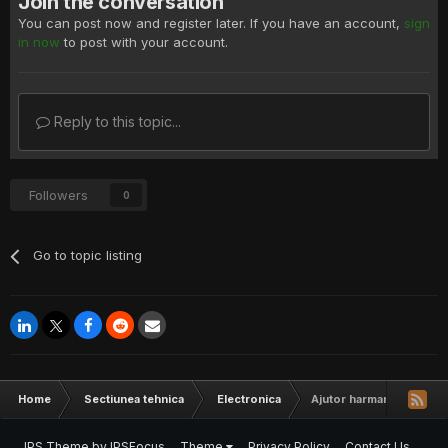
Join the conversation
You can post now and register later. If you have an account,
sign
in now
to post with your account.
Reply to this topic...
Followers
0
Go to topic listing
Home
Sectiunea tehnica
Electronica
Ajutor harman kardon si
IPS Theme
by
IPSFocus
Theme
Privacy Policy
Contact Us