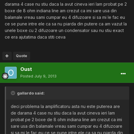
darama 4 case nu stiu daca la avut cineva ieri lam probat pe 2
boxe de 8 ohm indiana line am crezut ca imi sare usa din
balamale vreau sami cumpar eu 4 difuzoare si sa mi le fac eu
ce se pune intre ele ca sa nu piarda din putere ca am vazut la
unele boxe cu 2 difuzoare un condensator sau nu stiu exact
ce era ajutatima daca stiti ceva
Quote
Oust
Posted
July 9, 2013
gallardo said:
deci problema la amplificatoru asta nu este puterea are
de darama 4 case nu stiu daca la avut cineva ieri lam
probat pe 2 boxe de 8 ohm indiana line am crezut ca imi
sare usa din balamale vreau sami cumpar eu 4 difuzoare
si sa mi le fac eu ce se pune intre ele ca sa nu piarda din