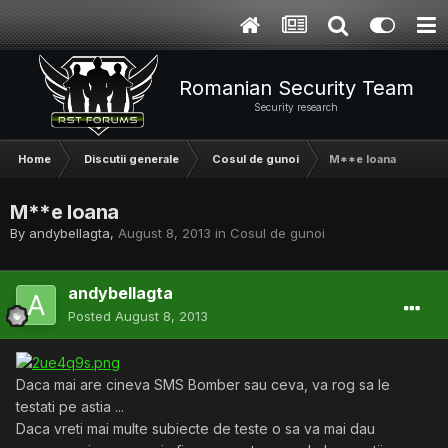
Romanian Security Team
Security research
Home
Discutii generale
Cosul de gunoi
M**e Ioana
M**e Ioana
By
andybellagta
,
August 8, 2013
in
Cosul de gunoi
andybellagta
Posted
August 8, 2013
Daca mai are cineva SMS Bomber sau ceva, va rog sa le
testati pe astia ...
Daca vreti mai multe subiecte de teste o sa va mai dau