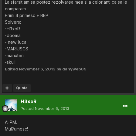
La sfarsit am sa postez rezolvarea mea si a celorlanti ca sa le
comparam.
Primi 4 primesc + REP
Solvers:
-H3xoR
-dooma
- new_luca
-MARIUSCS
-manxten
-skull
Edited
November 6, 2013
by danyweb09
Quote
H3xoR
Posted
November 6, 2013
Ai PM.
Mul?umesc!