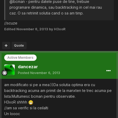
@bcman - pentru datele puse de tine, trebuie
programare dinamica, sau backtracking in cel mai rau
caz. O sa retrimit solutia cand o sa am timp.
//scuze
Edited
November 6, 2013
by H3xoR
Quote
Active Members
dancezar
Posted
November 6, 2013
am modificato si pe a mea:))Da solutia optima era cu
backtracking acuma am primit de la manxten te trec acuma pe
lista.Multumesc bcman pentru observatie.
H3xoR shhhh
//am sa verific si la ceilalti
Un loooc