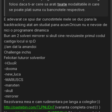
folosi daca ti-ar cere sa arati
toate
modalitatiile in care
se poate plati suma cu bancnotele respective.
E adevarat ce spui dar cunostintele mele se duc pana la
backtracking atat am studiat pana acum.Oricum nu e nevoie de
nici o programare dinamica
Bun am 2 solveri mirrorer si skull cine revizuieste primul codul
castiga locul si rp:D
//am dat la amandoi
Challenge inchis
Felicitari tuturor solverilor
-H3xoR
-dooma
-new_luca
-MARIUSCS
-manxten
-skull
-mirrorer
Rezolvarea mea e cam rudimentara pe langa a colegilor:))
http://pastebin.com/TLPNUDnT
(varianta completa cred:)) )