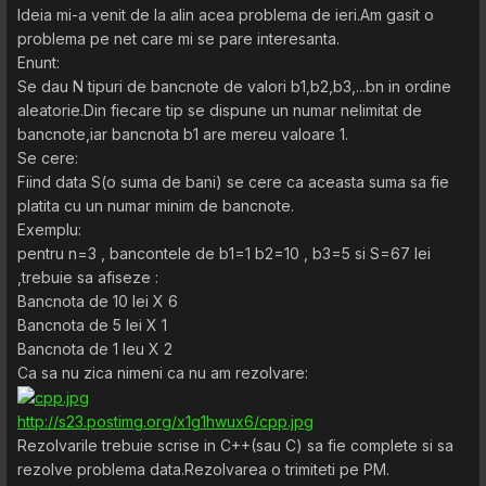
Ideia mi-a venit de la alin acea problema de ieri.Am gasit o
problema pe net care mi se pare interesanta.
Enunt:
Se dau N tipuri de bancnote de valori b1,b2,b3,...bn in ordine
aleatorie.Din fiecare tip se dispune un numar nelimitat de
bancnote,iar bancnota b1 are mereu valoare 1.
Se cere:
Fiind data S(o suma de bani) se cere ca aceasta suma sa fie
platita cu un numar minim de bancnote.
Exemplu:
pentru n=3 , bancontele de b1=1 b2=10 , b3=5 si S=67 lei
,trebuie sa afiseze :
Bancnota de 10 lei X 6
Bancnota de 5 lei X 1
Bancnota de 1 leu X 2
Ca sa nu zica nimeni ca nu am rezolvare:
http://s23.postimg.org/x1g1hwux6/cpp.jpg
Rezolvarile trebuie scrise in C++(sau C) sa fie complete si sa
rezolve problema data.Rezolvarea o trimiteti pe PM.