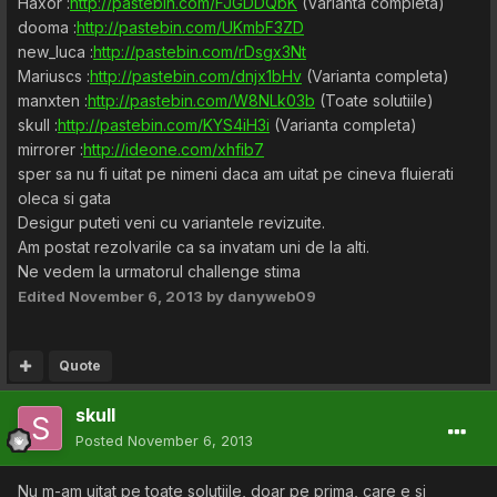
Haxor :
http://pastebin.com/FJGDDQbK
(Varianta completa)
dooma :
http://pastebin.com/UKmbF3ZD
new_luca :
http://pastebin.com/rDsgx3Nt
Mariuscs :
http://pastebin.com/dnjx1bHv
(Varianta completa)
manxten :
http://pastebin.com/W8NLk03b
(Toate solutiile)
skull :
http://pastebin.com/KYS4iH3i
(Varianta completa)
mirrorer :
http://ideone.com/xhfib7
sper sa nu fi uitat pe nimeni daca am uitat pe cineva fluierati
oleca si gata
Desigur puteti veni cu variantele revizuite.
Am postat rezolvarile ca sa invatam uni de la alti.
Ne vedem la urmatorul challenge stima
Edited
November 6, 2013
by danyweb09
Quote
skull
Posted
November 6, 2013
Nu m-am uitat pe toate solutiile, doar pe prima, care e si