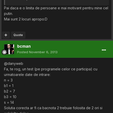
Pai daca e o limita de persoane e mai motivant pentru mine cel
putin.
Mai sunt 2 locuri apropo:D
Quote
bcman
Posted
November 6, 2013
@danyweb
Fa, te rog, un test (pe programele celor ce participa) cu
urmatoarele date de intrare:
n = 3
b1 = 1
b2 = 7
b3 = 10
s = 14
Solutia corecta ar fi ca bacnota 2 trebuie folosita de 2 ori si