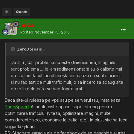
Quote
aelius
Posted
November 15, 2013
ZeroDoi said:
Da stiu , dar problema nu este dimensiunea, imaginile
sunt problema .... le-am redimensionat si au o calitate mai
prosta, am facut lucrul acesta din cauza ca sunt mai mici
si nu fac atat de mult trafic mult, o sa incerc sa adaug alte
poze la cele care se vad foarte urat ...
Daca site-ul ruleaza pe vps sau pe serverul tau, instaleaza
PageSpeed
. Ai acolo niste optiuni super strong pentru
optimizarea traficului (viteza, optimizare imagini, multe
considerente seo, economie la trafic, etc). In plus, stie sa faca
singur lazyload.
PS: Si scoate saracia aia de facebook de se deschide aiurea.