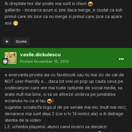
Ai dreptate tex dar poate mai sunt si chiori
gallardo - incearca acum si zimi daca merge, e ciudat ca esti
primul care imi zice ca nu merge si primul care zice ca apare
asa
Quote
vasile.dickulescu
Posted
November 15, 2013
e enervanta prostia aia cu facebook sau nu mai zic de cat de
NOT user-friendly e.... daca tot vrei un pop up cauta ceva pe
codecanyon care are mai toate optiunile de social media, sa
arate mult mai bine, si sa se afiseze undeva pe jumatatea
ecranului nu ca al tau
)
sugestie: scoate/fa logo.ul de pe seriale mai mic (mult mai mic),
deoarece mai sunt deja 2 (cw si tv 14 moloz ala) si iti distrage
atentia de la video
L.E. schimba playerul...atunci cand incerci sa derulezi