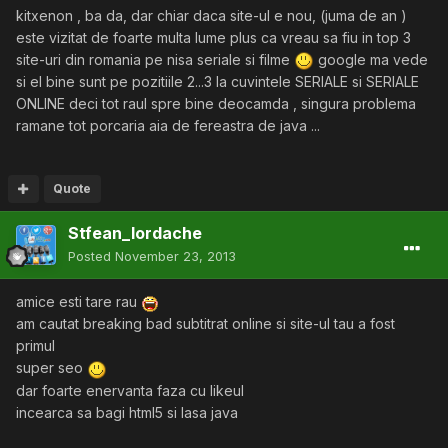
kitxenon , ba da, dar chiar daca site-ul e nou, (juma de an )
este vizitat de foarte multa lume plus ca vreau sa fiu in top 3
site-uri din romania pe nisa seriale si filme
google ma vede
si el bine sunt pe pozitiile 2...3 la cuvintele SERIALE si SERIALE
ONLINE deci tot raul spre bine deocamda , singura problema
ramane tot porcaria aia de fereastra de java ...
Quote
Stfean_Iordache
Posted
November 23, 2013
amice esti tare rau
am cautat breaking bad subtitrat online si site-ul tau a fost
primul
super seo
dar foarte enervanta faza cu likeul
incearca sa bagi html5 si lasa java