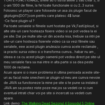
TOATE FUNCTIONALE, unele au o sursa altele 2 sau chiar 3, si
c-am 1300 de filme, la fel toate functionale si cu 2...3 surse.
Folosesc un player care foloseste un asa zis plugin facut de
gkplugins[DOT]com pentru care platesc 4$ lunar.
-Ce face plugin-ul ?
Pai toate serialele si filmele sunt hostate pe Vk,FastUploud, si
alte site-uri care hosteaza fisiere video si se pot vedea la ei
pe site. Dar pe multe site-uri din acesta nisa, trebuie sa intri pe
site-uri care hosteaza fisierele video ca sa vezi filmele sau
serialele, eee acest plugin anuleaza cumva acele reclamale ,
ia practic sursa video si o transforma cumva... habar nu am ,
ideea e ca cu acest plugin oamenii pot vedea direct pe site-ul
meu serialele fara sa mai intre in alta parte si sa dea peste
1000 de reclame.
Acum apare si o mare problema in ultima perioada aceste site-
uri au facut niste smecherii iar plugin-ul meu are cumva nevoie
de JAVA sa functioneze la mine pe site si te pune sa instalezi
JAVA am sa postez niste poze mai jos sa vedeti ce si cum
eventual intrati chiar voi pe site si incercati sa vedeti cum
apare.
Link demo:
The Walking Dead Sezonul 4 Episodul 5 Online