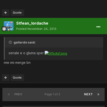
Quote
Stfean_Iordache
Posted
November 24, 2013
gallardo said:
seriale e o gluma sper
mie imi merge bn
Quote
PREV
Page 1 of 2
NEXT