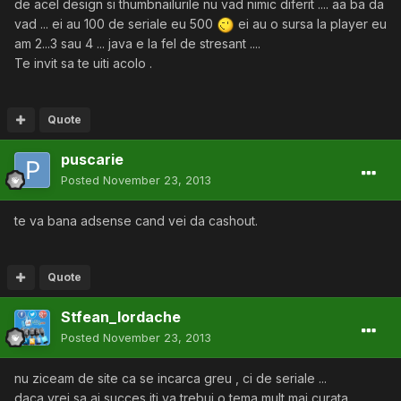
de acel design si thumbnailurile nu vad nimic diferit .... aa ba da
vad ... ei au 100 de seriale eu 500
ei au o sursa la player eu
am 2...3 sau 4 ... java e la fel de stresant ....
Te invit sa te uiti acolo .
Quote
puscarie
Posted
November 23, 2013
te va bana adsense cand vei da cashout.
Quote
Stfean_Iordache
Posted
November 23, 2013
nu ziceam de site ca se incarca greu , ci de seriale ...
daca vrei sa ai succes iti va trebui o tema mult mai curata