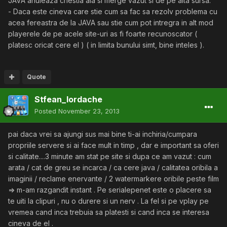
JAVA anuleaza chestia aia si merge vazut si de pe alta sursa.
- Daca este cineva care stie cum sa fac sa rezolv problema cu
acea fereastra de la JAVA sau stie cum pot intregra in alt mod
playerele de pe acele site-uri as fi foarte recunoscator (
platesc oricat cere el ) ( in limita bunului simt, bine inteles ).
Quote
Stfean_Iordache
Posted
November 23, 2013
pai daca vrei sa ajungi sus mai bine ti-ai inchiria/cumpara
propriile servere si ai face mult in timp , dar e important sa oferi
si calitate....3 minute am stat pe site si dupa ce am vazut : cum
arata / cat de greu se incarca / ca cere java / calitatea oribila a
imaginii / reclame enervante / 2 watermarkere oribile peste film
=> m-am razgandit instant . Pe serialepenet este o placere sa
te uiti la clipuri , nu o durere si un nerv . La fel si pe vplay pe
vremea cand inca trebuia sa platesti si cand inca se interesa
cineva de el .