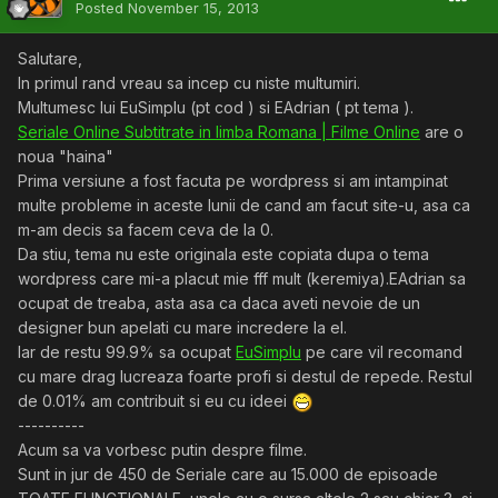
Posted
November 15, 2013
Salutare,
In primul rand vreau sa incep cu niste multumiri.
Multumesc lui EuSimplu (pt cod ) si EAdrian ( pt tema ).
Seriale Online Subtitrate in limba Romana | Filme Online
are o
noua "haina"
Prima versiune a fost facuta pe wordpress si am intampinat
multe probleme in aceste lunii de cand am facut site-u, asa ca
m-am decis sa facem ceva de la 0.
Da stiu, tema nu este originala este copiata dupa o tema
wordpress care mi-a placut mie fff mult (keremiya).EAdrian sa
ocupat de treaba, asta asa ca daca aveti nevoie de un
designer bun apelati cu mare incredere la el.
Iar de restu 99.9% sa ocupat
EuSimplu
pe care vil recomand
cu mare drag lucreaza foarte profi si destul de repede. Restul
de 0.01% am contribuit si eu cu ideei
----------
Acum sa va vorbesc putin despre filme.
Sunt in jur de 450 de Seriale care au 15.000 de episoade