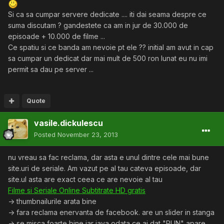
Si ca sa cumpar servere dedicate .... iti dai seama despre ce
suma discutam ? gandestete ca am in jur de 30.000 de
episoade + 10.000 de filme ...
Ce spatiu si ce banda am nevoie pt ele ?? initial am avut in cap
sa cumpar un dedicat dar mai mult de 500 ron lunat eu nu imi
permit sa dau pe server ...
Quote
vasile.dickulescu
Posted
November 23, 2013
nu vreau sa fac reclama, dar asta e unul dintre cele mai bune
site.uri de seriale. Am vazut pe al tau cateva episoade, dar
site.ul asta are exact ceea ce are nevoie al tau
Filme si Seriale Online Subtitrate HD gratis
-> thumbnailurile arata bine
-> fara reclama enervanta de facebook. are un slider in stanga
-> se misca foarte bine iar java odata ce ai dat "RUN" apare