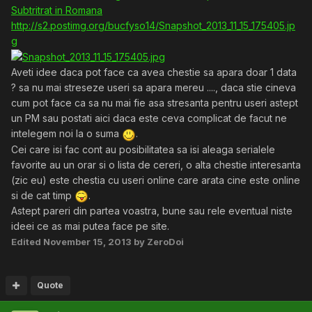
Subtritrat in Romana
http://s2.postimg.org/bucfyso14/Snapshot_2013_11_15_175405.jp
g
Aveti idee daca pot face ca avea chestie sa apara doar 1 data
? sa nu mai streseze useri sa apara mereu ...., daca stie cineva
cum pot face ca sa nu mai fie asa stresanta pentru useri astept
un PM sau postati aici daca este ceva complicat de facut ne
intelegem noi la o suma
.
Cei care isi fac cont au posibilitatea sa isi aleaga serialele
favorite au un orar si o lista de cereri, o alta chestie interesanta
(zic eu) este chestia cu useri online care arata cine este online
si de cat timp
.
Astept pareri din partea voastra, bune sau rele eventual niste
ideei ce as mai putea face pe site.
Edited
November 15, 2013
by ZeroDoi
Quote