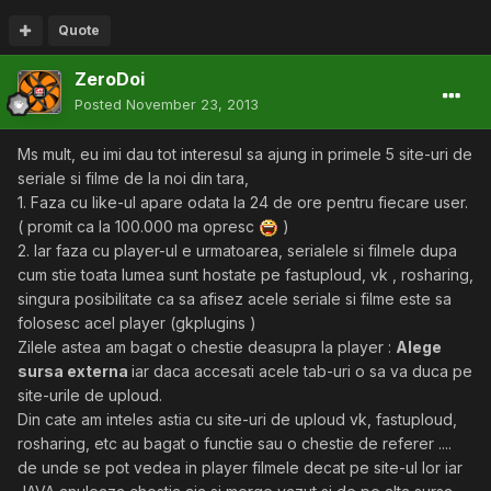
Quote
ZeroDoi
Posted
November 23, 2013
Ms mult, eu imi dau tot interesul sa ajung in primele 5 site-uri de
seriale si filme de la noi din tara,
1. Faza cu like-ul apare odata la 24 de ore pentru fiecare user.
( promit ca la 100.000 ma opresc
)
2. Iar faza cu player-ul e urmatoarea, serialele si filmele dupa
cum stie toata lumea sunt hostate pe fastuploud, vk , rosharing,
singura posibilitate ca sa afisez acele seriale si filme este sa
folosesc acel player (gkplugins )
Zilele astea am bagat o chestie deasupra la player :
Alege
sursa externa
iar daca accesati acele tab-uri o sa va duca pe
site-urile de uploud.
Din cate am inteles astia cu site-uri de uploud vk, fastuploud,
rosharing, etc au bagat o functie sau o chestie de referer ....
de unde se pot vedea in player filmele decat pe site-ul lor iar