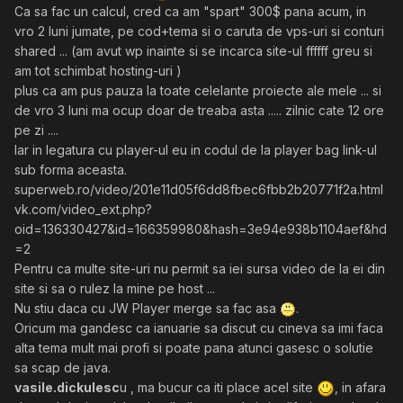
Ca sa fac un calcul, cred ca am "spart" 300$ pana acum, in
vro 2 luni jumate, pe cod+tema si o caruta de vps-uri si conturi
shared ... (am avut wp inainte si se incarca site-ul ffffff greu si
am tot schimbat hosting-uri )
plus ca am pus pauza la toate celelante proiecte ale mele ... si
de vro 3 luni ma ocup doar de treaba asta ..... zilnic cate 12 ore
pe zi ....
Iar in legatura cu player-ul eu in codul de la player bag link-ul
sub forma aceasta.
superweb.ro/video/201e11d05f6dd8fbec6fbb2b20771f2a.html
vk.com/video_ext.php?
oid=136330427&id=166359980&hash=3e94e938b1104aef&hd
=2
Pentru ca multe site-uri nu permit sa iei sursa video de la ei din
site si sa o rulez la mine pe host ...
Nu stiu daca cu JW Player merge sa fac asa
.
Oricum ma gandesc ca ianuarie sa discut cu cineva sa imi faca
alta tema mult mai profi si poate pana atunci gasesc o solutie
sa scap de java.
vasile.dickulesc
u , ma bucur ca iti place acel site
, in afara