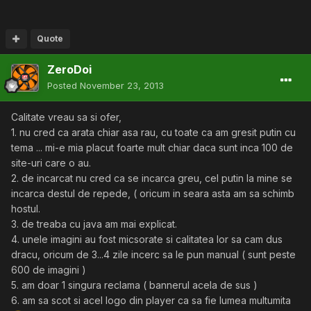
Quote
ZeroDoi
Posted
November 23, 2013
Calitate vreau sa si ofer,
1. nu cred ca arata chiar asa rau, cu toate ca am gresit putin cu
tema ... mi-e mia placut foarte mult chiar daca sunt inca 100 de
site-uri care o au.
2. de incarcat nu cred ca se incarca greu, cel putin la mine se
incarca destul de repede, ( oricum in seara asta am sa schimb
hostul.
3. de treaba cu java am mai explicat.
4. unele imagini au fost micsorate si calitatea lor sa cam dus
dracu, oricum de 3...4 zile incerc sa le pun manual ( sunt peste
600 de imagini )
5. am doar 1 singura reclama ( bannerul acela de sus )
6. am sa scot si acel logo din player ca sa fie lumea multumita