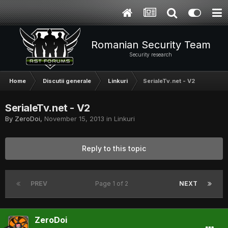
Romanian Security Team
Security research
Home
Discutii generale
Linkuri
SerialeTv.net - V2
SerialeTv.net - V2
By
ZeroDoi
,
November 15, 2013
in
Linkuri
Reply to this topic
PREV
Page 1 of 2
NEXT
ZeroDoi