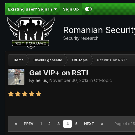
Existing user? Sign In
Sign Up
Romanian Securi
Security research
Home
Discutii generale
Off-topic
Get VIP+ on RST!
Get VIP+ on RST!
By
aelius
,
November 30, 2013
in
Off-topic
PREV
1
2
3
4
5
NEXT
Page 4 of 