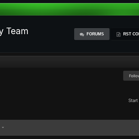
ty Team
FORUMS
RST CO
Foll
Start
5