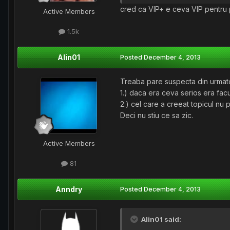
cred ca VIP+ e ceva VIP pentru p
Active Members
1.5k
Alin01
Posted
December 4, 2013
Treaba pare suspecta din urmato
1.) daca era ceva serios era facu
2.) cel care a creeat topicul nu
Deci nu stiu ce sa zic.
Active Members
81
Anndry
Posted
December 4, 2013
Alin01 said: