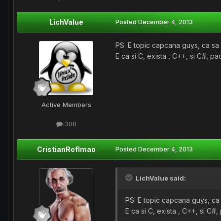
LichValue
Posted
December 4, 2013
PS: E topic capcana guys, ca sa a
E ca si C, exista , C++, si C#, pa
Active Members
308
CristianRoflmao
Posted
December 4, 2013
LichValue said:
PS: E topic capcana guys, ca s
E ca si C, exista , C++, si C#,