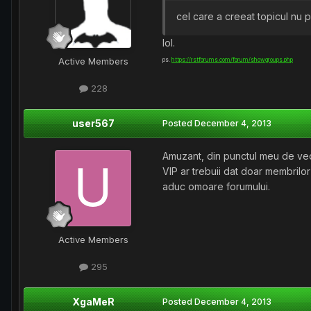
cel care a creeat topicul nu 
lol.
Active Members
ps.
https://rstforums.com/forum/showgroups.php
228
user567
Posted
December 4, 2013
Amuzant, din punctul meu de veder
VIP ar trebuii dat doar membrilor
aduc omoare forumului.
Active Members
295
XgaMeR
Posted
December 4, 2013