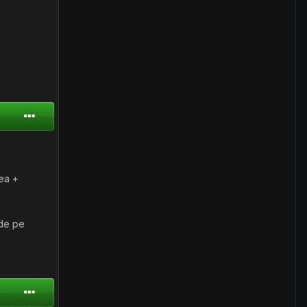
tea +
 de pe