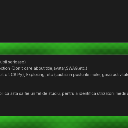
ubii serioase)
ection (Don't care about title,avatar,SWAG,etc.)
of: C# Py), Exploiting, etc (cautati in posturile mele, gasiti activita
 ca asta sa fie un fel de studiu, pentru a identifica utilizatorii medii