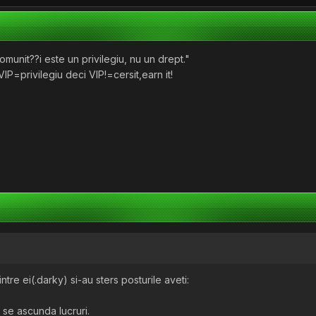
munit??i este un privilegiu, nu un drept."
P=privilegiu deci VIP!=cersit,earn it!
ntre ei(.darky) si-au sters posturile aveti:
i se ascunda lucruri.