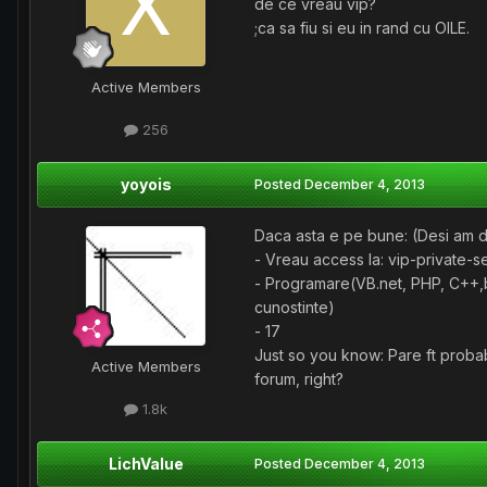
de ce vreau vip?
;ca sa fiu si eu in rand cu OILE.
Active Members
256
yoyois
Posted
December 4, 2013
Daca asta e pe bune: (Desi am d
- Vreau access la: vip-private-s
- Programare(VB.net, PHP, C++,bit 
cunostinte)
- 17
Just so you know: Pare ft probabil
Active Members
forum, right?
1.8k
LichValue
Posted
December 4, 2013