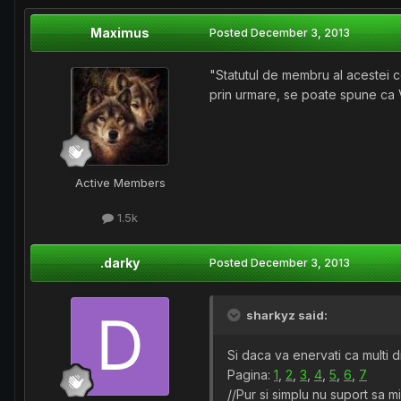
Maximus
Posted
December 3, 2013
"Statutul de membru al acestei co
prin urmare, se poate spune ca VI
Active Members
1.5k
.darky
Posted
December 3, 2013
sharkyz said:
Si daca va enervati ca multi di
Pagina:
1
,
2
,
3
,
4
,
5
,
6
,
7
//Pur si simplu nu suport sa m