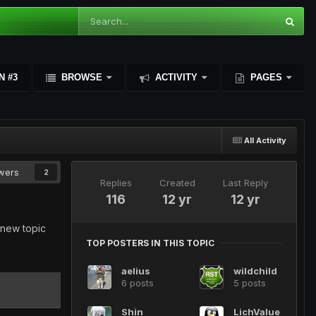
N #3
BROWSE
ACTIVITY
PAGES
All Activity
owers
2
Replies
Created
Last Reply
116
12 yr
12 yr
 new topic
TOP POSTERS IN THIS TOPIC
aelius
wildchild
6 posts
5 posts
Shin
LichValue