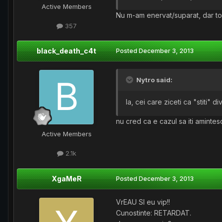
Active Members
Nu m-am enervat/suparat, dar topi
357
black_death_c4t
Posted
December 3, 2013
Nytro said:
Ia, cei care ziceti ca "stiti"
nu cred ca e cazul sa iti amintes
Active Members
2.1k
XgaMeR
Posted
December 3, 2013
VrEAU SI eu vip!!
Cunostinte: RETARDAT.