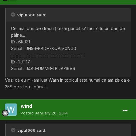
vipul666 said:
Cel mai bun pe dracu:) te-ai gândit s? faci ?i tu un ban de
pâine...
ID : 6KJ31
Serial : JH56-BBDH-XQA5-0NG0
========================
ID : 1UT17
Serial : J480-UMM6-LBDA-19V9
Vezi ca eu mi-am luat Warn in topicul asta numai ca am zis ca e
25$ pe site-ul oficial .
wind
Posted
January 20, 2014
vipul666 said: