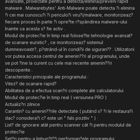
avansate, proiectate pentru a detecta/elimina/preveni rapid
malware . Malwarebytes' Anti-Malware poate detecta ?i elimina
?i cei mai cunoscu?i ?i periculo?i viru?i/malware, monitorizeaz?
fiecare proces în parte ?i opre?te r?spândirea malware-ului
înainte ca acesta s? fie activ .
Modul de protec?ie în timp real folose?te tehnologie avansat?
de scanare euristic? , ce monitorizeaz? sistemul
dumneavoastr?, p?strând-ul în condi?ii de siguran?? . Utilizatorii
vor putea accesa centrul de amenin??ri al programului, unde
se pot ?ine la curent cu cele mai recente amenin??ri
descoperite .
Caracteristici principale ale programului :
Vitez? de scanare rapid?
Abilitatea de a efectua scan?ri complete ale calculatorului
Modul de protec?ie în timp real ( versiunea PRO )
Actualiz?ri zilnice
Carantin? cu amenin??rile detectate ( putând s? ?i le restaura?i
dac? considera?i c? este un " fals pozitiv " )
List? de ignorare atât pentru scanner cât ?i pentru modulul de
protec?ie
Set?ri pentru a îmbun?t??i performan?ele programului