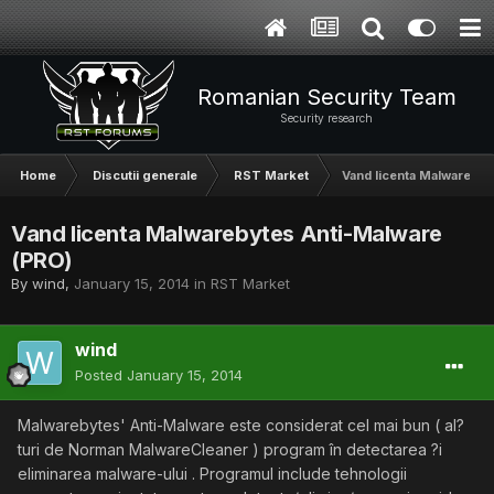
Romanian Security Team
Security research
Home
Discutii generale
RST Market
Vand licenta Malwarebyt
Vand licenta Malwarebytes Anti-Malware
(PRO)
By
wind
,
January 15, 2014
in
RST Market
wind
Posted
January 15, 2014
Malwarebytes' Anti-Malware este considerat cel mai bun ( al?
turi de Norman MalwareCleaner ) program în detectarea ?i
eliminarea malware-ului . Programul include tehnologii