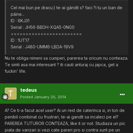
Cel mai bun pe dracu:) te-ai gândit s? faci ?i tu un ban de
pâine...
ID : 6KJ31
Serial : JH56-BBDH-XQA5-0NG0
========================
ID : 1UT17
Serial : J480-UMM6-LBDA-19V9
Nu te obliga nimeni sa cumperi, parerea ta oricum nu conteaza.
Te simti asa mai interesant ? iti cauti anturaj cu japca, get a
fuckin' life.
tedeus
Posted
January 20, 2014
A? Ce ti-a facut acel user? Ai un rest de caterinca si, in ton de
penibil combinat cu frustrari, te-ai gandit sa incaleci pe el?
PAREREA TUTUROR CONTEAZA, like it or not. Studiaza un pic
piata de vanzari si vezi cate pareri pro si contra sunt pe un