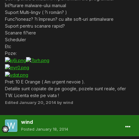
Înl?turare malware-ului manual
Suport Multi-lingv ( ?i român? )
Func?ioneaz? ?i împreun? cu alte soft-uri antimalware
Suport pentru scanare rapid?
Scanare fi?iere
Scheduler
Etc
Poze:
Pret: 10 E Orange ( Am urgent nevoie ).
Detalile sunt copiate de pe google, pozele sunt reale, ofer
TW. Licenta este pe viata !
Edited
January 20, 2014
by wind
wind
Posted
January 18, 2014