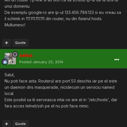
unui domeniu.
De exemplu google.ro are ip-ul 123.456.789.123 si eu vreau sa
il schimb in 111.111.111.111 din router, nu din fisierul hosts.
Multumesc!
Quote
aelius
Posted
January 25, 2014
Salut,
Nu poti face asta. Routerul are port 53 deschis iar pe el este
un daemon dns masquerade, nicidecum un serviciu named
local.
Este posibil sa iti serveasca intai ce are el in '/etc/hosts', dar
fara acces telnet/ssh pe el nu poti face nimic.
Quote