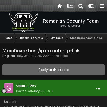
Romanian Security Team
Security research
Home
Discutii generale
Off-topic
Modificare host/ip in router
Modificare host/ip in router tp-link
By
gimmi_boy
,
January 25, 2014
in
Off-topic
Reply to this topic
gimmi_boy
Posted
January 25, 2014
Salutare!
Am un router Tp-link si as dori ca sa schimb ip-ul de la dns-ul