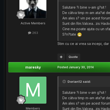
Salutare ?i bine v-am g?sit !
De câtva timp m-am ata?at de 
Am ales s? vin pe acest forum
Active Members
Sunt din Rm.Valcea.. zis Hacke
Cine ma poate ajuta cu un sfat
263
S?n?tate
Stim cu ce ai vrea sa incepi, dar 
Quote
maresky
Posted
January 30, 2014
Dorian12 said:
Salutare ?i bine v-am g?sit !
De câtva timp m-am ata?at de 
Am ales s? vin pe acest forum
Members
Sunt din Rm.Valcea.. zis Hacke