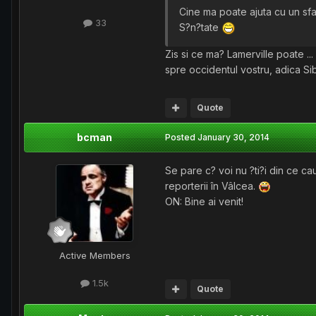
Cine ma poate ajuta cu un sfat
33
S?n?tate
Zis si ce ma? Lamerville poate .
spre occidentul vostru, adica Si
Quote
bcman
Posted
January 30, 2014
Se pare c? voi nu ?ti?i din ce ca
reporterii în Vâlcea.
ON: Bine ai venit!
Active Members
1.5k
Quote