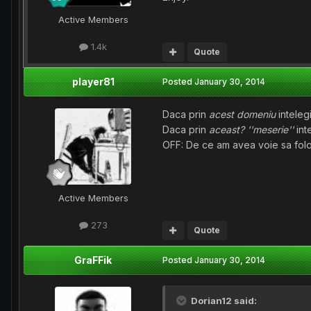
Active Members
1.4k
Quote
player81
Posted
January 30, 2014
Daca prin
acest domeniu
intelegi
Daca prin
aceast? ''meserie''
int
OFF: De ce am avea voie sa folo
Active Members
273
Quote
GraFFik
Posted
January 30, 2014
Dorian12 said: