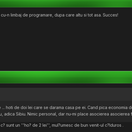
pe cu-n limbaj de programare, dupa care altu si tot asa. Succes!
e ... hoti de doi lei care se darama casa pe ei. Cand pica economia d
u, adica Sibiu. Nimic personal, dar nu-mi place asocierea asocierea 
c? sunt un ''ho? de 2 lei'', mul?umesc de bun venit-ul c?lduros .