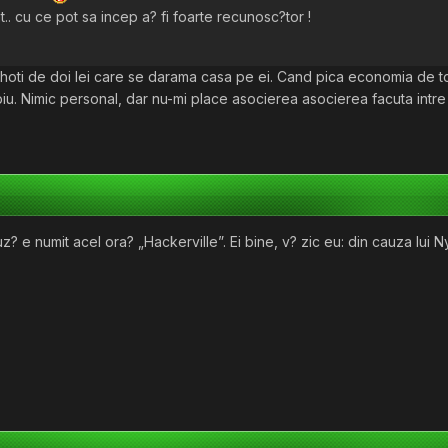
.. cu ce pot sa incep a? fi foarte recunosc?tor !
.. hoti de doi lei care se darama casa pe ei. Cand pica economia de t
biu. Nimic personal, dar nu-mi place asocierea asocierea facuta intr
uz? e numit acel ora? „Hackerville”. Ei bine, v? zic eu: din cauza lu