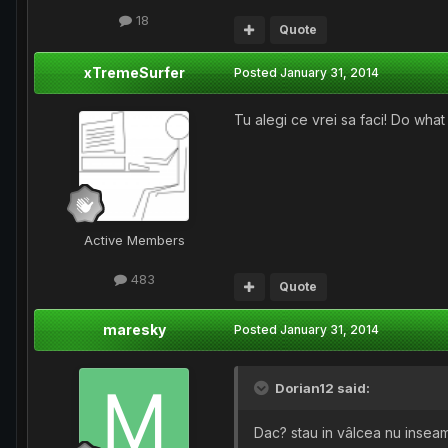
18
Quote
xTremeSurfer
Posted
January 31, 2014
Tu alegi ce vrei sa faci! Do wha
Active Members
483
Quote
maresky
Posted
January 31, 2014
Dorian12 said:
Dac? stau in vâlcea nu inseam