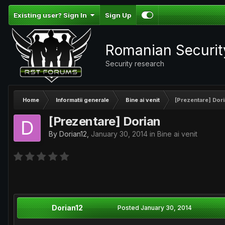
Existing user? Sign In
Sign Up
Romanian Securi
Security research
Home
Informatii generale
Bine ai venit
[Prezentare] Dor
[Prezentare] Dorian
By
Dorian12
,
January 30, 2014
in
Bine ai venit
Dorian12
Posted
January 30, 2014