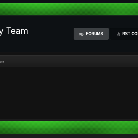
ty Team
FORUMS
RST CO
ian