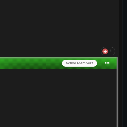
1
Active Members
.