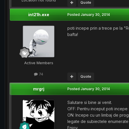
Location
not found
Quote
int21h.exe
Posted
January 30, 2014
poti incepe prin a trece pe la "
bafta!
Active Members
74
Quote
mrgrj
Posted
January 30, 2014
Salutare si bine ai venit.
OFF: Pentru inceput poti incepe
ON: Incepe cu un limbaj de progr
legate de subiectele enumerate 
Enjoy.