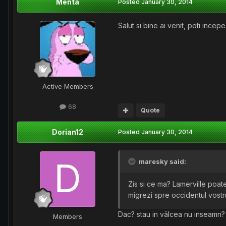
Menta
Posted
January 30, 2014
Salut si bine ai venit, poti ince
Active Members
68
Quote
Dorian12
Posted
January 30, 2014
maresky said:
Zis si ce ma? Lamerville poat
migrezi spre occidentul vostr
Dac? stau in vâlcea nu inseamn? 
Members