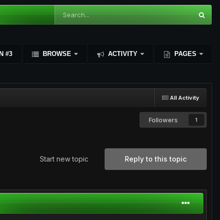
N #3
BROWSE
ACTIVITY
PAGES
All Activity
Followers
1
Start new topic
Reply to this topic