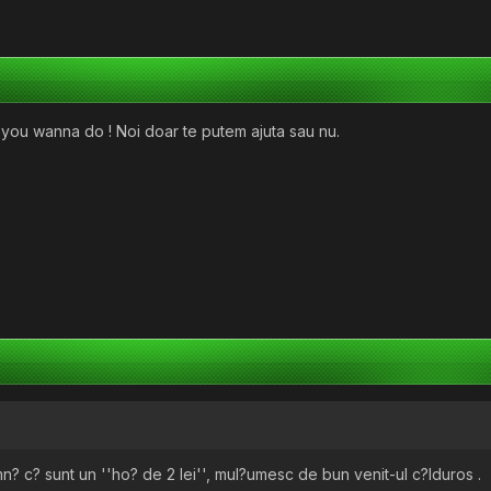
t you wanna do ! Noi doar te putem ajuta sau nu.
n? c? sunt un ''ho? de 2 lei'', mul?umesc de bun venit-ul c?lduros .