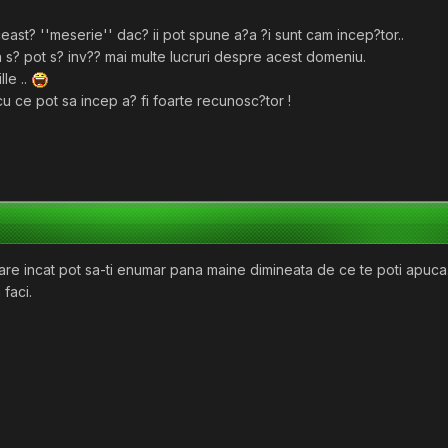
ast? ''meserie'' dac? ii pot spune a?a ?i sunt cam incep?tor..
 s? pot s? inv?? mai multe lucruri despre acest domeniu.
le ..
cu ce pot sa incep a? fi foarte recunosc?tor !
are incat pot sa-ti enumar pana maine dimineata de ce te poti apuca
 faci.