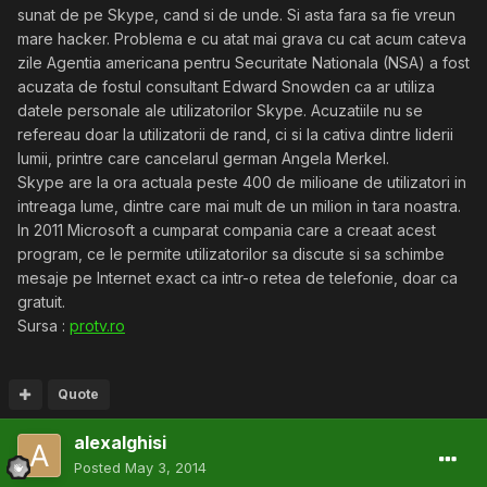
sunat de pe Skype, cand si de unde. Si asta fara sa fie vreun
mare hacker. Problema e cu atat mai grava cu cat acum cateva
zile Agentia americana pentru Securitate Nationala (NSA) a fost
acuzata de fostul consultant Edward Snowden ca ar utiliza
datele personale ale utilizatorilor Skype. Acuzatiile nu se
refereau doar la utilizatorii de rand, ci si la cativa dintre liderii
lumii, printre care cancelarul german Angela Merkel.
Skype are la ora actuala peste 400 de milioane de utilizatori in
intreaga lume, dintre care mai mult de un milion in tara noastra.
In 2011 Microsoft a cumparat compania care a creaat acest
program, ce le permite utilizatorilor sa discute si sa schimbe
mesaje pe Internet exact ca intr-o retea de telefonie, doar ca
gratuit.
Sursa :
protv.ro
Quote
alexalghisi
Posted
May 3, 2014