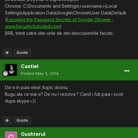
Chrome: C:\Documents and Settings\<username>\Local
Settings\Application Data\Google\Chrome\User Data\Default
(
Exposing the Password Secrets of Google Chrome -
www.SecurityXploded.com
)
BRB, trimit catre site-urile de stiri descoperirile facute.
Quote
Castiel
Posted
May 3, 2014
Da-o in pula mea! /topic doxnu;
Bugu ala ce mai e? De nu-l rezolva ? Cand i futi paia i scoti
dupa skype=)) .
Quote
Gushterul