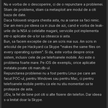
Nu e vorba de o descoperire, ci de o repunctare a problemei.
Stiam de problema, stiam ca metasploit are modul de a citi
baza de date.
Daca folosesti singura chestia asta, nu ai sanse sa faci nimic.
Dar am mers pe ideea ca in ziua de azi, cand e vorba de leak-
urile de la NSA si celelalte magarii, serviciile pot implementa
intr-o aplicatie de-a lor sa citeasca si asta.
Bun, sa facem exceptie de ce am scris mai sus. Am scris in
articolul de pe Hackyard ca Skype "makes the same files on
every operating system". Si da, este vorba despre orice
sistem, inclusiv cele de pe telefoanele mobile. Aici este o
problema foarte mare. Pe iOS de exemplu, orice aplicatie
instalata poate citi main.db-ul.
Repunctarea problemei nu a fost pentru Linux pe care am
facut POC-ul, pentru Windows sau pentru Mac, ci pentru
telefoanele mobile pentru ca ele nu stiu momentan sa te
protejeze de asta.
//Da, la fel de bine pot citi si alte fisiere din telefon. Dar ideea
s-a limitat doar la Skype.