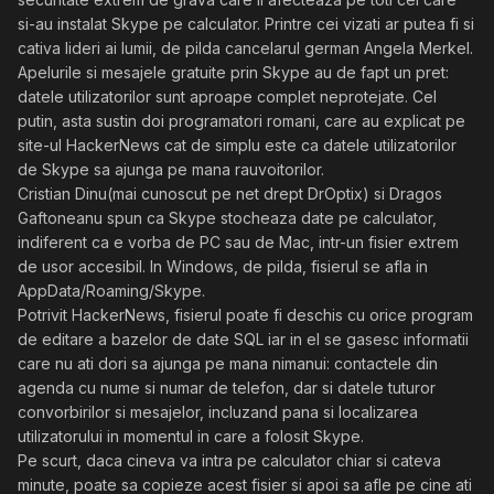
si-au instalat Skype pe calculator. Printre cei vizati ar putea fi si
cativa lideri ai lumii, de pilda cancelarul german Angela Merkel.
Apelurile si mesajele gratuite prin Skype au de fapt un pret:
datele utilizatorilor sunt aproape complet neprotejate. Cel
putin, asta sustin doi programatori romani, care au explicat pe
site-ul HackerNews cat de simplu este ca datele utilizatorilor
de Skype sa ajunga pe mana rauvoitorilor.
Cristian Dinu(mai cunoscut pe net drept DrOptix) si Dragos
Gaftoneanu spun ca Skype stocheaza date pe calculator,
indiferent ca e vorba de PC sau de Mac, intr-un fisier extrem
de usor accesibil. In Windows, de pilda, fisierul se afla in
AppData/Roaming/Skype.
Potrivit HackerNews, fisierul poate fi deschis cu orice program
de editare a bazelor de date SQL iar in el se gasesc informatii
care nu ati dori sa ajunga pe mana nimanui: contactele din
agenda cu nume si numar de telefon, dar si datele tuturor
convorbirilor si mesajelor, incluzand pana si localizarea
utilizatorului in momentul in care a folosit Skype.
Pe scurt, daca cineva va intra pe calculator chiar si cateva
minute, poate sa copieze acest fisier si apoi sa afle pe cine ati