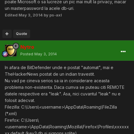
poate Microsoft o sa lucreze un pic mai mult la privacy, macar
un masterpassword la acele db-uri.
Edited
May 3, 2014
by ps-axl
Quote
Nytro
Posted
May 3, 2014
In afara de BitDefender unde e postat "automat", mai e
TheHackerNews postat de un indian travestit.
Nu vad pe cineva serios sa ia in considerare aceasta
problema non-existenta. Daca cumva se puteau citi REMOTE
datele respective era "leak". Asa, nici cuvantul "leak" nu e
folosit adecvat.
Filezilla: C:\Users\<username>\AppData\Roaming\FileZilla
(*.xml)
Firefox: C:\Users\
<username>\AppData\Roaming\Mozilla\Firefox\Profiles\xxxxxx
xx.default (key3.db si signons.sqlite)