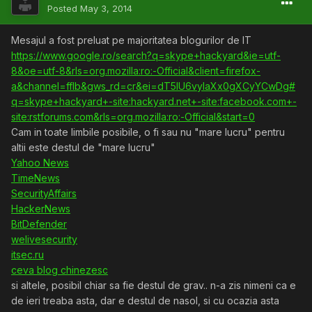
Posted
May 3, 2014
Mesajul a fost preluat pe majoritatea blogurilor de IT
https://www.google.ro/search?q=skype+hackyard&ie=utf-
8&oe=utf-8&rls=org.mozilla:ro:-Official&client=firefox-
a&channel=fflb&gws_rd=cr&ei=dT5lU6vyIaXx0gXCyYCwDg#
q=skype+hackyard+-site:hackyard.net+-site:facebook.com+-
site:rstforums.com&rls=org.mozilla:ro:-Official&start=0
Cam in toate limbile posibile, o fi sau nu "mare lucru" pentru
altii este destul de "mare lucru"
Yahoo News
TimeNews
SecurityAffairs
HackerNews
BitDefender
welivesecurity
itsec.ru
ceva blog chinezesc
si altele, posibil chiar sa fie destul de grav.. n-a zis nimeni ca e
de ieri treaba asta, dar e destul de nasol, si cu ocazia asta