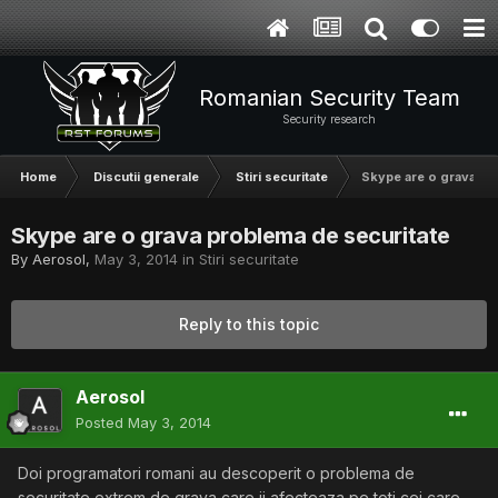
Romanian Security Team
Security research
Home
Discutii generale
Stiri securitate
Skype are o grava pr
Skype are o grava problema de securitate
By
Aerosol
,
May 3, 2014
in
Stiri securitate
Reply to this topic
Aerosol
Posted
May 3, 2014
Doi programatori romani au descoperit o problema de
securitate extrem de grava care ii afecteaza pe toti cei care