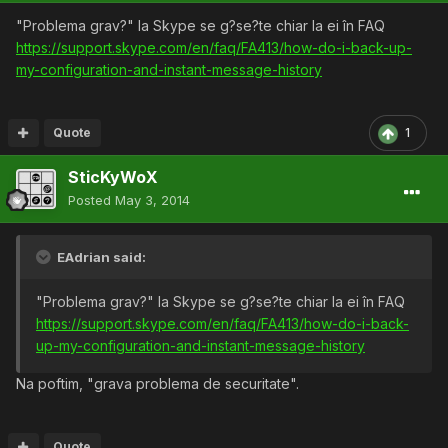
"Problema grav?" la Skype se g?se?te chiar la ei în FAQ
https://support.skype.com/en/faq/FA413/how-do-i-back-up-
my-configuration-and-instant-message-history
Quote
1
SticKyWoX
Posted
May 3, 2014
EAdrian said:
"Problema grav?" la Skype se g?se?te chiar la ei în FAQ
https://support.skype.com/en/faq/FA413/how-do-i-back-
up-my-configuration-and-instant-message-history
Na poftim, "grava problema de securitate".
Quote