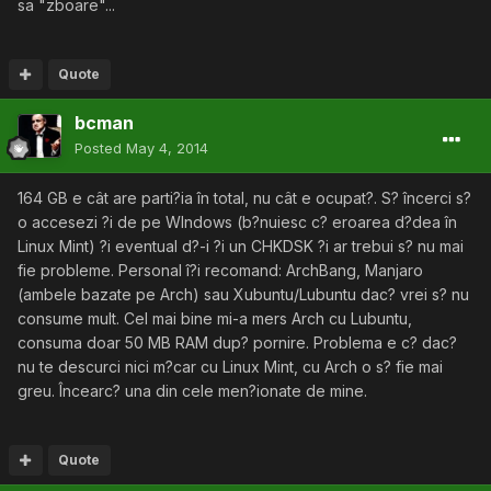
sa "zboare"...
Quote
bcman
Posted
May 4, 2014
164 GB e cât are parti?ia în total, nu cât e ocupat?. S? încerci s?
o accesezi ?i de pe WIndows (b?nuiesc c? eroarea d?dea în
Linux Mint) ?i eventual d?-i ?i un CHKDSK ?i ar trebui s? nu mai
fie probleme. Personal î?i recomand: ArchBang, Manjaro
(ambele bazate pe Arch) sau Xubuntu/Lubuntu dac? vrei s? nu
consume mult. Cel mai bine mi-a mers Arch cu Lubuntu,
consuma doar 50 MB RAM dup? pornire. Problema e c? dac?
nu te descurci nici m?car cu Linux Mint, cu Arch o s? fie mai
greu. Încearc? una din cele men?ionate de mine.
Quote