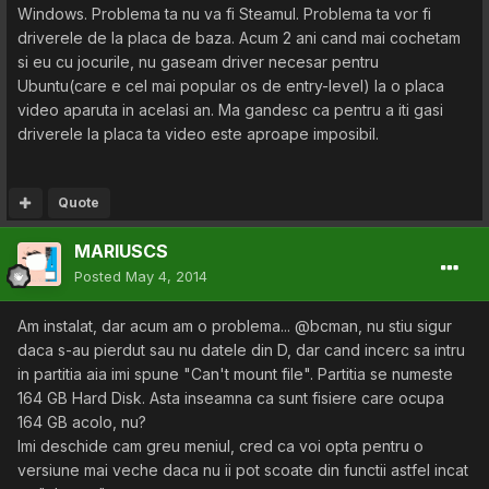
Windows. Problema ta nu va fi Steamul. Problema ta vor fi
driverele de la placa de baza. Acum 2 ani cand mai cochetam
si eu cu jocurile, nu gaseam driver necesar pentru
Ubuntu(care e cel mai popular os de entry-level) la o placa
video aparuta in acelasi an. Ma gandesc ca pentru a iti gasi
driverele la placa ta video este aproape imposibil.
Quote
MARIUSCS
Posted
May 4, 2014
Am instalat, dar acum am o problema... @bcman, nu stiu sigur
daca s-au pierdut sau nu datele din D, dar cand incerc sa intru
in partitia aia imi spune "Can't mount file". Partitia se numeste
164 GB Hard Disk. Asta inseamna ca sunt fisiere care ocupa
164 GB acolo, nu?
Imi deschide cam greu meniul, cred ca voi opta pentru o
versiune mai veche daca nu ii pot scoate din functii astfel incat