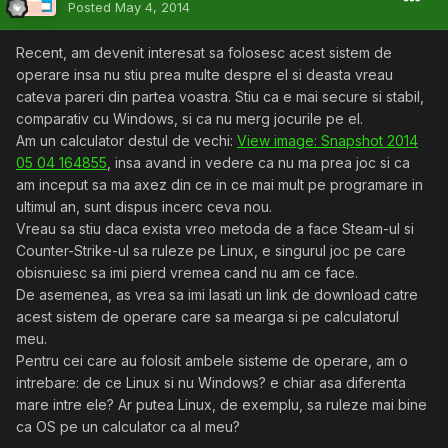
Posted
May 4, 2014
Recent, am devenit interesat sa folosesc acest sistem de
operare insa nu stiu prea multe despre el si deasta vreau
cateva pareri din partea voastra. Stiu ca e mai secure si stabil,
comparativ cu Windows, si ca nu merg jocurile pe el.
Am un calculator destul de vechi:
View image: Snapshot 2014
05 04 164855
, insa avand in vedere ca nu ma prea joc si ca
am inceput sa ma axez din ce in ce mai mult pe programare in
ultimul an, sunt dispus incerc ceva nou.
Vreau sa stiu daca exista vreo metoda de a face Steam-ul si
Counter-Strike-ul sa ruleze pe Linux, e singurul joc pe care
obisnuiesc sa imi pierd vremea cand nu am ce face.
De asemenea, as vrea sa imi lasati un link de download catre
acest sistem de operare care sa mearga si pe calculatorul
meu.
Pentru cei care au folosit ambele sisteme de operare, am o
intrebare: de ce Linux si nu Windows? e chiar asa diferenta
mare intre ele? Ar putea Linux, de exemplu, sa ruleze mai bine
ca OS pe un calculator ca al meu?