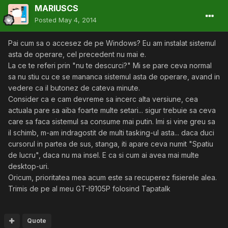
MARIUSCS
Posted
May 4, 2014
Pai cum sa o accesez de pe Windows? Eu am instalat sistemul
asta de operare, cel precedent nu mai e.
La ce te referi prin "nu te descurci?" Mi se pare ceva normal
sa nu stiu cu ce se mananca sistemul asta de operare, avand in
vedere ca il butonez de cateva minute.
Consider ca e cam devreme sa incerc alta versiune, cea
actuala pare sa aiba foarte multe setari... sigur trebuie sa ceva
care sa faca sistemul sa consume mai putin. Imi si vine greu sa
il schimb, m-am indragostit de multi tasking-ul asta... daca duci
cursorul in partea de sus, stanga, iti apare ceva numit "Spatiu
de lucru", daca nu ma insel. E ca si cum ai avea mai multe
desktop-uri.
Oricum, prioritatea mea acum este sa recuperez fisierele alea.
Trimis de pe al meu GT-I9105P folosind Tapatalk
Quote