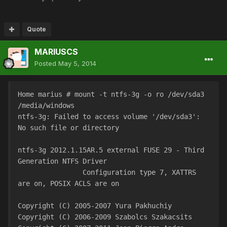
Quote
MARIUSCS
Posted
May 5, 2014
Home marius # mount -t ntfs-3g -o ro /dev/sda3 
/media/windows
ntfs-3g: Failed to access volume '/dev/sda3': 
No such file or directory
ntfs-3g 2012.1.15AR.5 external FUSE 29 - Third 
Generation NTFS Driver
		Configuration type 7, XATTRS 
are on, POSIX ACLS are on
Copyright (C) 2005-2007 Yura Pakhuchiy
Copyright (C) 2006-2009 Szabolcs Szakacsits