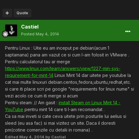
Quote
Castiel
Posted
May 4, 2014
Pentru Linux : Uite eu am inceput pe debian(acum 1
saptamana) pana am vazut ce si cum l-am folosit in VMware .
Pentru calculatorul tau ar merge
https://www.linux.com/learn/answers/view/1227-min-sys-
requirement-for-mint-14
Linux Mint 14 dar uitete pe youtube la
cat mai multe linuxuri debian.centos,fedora,ubuntu,redhat,etc.
si care iti place scri pe google "requirements for linux nume" si
vezi acolo ce cum iti merge si acum
Pentru steam: // Am gasit :
install Steam on Linux Mint 14 -
YouTube
pentru mint 14 care ti l-am recomandat .
Ca sa mai inveti si cate ceva uitete prin posturile lui aelius si
sleed (eu asa fac) si mai vizitez un site. Daca il doresti
pm(cotine comenzile cu detalii in romana) .
Edited
May 4, 2014
by Castiel