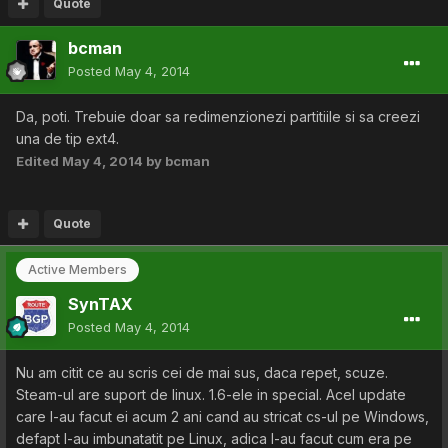
Quote
bcman
Posted
May 4, 2014
Da, poti. Trebuie doar sa redimenzionezi partitiile si sa creezi
una de tip ext4.
Edited
May 4, 2014
by bcman
Quote
Active Members
SynTAX
Posted
May 4, 2014
Nu am citit ce au scris cei de mai sus, daca repet, scuze.
Steam-ul are suport de linux. 1.6-ele in special. Acel update
care l-au facut ei acum 2 ani cand au stricat cs-ul pe Windows,
defapt l-au imbunatatit pe Linux, adica l-au facut cum era pe