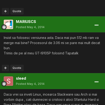
Quote
MARIUSCS
Posted
May 4, 2014
Insist sa folosesc versiunea asta. Daca mai pun 512 mb ram va
merge mai bine? Procesorul de 3.06 mi se pare mai mult decat
bun.
Trimis de pe al meu GT-I9105P folosind Tapatalk
Quote
sleed
Posted
May 4, 2014
Daca vrei sa inveti Linux, incearca Slackware sau Arch si mai
vorbim dupa , cati dumnezei si cristosi ii aloci Sfantului Hard si
Prea Sfintitei placi de baza. Daca vrei ceva si mai si, incearca