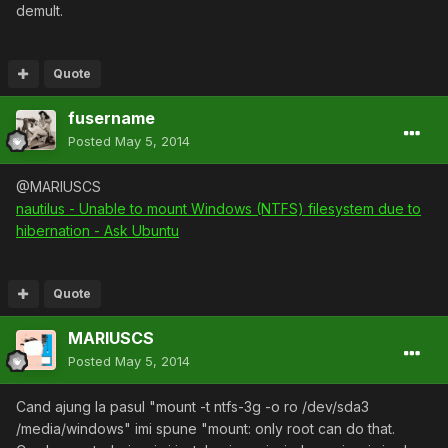
demult.
Quote
fusername
Posted
May 5, 2014
@MARIUSCS
nautilus - Unable to mount Windows (NTFS) filesystem due to
hibernation - Ask Ubuntu
Quote
MARIUSCS
Posted
May 5, 2014
Cand ajung la pasul "mount -t ntfs-3g -o ro /dev/sda3
/media/windows" imi spune "mount: only root can do that.