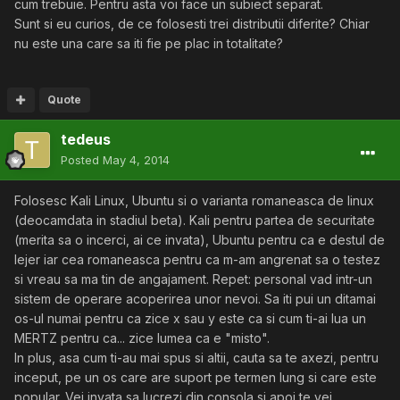
cum trebuie. Pentru asta voi face un subiect separat.
Sunt si eu curios, de ce folosesti trei distributii diferite? Chiar
nu este una care sa iti fie pe plac in totalitate?
Quote
tedeus
Posted
May 4, 2014
Folosesc Kali Linux, Ubuntu si o varianta romaneasca de linux
(deocamdata in stadiul beta). Kali pentru partea de securitate
(merita sa o incerci, ai ce invata), Ubuntu pentru ca e destul de
lejer iar cea romaneasca pentru ca m-am angrenat sa o testez
si vreau sa ma tin de angajament. Repet: personal vad intr-un
sistem de operare acoperirea unor nevoi. Sa iti pui un ditamai
os-ul numai pentru ca zice x sau y este ca si cum ti-ai lua un
MERTZ pentru ca... zice lumea ca e "misto".
In plus, asa cum ti-au mai spus si altii, cauta sa te axezi, pentru
inceput, pe un os care are suport pe termen lung si care este
popular. Vei invata sa lucrezi din consola si apoi te vei