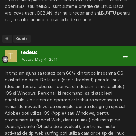
openBSD , sau netBSD, sunt sisteme diferite de Linux. Daca
vrei ceva usor , DEBIAN, dar nu iti recomand shitBUNTU pentru
ca , o sa iti manance o gramada de resurse.
Quote
tedeus
Posted
May 4, 2014
In timp am ajuns sa testez cam 60% din tot ce inseamna OS
existent pe piata. De la unix (bsd si freebsd) pana la linux
(debian, fedora, ubuntu - derivat din debian, si multe altele),
IOS si Windows. Personal, iti recomand, sa iti stabilesti
prioritatile. Un sistem de operare ar trebui sa serveasca un
numar de nevoi. Iti voi da exemple: pentru design (in special
Adobe) poti utiliza IOS (Apple) sau Windows, pentru
programare (in special Web, dar nu numai) poti merge pe
Debian/Ubuntu (Qt este deja evoluat), pentru mai multe
activitati de tip web surfing poti utiliza cam orice tip de linux