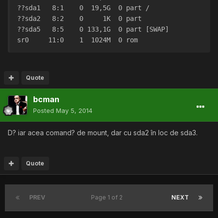
??sda1   8:1    0  19,5G  0 part /
??sda2   8:2    0     1K  0 part 
??sda5   8:5    0 133,1G  0 part [SWAP]
sr0     11:0    1  1024M  0 rom  
Quote
bcman
Posted
May 5, 2014
D? iar acea comand? de mount, dar cu sda2 în loc de sda3.
Quote
PREV
Page 1 of 2
NEXT