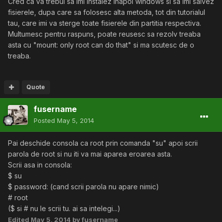
Cred ca va trebui sa imi instalez inapoi windows si sa imi salvez
fisierele, dupa care sa folosesc alta metoda, tot din tutorialul
tau, care imi va sterge toate fisierele din partitia respectiva.
Multumesc pentru raspuns, poate reusesc sa rezolv treaba
asta cu "mount: only root can do that" si ma scutesc de o
treaba.
Quote
fusername
Posted
May 5, 2014
Pai deschide consola ca root prin comanda "su" apoi scrii
parola de root si nu iti va mai aparea eroarea asta.
Scrii asa in consola:
$ su
$ password: (cand scrii parola nu apare nimic)
# root
($ si # nu le scrii tu. ai sa intelegi...)
Edited
May 5, 2014
by fusername