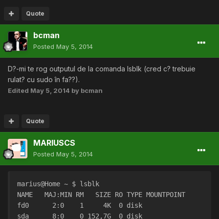
Quote
bcman
Posted
May 5, 2014
D?-mi te rog outputul de la comanda lsblk (cred c? trebuie
rulat? cu sudo în fa??).
Edited
May 5, 2014
by bcman
Quote
MARIUSCS
Posted
May 5, 2014
marius@Home ~ $ lsblk
NAME   MAJ:MIN RM   SIZE RO TYPE MOUNTPOINT
fd0      2:0    1     4K  0 disk 
sda      8:0    0 152,7G  0 disk 