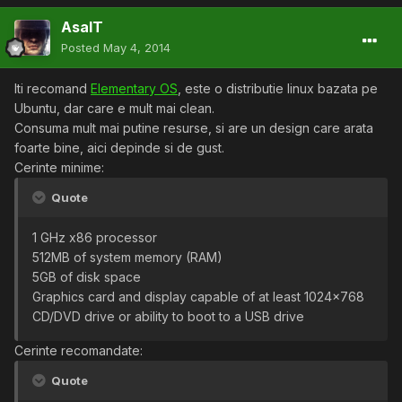
AsalT
Posted
May 4, 2014
Iti recomand
Elementary OS
, este o distributie linux bazata pe
Ubuntu, dar care e mult mai clean.
Consuma mult mai putine resurse, si are un design care arata
foarte bine, aici depinde si de gust.
Cerinte minime:
Quote
1 GHz x86 processor
512MB of system memory (RAM)
5GB of disk space
Graphics card and display capable of at least 1024x768
CD/DVD drive or ability to boot to a USB drive
Cerinte recomandate:
Quote