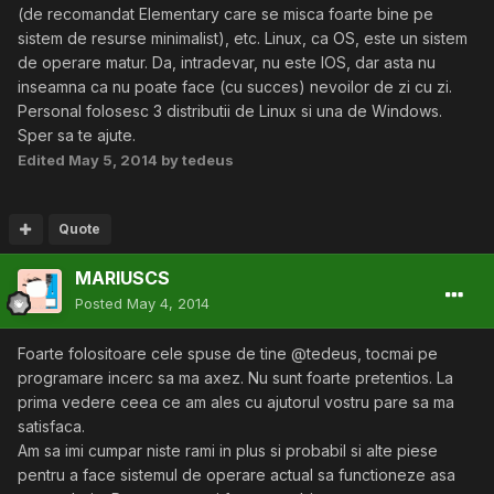
(de recomandat Elementary care se misca foarte bine pe
sistem de resurse minimalist), etc. Linux, ca OS, este un sistem
de operare matur. Da, intradevar, nu este IOS, dar asta nu
inseamna ca nu poate face (cu succes) nevoilor de zi cu zi.
Personal folosesc 3 distributii de Linux si una de Windows.
Sper sa te ajute.
Edited
May 5, 2014
by tedeus
Quote
MARIUSCS
Posted
May 4, 2014
Foarte folositoare cele spuse de tine @tedeus, tocmai pe
programare incerc sa ma axez. Nu sunt foarte pretentios. La
prima vedere ceea ce am ales cu ajutorul vostru pare sa ma
satisfaca.
Am sa imi cumpar niste rami in plus si probabil si alte piese
pentru a face sistemul de operare actual sa functioneze asa