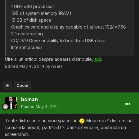
1 GHz x86 processor
1GB of system memory (RAM)
15 GB of disk space
Graphics card and display capable of at least 1024x768
3D compositing
CD/DVD Drive or ability to boot to a USB drive
Internet access
Uite si un articol despre aceasta distributie,
aici
.
Edited
May 4, 2014
by AsalT
Quote
bcman
Posted
May 4, 2014
Toate distro-urile au workspace-uri
Mounteaz? din terminal
(comanda mount) parti?ia D ?i dac? d? eroare, posteaza un
screenshot.