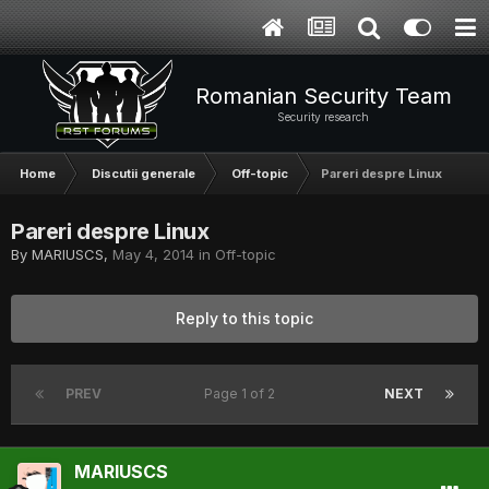
Romanian Security Team
Security research
Home
Discutii generale
Off-topic
Pareri despre Linux
Pareri despre Linux
By
MARIUSCS
,
May 4, 2014
in
Off-topic
Reply to this topic
PREV
Page 1 of 2
NEXT
MARIUSCS