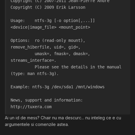
Copyright (C) 2007-2011 Jean-Pierre Andre
Copyright (C) 2009 Erik Larsson
Usage:    ntfs-3g [-o option[,...]] 
<device|image_file> <mount_point>
Options:  ro (read-only mount), 
remove_hiberfile, uid=, gid=,
          umask=, fmask=, dmask=, 
streams_interface=.
          Please see the details in the manual 
(type: man ntfs-3g).
Example: ntfs-3g /dev/sda1 /mnt/windows
News, support and information:  
http://tuxera.com
Ai un id de mess? Chair nu ma descurc... nu inteleg ce e cu
argumentele si comenzile astea.