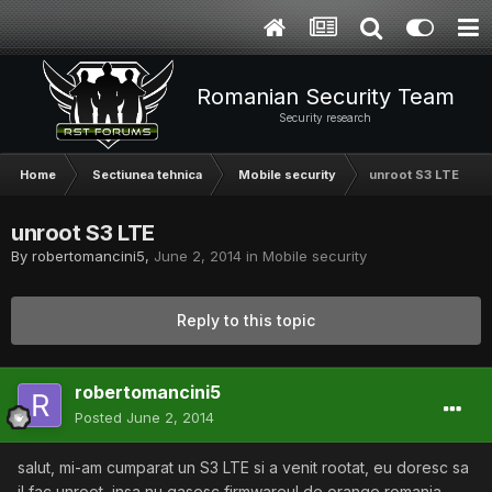
Romanian Security Team
Security research
Home
Sectiunea tehnica
Mobile security
unroot S3 LTE
unroot S3 LTE
By
robertomancini5
,
June 2, 2014
in
Mobile security
Reply to this topic
robertomancini5
Posted
June 2, 2014
salut, mi-am cumparat un S3 LTE si a venit rootat, eu doresc sa
il fac unroot, insa nu gasesc firmwareul de orange romania