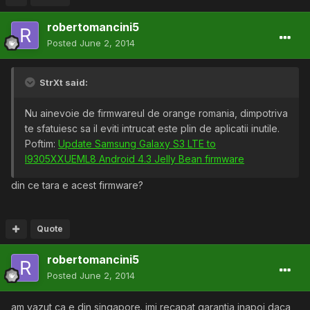
robertomancini5
Posted
June 2, 2014
StrXt said:
Nu ainevoie de firmwareul de orange romania, dimpotriva
te sfatuiesc sa il eviti intrucat este plin de aplicatii inutile.
Poftim:
Update Samsung Galaxy S3 LTE to
I9305XXUEML8 Android 4.3 Jelly Bean firmware
din ce tara e acest firmware?
Quote
robertomancini5
Posted
June 2, 2014
am vazut ca e din singapore. imi recapat garantia inapoi daca