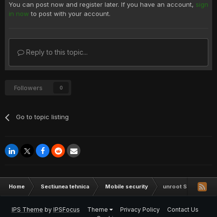
You can post now and register later. If you have an account,
sign
in now
to post with your account.
Reply to this topic...
Followers
0
Go to topic listing
Home
Sectiunea tehnica
Mobile security
unroot S3 LTE
IPS Theme
by
IPSFocus
Theme
Privacy Policy
Contact Us