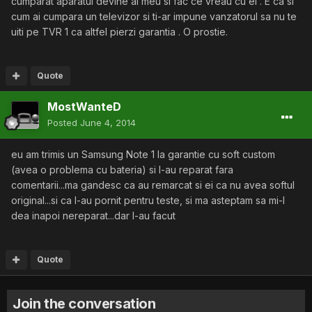
cumparat aparatul devine al meu si fac ce vreau cu el . E ca si
cum ai cumpara un televizor si ti-ar impune vanzatorul sa nu te
uiti pe TVR 1 ca altfel pierzi garantia . O prostie.
Quote
MostWanteD
Posted
June 4, 2014
eu am trimis un Samsung Note 1 la garantie cu soft custom
(avea o problema cu bateria) si l-au reparat fara
comentarii...ma gandesc ca au remarcat si ei ca nu avea softul
original...si ca l-au pornit pentru teste, si ma asteptam sa mi-l
dea inapoi nereparat...dar l-au facut
Quote
Join the conversation