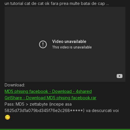
un tutorial cat de cat ok fara prea multe batai de cap ...
Download:
MD5 phising facebook - Download - 4shared
GirlShare - Download MD5 phising facebook.rar
Pass: MD5 > zettabyte (incepe asa
5825d73d1a079bd345f76e2c268*****) va descurcati voi