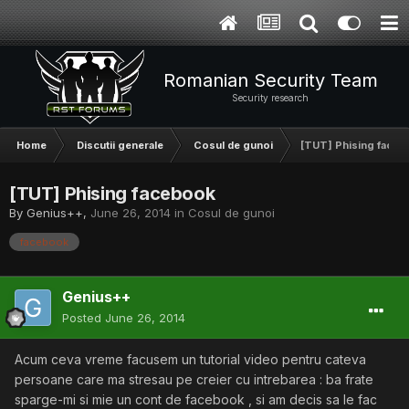
Romanian Security Team
Security research
Home
Discutii generale
Cosul de gunoi
[TUT] Phising face
[TUT] Phising facebook
By
Genius++
,
June 26, 2014
in
Cosul de gunoi
facebook
Genius++
Posted
June 26, 2014
Acum ceva vreme facusem un tutorial video pentru cateva
persoane care ma stresau pe creier cu intrebarea : ba frate
sparge-mi si mie un cont de facebook , si am decis sa le fac