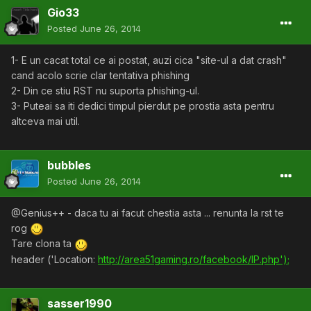
Gio33
Posted
June 26, 2014
1- E un cacat total ce ai postat, auzi cica "site-ul a dat crash"
cand acolo scrie clar tentativa phishing
2- Din ce stiu RST nu suporta phishing-ul.
3- Puteai sa iti dedici timpul pierdut pe prostia asta pentru
altceva mai util.
bubbles
Posted
June 26, 2014
@Genius++ - daca tu ai facut chestia asta ... renunta la rst te
rog
Tare clona ta
header ('Location:
http://area51gaming.ro/facebook/IP.php');
sasser1990