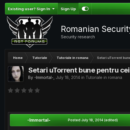
Existing user? Sign In
Sign Up
Romanian Securi
Security research
Home
Tutoriale
Tutoriale in romana
Setari uTorrent bun
Setari uTorrent bune pentru ce
By
-Immortal-
,
July 18, 2014
in
Tutoriale in romana
-Immortal-
Posted
July 18, 2014
(edited)