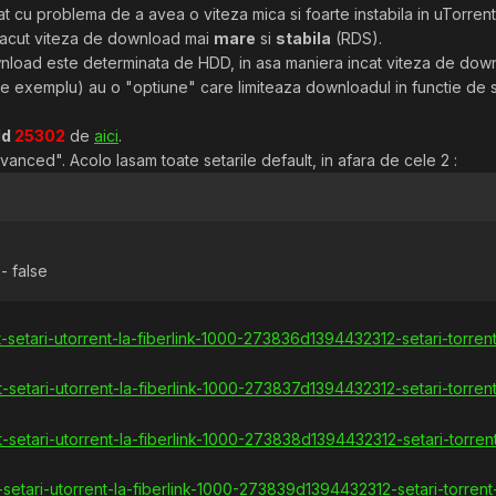
 cu problema de a avea o viteza mica si foarte instabila in uTorrent
 facut viteza de download mai
mare
si
stabila
(RDS).
ownload este determinata de HDD, in asa maniera incat viteza de do
e exemplu) au o "optiune" care limiteaza downloadul in functie de st
ld
25302
de
aici
.
dvanced". Acolo lasam toate setarile default, in afara de cele 2 :
- false