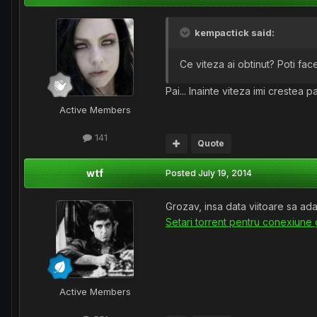
kempactick said:
Ce viteza ai obtinut? Poti fac
Pai... Inainte viteza imi creste
Active Members
141
Quote
wtf
Posted
July 19, 2014
Grozav, insa data viitoare sa ada
Setari torrent pentru conexiune 
Active Members