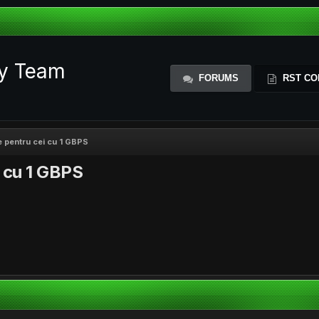
ty Team
FORUMS
RST CO
e pentru cei cu 1 GBPS
i cu 1 GBPS