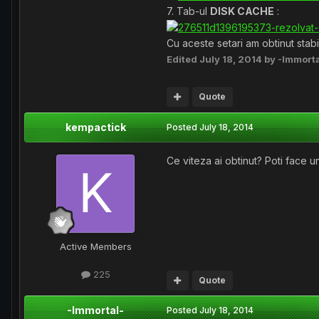
7. Tab-ul
DISK CACHE
:
Cu aceste setari am obtinut stabil
Edited
July 18, 2014
by -Immorta
Quote
kempactick
Posted
July 18, 2014
Ce viteza ai obtinut? Poti face u
Active Members
225
Quote
-Immortal-
Posted
July 18, 2014