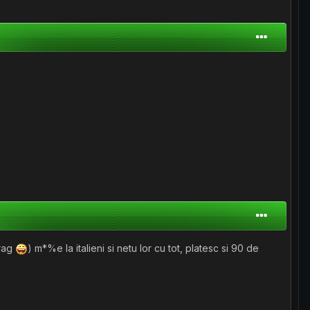
trag
) m*%e la italieni si netu lor cu tot, platesc si 90 de