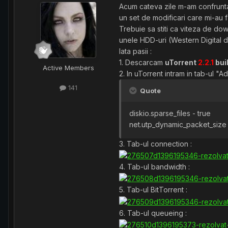
Acum cateva zile m-am confruntat
un set de modificari care mi-au
Trebuie sa stiti ca viteza de d
unele HDD-uri (Western Digital d
Iata pasii :
1. Descarcam
uTorrent
2.2.1
bui
Active Members
2. In uTorrent intram in tab-ul "A
141
Quote
diskio.sparse_files - true
net.utp_dynamic_packet_size 
3. Tab-ul connection :
4. Tab-ul bandwidth :
5. Tab-ul BitTorrent :
6. Tab-ul queueing :