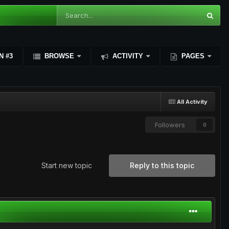
N #3
BROWSE
ACTIVITY
PAGES
All Activity
Followers
0
Start new topic
Reply to this topic