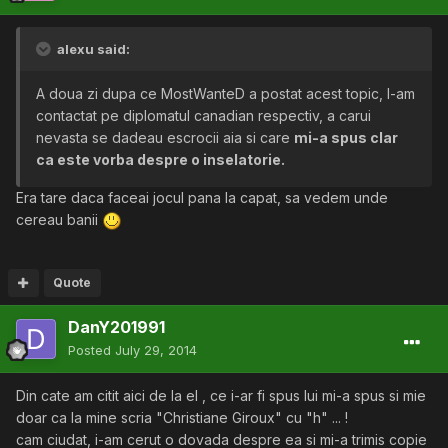
alexu said:
A doua zi dupa ce MostWanteD a postat acest topic, l-am
contactat pe diplomatul canadian respectiv, a carui
nevasta se dadeau escrocii aia si care
mi-a spus clar
ca este vorba despre o inselatorie.
Era tare daca faceai jocul pana la capat, sa vedem unde
cereau banii
Quote
DanY201991
Posted
July 29, 2014
Din cate am citit aici de la el , ce i-ar fi spus lui mi-a spus si mie
doar ca la mine scria "Christiane Giroux" cu "h" ... !
cam ciudat, i-am cerut o dovada despre ea si mi-a trimis copie