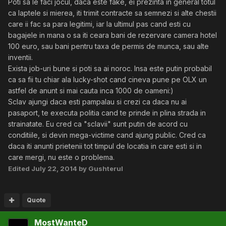
Poti sa le faci jocul, daca este fake, ei prezinta in general totul
ca laptele si mierea, iti trimit contracte sa semnezi si alte chestii
care ii fac sa para legitimi, iar la ultimul pas cand esti cu
bagajele in mana o sa iti ceara bani de rezervare camera hotel
100 euro, sau bani pentru taxa de permis de munca, sau alte
inventii.
Exista job-uri bune si poti sa ai noroc. Insa este putin probabil
ca sa fii tu chiar ala lucky-shot cand cineva pune pe OLX un
astfel de anunt si mai cauta inca 1000 de oameni:)
Sclav ajungi daca esti pampalau si crezi ca daca nu ai
pasaport, te executa politia cand te prinde in plina strada in
strainatate. Eu cred ca "sclavii" sunt putin de acord cu
conditiile, si devin mega-victime cand ajung public. Cred ca
daca iti anunti prietenii tot timpul de locatia in care esti si in
care mergi, nu este o problema.
Edited
July 22, 2014
by Gushterul
Quote
MostWanteD