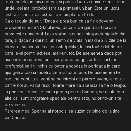
toate actele, inchis undeva, si pus sa lucrezi dumnezeu stie pe
unde, cel mai probabil fara sa primesti un ban. Este un lucru
trist, dar chestii din astea se intampla foarte des.
Ca o regula de aur, "Daca e prea bun ca sa fie adevarat,
probabil nu este". Sfatul meu, daca ai de gand sa faci asa
ceva este urmatorul. Lasa vorba la cunostinte/prieteni/rude din
tara, si daca nu dai nici un semn de viata in maxim 2-3 zile de la
plecare, sa anunte la ambasata/politie, le lasi toate datele pe
care le-ai primit, adrese, mail-uri, tot. De asemenea daca poti
ascunde pe undeva un smartphone cu gps ar fi si mai bine,
preferabil sa il ti inchis cu bateria scoasa in perioada in care
ajungeti acolo si faceti actele si toate cele. De asemenea te
rog tine cont, tu ai venit sa ne intrebi ce parere avem, iar multi
dintre noi au vazut riscul foarte mare ca aceasta sa fie o teapa.
In principal, daca se cauta joburi pentru Canada, se cauta prin
alte cai, sunt programe speciale pentru asta, nu printr-un site
de vanzari.
Parerea mea. Sper sa ai noroc si sa auzim cu bine de la tine
din Canada.