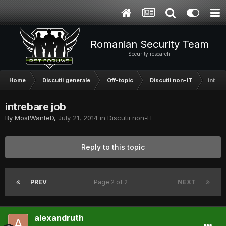
Romanian Security Team
Security research
Home
Discutii generale
Off-topic
Discutii non-IT
intreb
intrebare job
By
MostWanteD
,
July 21, 2014
in
Discutii non-IT
Reply to this topic
PREV
Page 2 of 2
NEXT
alexandruth