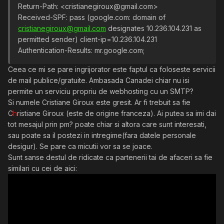
Return-Path: <cristianegiroux@gmail.com>
Received-SPF: pass (google.com: domain of
cristianegiroux@gmail.com
designates 10.236.104.231 as
permitted sender) client-ip=10.236.104.231
Authentication-Results: mr.google.com;
Ceea ce mi se pare ingrijorator este faptul ca foloseste servicii
de mail publice/gratuite. Ambasada Canadei chiar nu isi
permite un serviciu propriu de webhosting cu un SMTP?
Si numele Cristiane Giroux este gresit. Ar fi trebuit sa fie
C
h
ristiane Giroux (este de origine franceza). Ai putea sa imi dai
tot mesajul prin pm? poate chiar si altora care sunt interesati,
sau poate sa il postezi in intregime(fara datele personale
desigur). Se pare ca micutii vor sa se joace.
Sunt sanse destul de ridicate ca partenerii tai de afaceri sa fie
similari cu cei de aici: