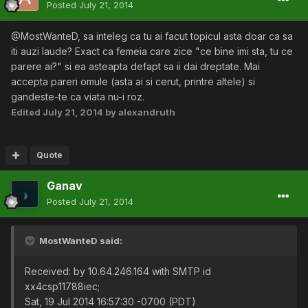
Posted
July 21, 2014
@MostWanteD, sa inteleg ca tu ai facut topicul asta doar ca sa
iti auzi laude? Exact ca femeia care zice "ce bine imi sta, tu ce
parere ai?" si ea asteapta defapt sa ii dai dreptate. Mai
accepta pareri omule (asta ai si cerut, printre altele) si
gandeste-te ca viata nu-i roz.
Edited
July 21, 2014
by alexandruth
Quote
Ganav
Posted
July 21, 2014
MostWanteD said:
Received: by 10.64.246.164 with SMTP id
xx4csp11788iec;
Sat, 19 Jul 2014 16:57:30 -0700 (PDT)