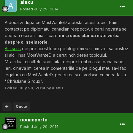
alexu
Posted
July 29, 2014
A doua zi dupa ce MostWanteD a postat acest topic, l-am
contactat pe diplomatul canadian respectiv, a carui nevasta se
dadeau escrocii aia si care
mi-a spus clar ca este vorba
despre o inselatorie.
Am scris
despre acest lucru pe blogul meu si am vrut sa postez
si aici, insa MostWanteD a cerut inchiderea topicului.
M-am luat cu altele si am uitat despre treaba asta, pana cand,
ieri, cineva imi cerea in comentariile de pe blogul meu sa-i fac
legatura cu MostWanteD, pentru ca si el vorbise cu acea falsa
"C
h
ristiane Giroux".
Edited
July 29, 2014
by alexu
Quote
nonimporta
Posted
July 29, 2014