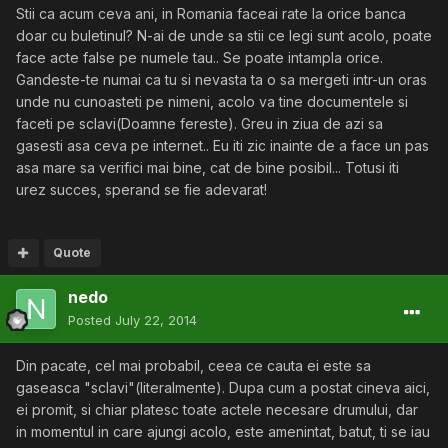
Stii ca acum ceva ani, in Romania faceai rate la orice banca
doar cu buletinul? N-ai de unde sa stii ce legi sunt acolo, poate
face acte false pe numele tau.. Se poate intampla orice.
Gandeste-te numai ca tu si nevasta ta o sa mergeti intr-un oras
unde nu cunoasteti pe nimeni, acolo va tine documentele si
faceti pe sclavi(Doamne fereste). Greu in ziua de azi sa
gasesti asa ceva pe internet.. Eu iti zic inainte de a face un pas
asa mare sa verifici mai bine, cat de bine posibil... Totusi iti
urez succes, sperand se fie adevarat!
Quote
nedo
Posted
July 22, 2014
Din pacate, cel mai probabil, ceea ce cauta ei este sa
gaseasca "sclavi"(literalmente). Dupa cum a postat cineva aici,
ei promit, si chiar platesc toate actele necesare drumului, dar
in momentul in care ajungi acolo, este amenintat, batut, ti se iau