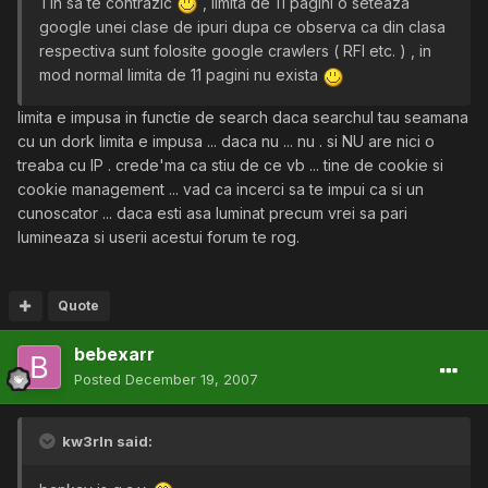
Tin sa te contrazic
, limita de 11 pagini o seteaza
google unei clase de ipuri dupa ce observa ca din clasa
respectiva sunt folosite google crawlers ( RFI etc. ) , in
mod normal limita de 11 pagini nu exista
limita e impusa in functie de search daca searchul tau seamana
cu un dork limita e impusa ... daca nu ... nu . si NU are nici o
treaba cu IP . crede'ma ca stiu de ce vb ... tine de cookie si
cookie management ... vad ca incerci sa te impui ca si un
cunoscator ... daca esti asa luminat precum vrei sa pari
lumineaza si userii acestui forum te rog.
Quote
bebexarr
Posted
December 19, 2007
kw3rln said: