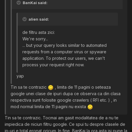
BanKai said:
alien said:
de filtru asta zici:
We're sorry...
... but your query looks similar to automated
requests from a computer virus or spyware
application. To protect our users, we can't
process your request right now.
yap
Tin sa te contrazic
, limita de 11 pagini o seteaza
google unei clase de ipuri dupa ce observa ca din clasa
respectiva sunt folosite google crawlers ( RFI etc. ) , in
mod normal limita de 11 pagini nu exista
Tin sa te contrazic. Tocmai am gasit modalitatea de a nu te
impiedica de niciun filtru google. Ce spui tu despre clasele de
ip-uri e total eronat oricum. In fine, BanKai la ora asta isi pune la