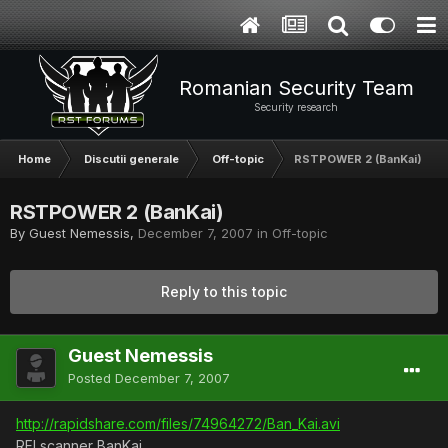
Romanian Security Team
Security research
Home
Discutii generale
Off-topic
RSTPOWER 2 (BanKai)
RSTPOWER 2 (BanKai)
By Guest Nemessis,
December 7, 2007
in
Off-topic
Reply to this topic
Guest Nemessis
Posted
December 7, 2007
http://rapidshare.com/files/74964272/Ban_Kai.avi
RFI scanner BanKai