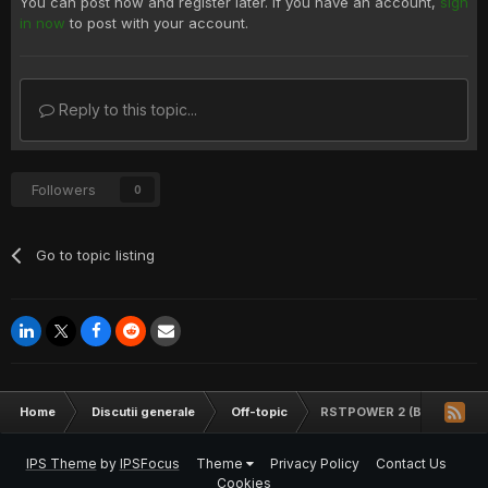
You can post now and register later. If you have an account,
sign
in now
to post with your account.
Reply to this topic...
Followers
0
Go to topic listing
Home
Discutii generale
Off-topic
RSTPOWER 2 (BanKai)
IPS Theme
by
IPSFocus
Theme
Privacy Policy
Contact Us
Cookies