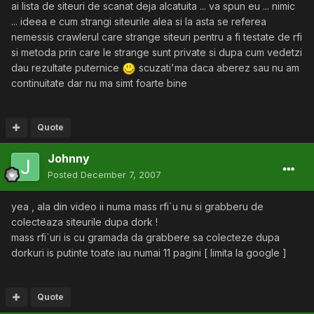
ai lista de siteuri de scanat deja alcatuita ... va spun eu ... nimic
... ideea e cum strangi siteurile alea si la asta se referea
nemessis crawlerul care strange siteuri pentru a fi testate de rfi
si metoda prin care le strange sunt private si dupa cum vedetzi
dau rezultate puternice
scuzati'ma daca aberez sau nu am
continuitate dar nu ma simt foarte bine
Quote
Johnny
Posted
December 7, 2007
yea , ala din video ii numa mass rfi`u nu si grabberu de
colecteaza siteurile dupa dork !
mass rfi`uri is cu gramada da grabbere sa colecteze dupa
dorkuri is putinte toate iau numai 11 pagini [ limita la google ]
Quote