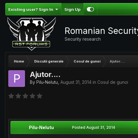
Existing user? Sign In
Sign Up
Romanian Securi
Security research
Home
Discutii generale
Cosul de gunoi
Ajutor....
Ajutor....
By
Pilu-Nelutu
,
August 31, 2014
in
Cosul de gunoi
Pilu-Nelutu
Posted
August 31, 2014