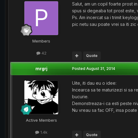
Salut, am un copil foarte prost i
spus si degeaba tot prost este, 
Ps. Am incercat sa i trimit keylogg
pic netu sau poate vrei sa iti zic 
Members
42
Quote
mrgrj
Posted
August 31, 2014
Uite, iti dau eu o idee:
Incearca sa te maturizezi si sa re
bucurie.
Demonstreaza-i ca esti peste nive
Nu vreau sa fac OFF, insa poate i
Active Members
1.4k
Quote