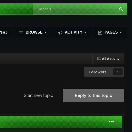
N #3
BROWSE
ACTIVITY
PAGES
All Activity
Followers
1
Start new topic
Reply to this topic