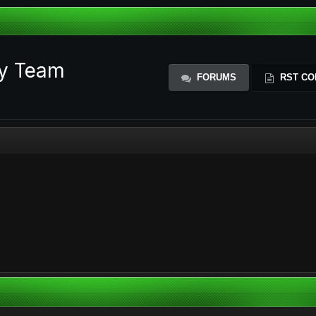
ty Team
FORUMS
RST CO