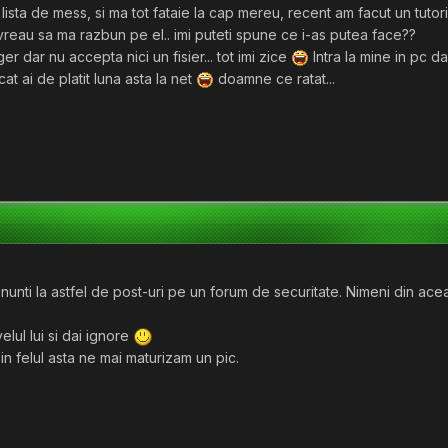
n lista de mess, si ma tot fataie la cap mereu, recent am facut un tut
vreau sa ma razbun pe el.. imi puteti spune ce i-as putea face??
er dar nu accepta nici un fisier... tot imi zice
Intra la mine in pc d
cat ai de platit luna asta la net
doamne ce ratat...
nunti la astfel de post-uri pe un forum de securitate. Nimeni din aceast
lul lui si dai ignore
n felul asta ne mai maturizam un pic.