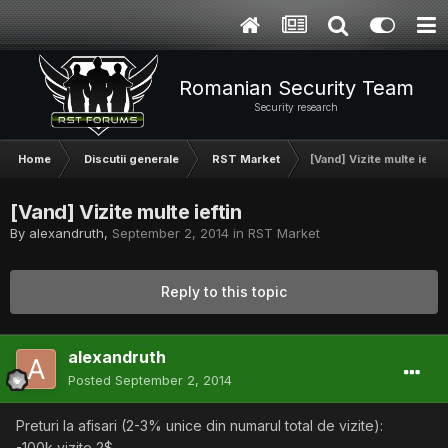
Romanian Security Team
Security research
Home
Discutii generale
RST Market
[Vand] Vizite multe ieftin
[Vand] Vizite multe ieftin
By
alexandruth
,
September 2, 2014
in
RST Market
Reply to this topic
alexandruth
Posted
September 2, 2014
Preturi la afisari (2-3% unice din numarul total de vizite):
-100k vizite 2$