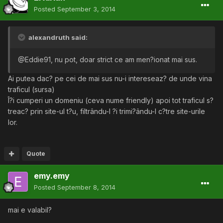
Posted
September 3, 2014
alexandruth said:
@Eddie91, nu pot, doar strict ce am men?ionat mai sus.
Ai putea dac? pe cei de mai sus nu-i intereseaz? de unde vina
traficul (sursa)
Î?i cumperi un domeniu (ceva nume friendly) apoi tot traficul s?
treac? prin site-ul t?u, filtrându-l ?i trimi?ându-l c?tre site-urile
lor.
Quote
emy.emy
Posted
September 8, 2014
mai e valabil?