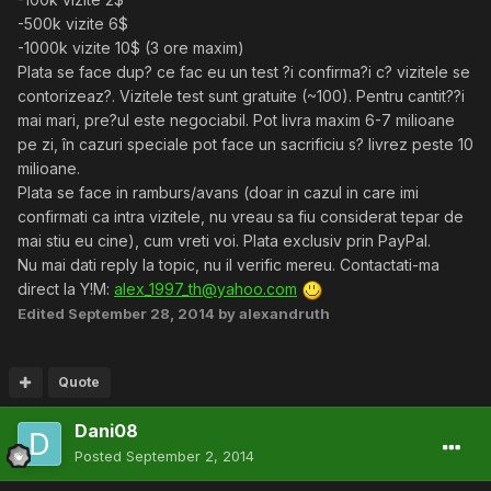
-500k vizite 6$
-1000k vizite 10$ (3 ore maxim)
Plata se face dup? ce fac eu un test ?i confirma?i c? vizitele se
contorizeaz?. Vizitele test sunt gratuite (~100). Pentru cantit??i
mai mari, pre?ul este negociabil. Pot livra maxim 6-7 milioane
pe zi, în cazuri speciale pot face un sacrificiu s? livrez peste 10
milioane.
Plata se face in ramburs/avans (doar in cazul in care imi
confirmati ca intra vizitele, nu vreau sa fiu considerat tepar de
mai stiu eu cine), cum vreti voi. Plata exclusiv prin PayPal.
Nu mai dati reply la topic, nu il verific mereu. Contactati-ma
direct la Y!M:
alex_1997_th@yahoo.com
Edited
September 28, 2014
by alexandruth
Quote
Dani08
Posted
September 2, 2014