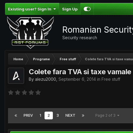
Existing user? Sign In
Sign Up
Romanian Securi
Security research
Home
Programe
Free stuff
Colete fara TVA si taxe vama
Colete fara TVA si taxe vamale
By
alezu2000
,
September 6, 2014
in
Free stuff
PREV
1
2
3
NEXT
Page 2 of 3