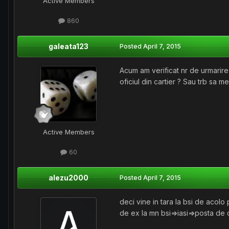
Active Members
860
galeata123
Posted
April 7, 2015
Acum am verificat nr de urmarire a
oficiul din cartier ? Sau trb sa me
Active Members
60
alezu2000
Posted
April 7, 2015
deci vine in tara la bsi de acolo
de ex la mn bsi=>iasi=>posta de c