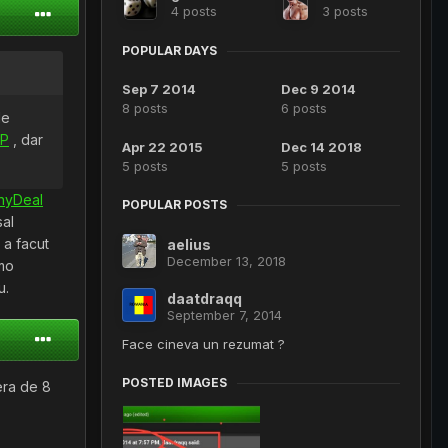
4 posts
3 posts
POPULAR DAYS
Sep 7 2014
Dec 9 2014
8 posts
6 posts
de
MP
, dar
Apr 22 2015
Dec 14 2018
5 posts
5 posts
nyDeal
POPULAR POSTS
sal
 a facut
aelius
December 13, 2018
 mo
u.
daatdraqq
September 7, 2014
Face cineva un rezumat ?
POSTED IMAGES
era de 8