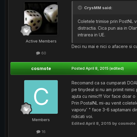
CrysMM said:
Coletele trimise prin PostNL vi
distractia. Cica pun aia in Ol
intrarea in UE.
Active Members
Deci nu mai e nici o afacere si cu
60
cosmote
Posted
April 8, 2015
(edited)
Recomand ca sa cumparati DOAR 
pe tinydeal si nu am primit nimic
ajuta cu nimic!!!! Vor face doar 
Prin PostalNL mi-au venit colete
vaporu' " face 3-6 saptamani din
ridicati voi.
Members
Edited
April 8, 2015
by cosmote
16