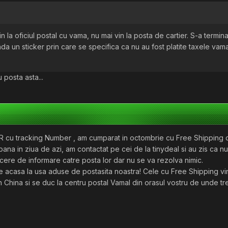
n la oficiul postal cu vama, nu mai vin la posta de cartier. S-a termin
anda un sticker prin care se specifica ca nu au fost platite taxele vama
 posta asta...
cu tracking Number , am cumparat in octombrie cu Free Shipping
 pana in ziua de azi, am contactat pe cei de la tinydeal si au zis ca n
o cere de informare catre posta lor dar nu se va rezolva nimic.
le acasa la usa aduse de postasita noastra! Cele cu Free Shipping vi
 China si se duc la centru postal Vamal din orasul vostru de unde tr