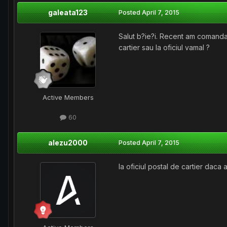
galeata123
Posted
April 7, 2015
Salut b?ie?i. Recent am comandat 
cartier sau la oficiul vamal ?
Active Members
60
alezu2000
Posted
April 7, 2015
la oficiul postal de cartier daca