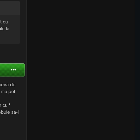
at cu
le la
 ceva de
u ma pot
n cu "
ebuie sa-l