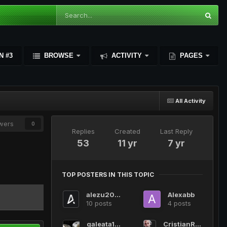
N #3
BROWSE
ACTIVITY
PAGES
All Activity
owers
0
Replies
Created
Last Reply
53
11 yr
7 yr
TOP POSTERS IN THIS TOPIC
alezu2000
Alexabb
10 posts
4 posts
galeata123
CristianRoflmao