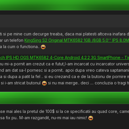
i si pe mine cum decurge treaba, daca mai platesti altceva inafara 
ar un telefon
KingSing S2 Original MTK6582 1GB /8GB 5.0'' IPS 8.0
a la cum o functiona..
ch IPS HD OGS MTK6582 4-Core Android 4.2.2 3G SmartPhone - Ti
nu mi-a pornit am crezut ca e futut,l-am incarcat cu incarcator univer
and am dat sa-l pornesc si a pornit.. apoi dupa vreo cateva saptamani
iara si dupa a patit la fel .. si eu crezand ca e de la butonu de pornire
si i-am stricat butonul
si nu mai merge.. deci .... concluzia o tragi t
e mai ales la pretul de 100$ si la ce specificatii au quad core, cam
asa fix pu.. M-am razgandit, nu-mi mai iau nimic!