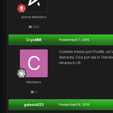
Active Members
860
CrysMM
Posted
April 7, 2015
Coletele trimise prin PostNL vin l
distractia. Cica pun aia in Olanda
intrarea in UE.
Members
2
galeata123
Posted
April 8, 2015