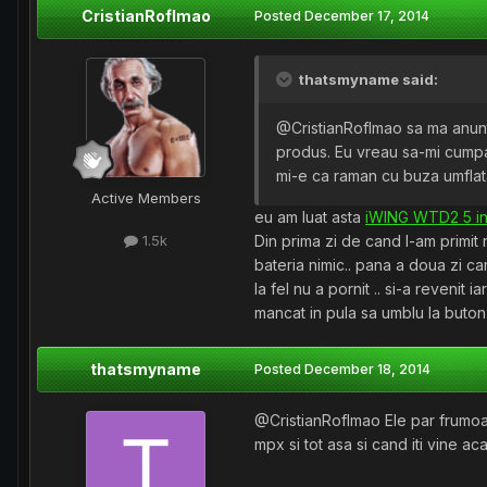
CristianRoflmao
Posted
December 17, 2014
thatsmyname said:
@CristianRoflmao sa ma anunt
produs. Eu vreau sa-mi cump
mi-e ca raman cu buza umflat
Active Members
eu am luat asta
iWING WTD2 5 in
Din prima zi de cand l-am primit 
1.5k
bateria nimic.. pana a doua zi c
la fel nu a pornit .. si-a revenit 
mancat in pula sa umblu la buton 
thatsmyname
Posted
December 18, 2014
@CristianRoflmao Ele par frumoas
mpx si tot asa si cand iti vine ac