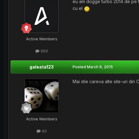
eu am dogge turbo 2014 de pe ti
cu el
Active Members
860
galeata123
Posted
March 9, 2015
Mai stie careva alte site-uri di
Active Members
60