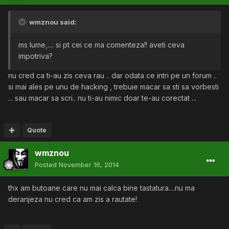
wmznou said:
ms lume,.... si pt cei ce ma comenteza!! aveti ceva
impotriva?
nu cred ca ti-au zis ceva rau .. dar odata ce intri pe un forum ..
si mai ales pe unu de hacking , trebuie macar sa sti sa vorbesti
... sau macar sa scri.. nu ti-au nimic doar te-au corectat ...
Quote
wmznou
Posted
November 16, 2014
thx am butoane care nu mai calca bine tastatura....nu ma
deranjeza nu cred ca am zis a rautate!