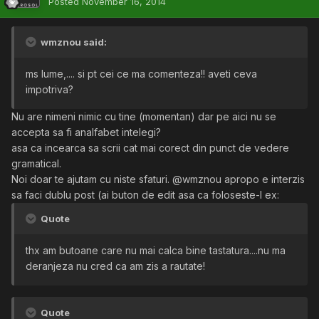
Posted
November 16, 2014
wmznou said:
ms lume,.... si pt cei ce ma comenteza!! aveti ceva
impotriva?
Nu are nimeni nimic cu tine (momentan) dar pe aici nu se
accepta sa fi analfabet intelegi?
asa ca incearca sa scrii cat mai corect din punct de vedere
gramatical.
Noi doar te ajutam cu niste sfaturi. @wmznou apropo e interzis
sa faci dublu post (ai buton de edit asa ca foloseste-l ex:
Quote
thx am butoane care nu mai calca bine tastatura....nu ma
deranjeza nu cred ca am zis a rautate!
Quote