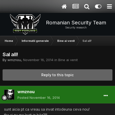
Romanian Security Team
Security research
Home
Informatii generale
Bine ai venit
Sal all!
Sal all!
By
wmznou
,
November 16, 2014
in
Bine ai venit
Reply to this topic
wmznou
Posted
November 16, 2014
sunt aicia pt ca vreau sa invat intodeuna ceva nou!
thx si nu ma loati in bâz?!!!