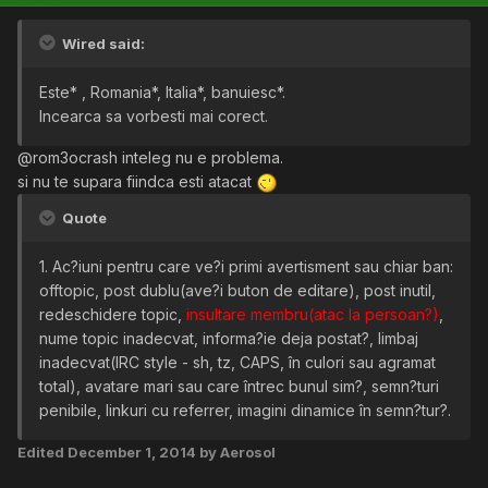
Wired said:
Este* , Romania*, Italia*, banuiesc*.
Incearca sa vorbesti mai corect.
@rom3ocrash inteleg nu e problema.
si nu te supara fiindca esti atacat
Quote
1. Ac?iuni pentru care ve?i primi avertisment sau chiar ban:
offtopic, post dublu(ave?i buton de editare), post inutil,
redeschidere topic,
insultare membru(atac la persoan?)
,
nume topic inadecvat, informa?ie deja postat?, limbaj
inadecvat(IRC style - sh, tz, CAPS, în culori sau agramat
total), avatare mari sau care întrec bunul sim?, semn?turi
penibile, linkuri cu referrer, imagini dinamice în semn?tur?.
Edited
December 1, 2014
by Aerosol