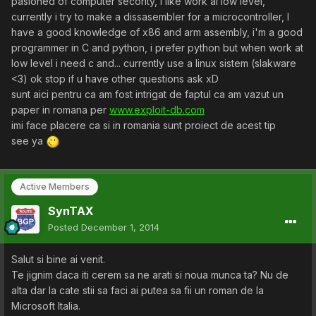
pasioned of computer secority, i like work al low level,
currently i try to make a dissasembler for a microcontroller, l
have a good knowledge of x86 and arm assembly, i'm a good
programmer in C and python, i prefer python but when work at
low level i need c and... currently use a linux sistem (slakware
<3) ok stop if u have other questions ask xD
sunt aici pentru ca am fost intrigat de faptul ca am vazut un
paper in romana per
www.exploit-db.com
imi face placere ca si in romania sunt proiect de acest tip
see ya
Active Members
SynTAX
Posted
December 1, 2014
Salut si bine ai venit.
Te jignim daca iti cerem sa ne arati si noua munca ta? Nu de
alta dar la cate stii sa faci ai putea sa fii un roman de la
Microsoft Italia.