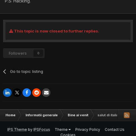
P.S: Hacking.
This topic is now closed to further replies.
Followers
0
Go to topic listing
Home
Informatii generale
Bine ai venit
salut di italia
IPS Theme
by
IPSFocus
Theme
Privacy Policy
Contact Us
Cookies