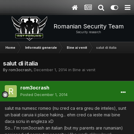
Romanian Security Team
Security research
Home
Informatii generale
Bine ai venit
salut di italia
salut di italia
By
rom3ocrash
,
December 1, 2014
in
Bine ai venit
rom3ocrash
Posted
December 1, 2014
salut ma numesc romeo (nu cred ca era greu de inteles), sunt
un baiat caruia ii place haking... ehm cred ca ieste mai bine
daca scriu in engleza xD
So... I'm rom3ocrash an italian (but my parents are rumanian)