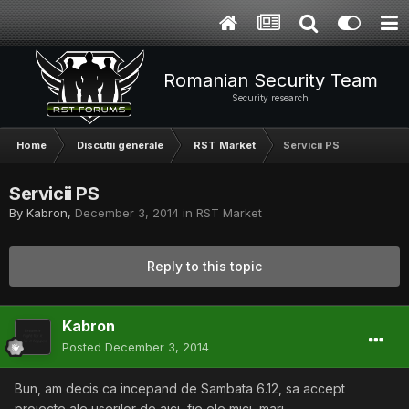
Romanian Security Team
Security research
Home
Discutii generale
RST Market
Servicii PS
Servicii PS
By
Kabron
,
December 3, 2014
in
RST Market
Reply to this topic
Kabron
Posted
December 3, 2014
Bun, am decis ca incepand de Sambata 6.12, sa accept
proiecte ale userilor de aici, fie ele mici, mari.