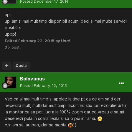
Posted
December 17, 2014
up!
up! am si mai mult timp disponibil acum, deci si mai multe servicii
posibile.
uppp!
Edited
February 22, 2015
by Usr6
3 x post
Quote
Bolovanus
Posted
February 22, 2015
Vad ca ai mai mult timp si apelez la tine pt ca ce am sa`ti cer
necesita mult, mult dar mult timp...acum nu stiu ce rezolutie ai tu
la monitor ca sa poti lucra la 100% zoom dar ce vreau e sa`mi
desenezi pula in scara reala si sa o pui in rama.
p.s: am sa iau ban, dar se merita
))