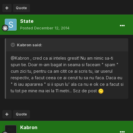
Quote
State
Posted
December 12, 2014
Kabron said:
@Kabron , cred ca ai inteles gresit! Nu am nimic sa-ti
spun tie. Doar m-am bagat in seama si faceam " spam "
cum zici tu, pentru ca am citit ce ai scris tu, iar userul
respectiv, a facut ceea ce ai cerut tu sa nu faca. Daca eu
" iti iau apararea " si ii spun lu' ala ca nu e ok ce a facut si
tu tot pe mine ma iei la 11 metri... Scz de post
Quote
Kabron