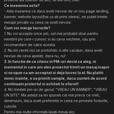
Ce inseamna asta?
- Asta inseamna ca daca aveti nevoie de un nou page landing,
banner, website layout(hai ca ati prins ideea), imi puteti trimite
mesaje private cu ceea ce aveti nevoie.
Cum vor merge lucrurile?
1. Nu voi accepta orice job, cel mai probabil doar pentru
membrii pe care-i cunosc si au ceva vechime, sau prin
recomandare de catre acestia.
2. Nu imi cereti nici un portofolio si alte cacaturi, daca aveti
nevoie de ceva apelati, daca nu, nu!
3. In functie de ce citesc in PM-uri decid ce aleg, in
momentul in care am ales proiectul trimit un mesaj inapoi
si va spun ca am acceptat si deja lucrez la el. Nu platiti
nimic inainte, o sa primiti sample, daca sunteti de acord
continuam proiectul si achitati la sfarsit!
4. NU trimiteti pm-uri de genul: "VREAU UN BANNER", "VREAU
UN SITE". Ma astept sa imi spuneti cat mai precis ce vreti,
dimensiuni, daca aveti preferinte in ceea ce priveste fonturile,
culorile.
Pentru mai multe informatii lasati mesaj aici.