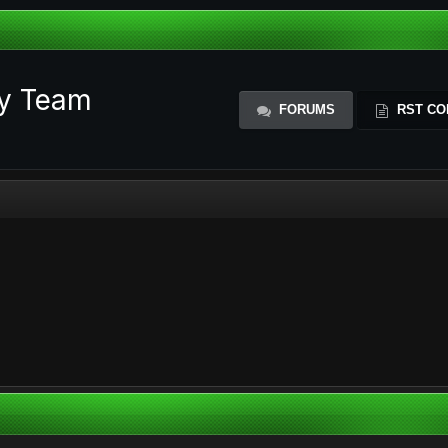
ty Team
FORUMS
RST CO