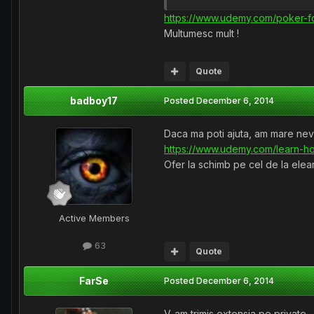
https://www.udemy.com/poker-
Multumesc mult !
Quote
badboy17
Posted
December 6, 2014
Daca ma poti ajuta, am mare nev
https://www.udemy.com/learn-
Ofer la schimb pe cel de la elea
Active Members
63
Quote
FarSe
Posted
December 6, 2014
V-am trimis extensia pe private.