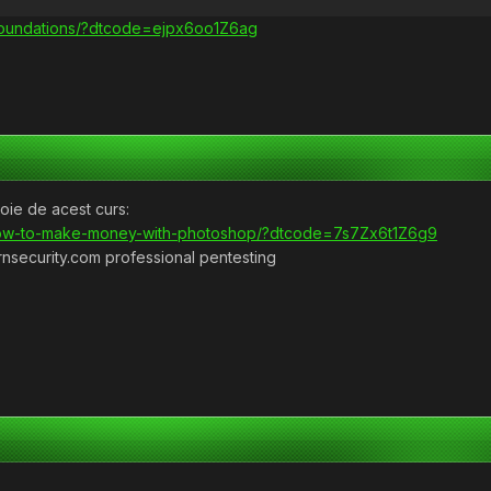
foundations/?dtcode=ejpx6oo1Z6ag
oie de acest curs:
how-to-make-money-with-photoshop/?dtcode=7s7Zx6t1Z6g9
rnsecurity.com professional pentesting