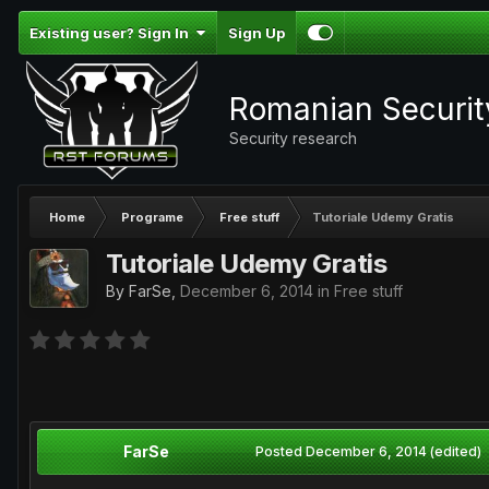
Existing user? Sign In
Sign Up
Romanian Securi
Security research
Home
Programe
Free stuff
Tutoriale Udemy Gratis
Tutoriale Udemy Gratis
By
FarSe
,
December 6, 2014
in
Free stuff
FarSe
Posted
December 6, 2014
(edited)