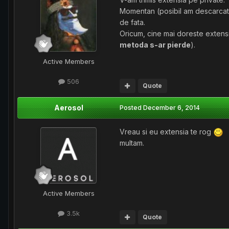
Momentan (posibil am descarcat p
de fata.
Oricum, cine mai doreste extensi
metoda s-ar pierde
).
Active Members
506
Quote
Aerosol
Posted
December 6, 2014
Vreau si eu extensia te rog
multam.
Active Members
3.5k
Quote