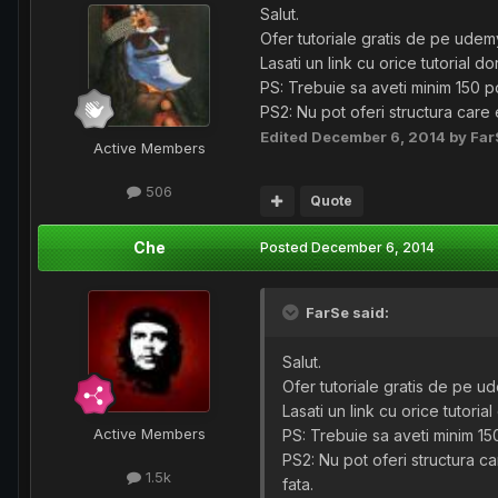
Salut.
Ofer tutoriale gratis de pe udem
Lasati un link cu orice tutorial dori
PS: Trebuie sa aveti minim 150 po
PS2: Nu pot oferi structura care 
Edited
December 6, 2014
by Far
Active Members
506
Quote
Che
Posted
December 6, 2014
FarSe said:
Salut.
Ofer tutoriale gratis de pe u
Lasati un link cu orice tutorial 
Active Members
PS: Trebuie sa aveti minim 150
PS2: Nu pot oferi structura ca
1.5k
fata.