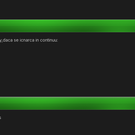
lay,daca se icnarca in continuu:
s