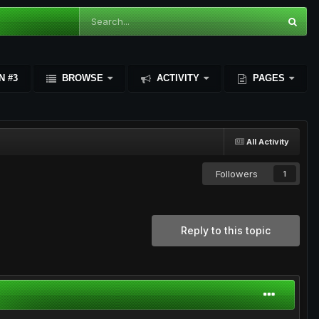
N #3
BROWSE
ACTIVITY
PAGES
All Activity
Followers
1
Reply to this topic