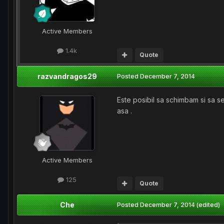
Active Members
1.4k
Quote
razvandragos29
Posted
December 7, 2014
Este posibil sa schimbam si sa se
asa .
Active Members
125
Quote
Che
Posted
December 7, 2014
(edited)