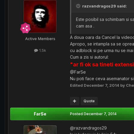
razvandragos29 said:
Este posibil sa schimbam si sa
cam asa .
A doua oara da Cancel la videocli
Active Members
Apropo, se intampla sa se oprea
cu adblock si pe urma nu se mai
1.5k
Cum a zis si autorul:
"ar fi ok sa tineti exten
@FarSe
Nu poti face ceva asemanator si 
Edited
December 7, 2014
by Che
Quote
FarSe
Posted
December 7, 2014
@razvandragos29