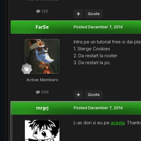
125
Quote
FarSe
Posted
December 7, 2014
Intra pe un tutorial free si dai p
1. Sterge Cookies
2. Da restart la rooter
3. Da restart la pc.
Active Members
506
Quote
mrgrj
Posted
December 7, 2014
L-as dori si eu pe
acesta
. Thank