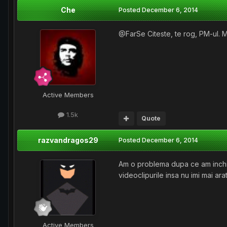
Che
Posted
December 6, 2014
@FarSe Citeste, te rog, PM-ul. 
Active Members
1.5k
Quote
razvandragos29
Posted
December 6, 2014
Am o problema dupa ce am inchis
videoclipurile insa nu imi mai ar
Active Members