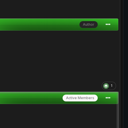
Author
1
Active Members