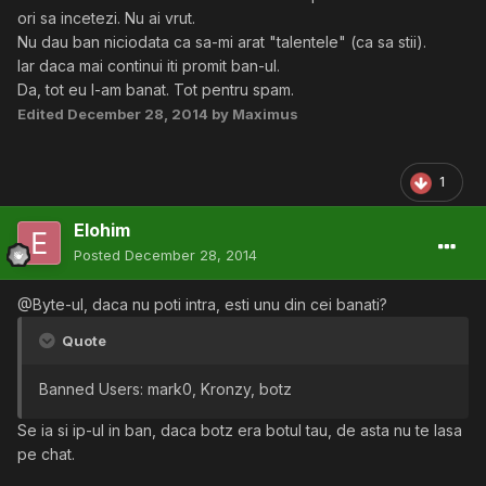
ori sa incetezi. Nu ai vrut.
Nu dau ban niciodata ca sa-mi arat "talentele" (ca sa stii).
Iar daca mai continui iti promit ban-ul.
Da, tot eu l-am banat. Tot pentru spam.
Edited
December 28, 2014
by Maximus
1
Elohim
Posted
December 28, 2014
@Byte-ul, daca nu poti intra, esti unu din cei banati?
Quote
Banned Users: mark0, Kronzy, botz
Se ia si ip-ul in ban, daca botz era botul tau, de asta nu te lasa
pe chat.