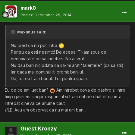
mark0
Posted
December 28, 2014
Maximus said:
Nu cred ca nu poti intra
Pentru ca esti nesimtit! De aceea. Ti-am spus de
nenumarate ori sa incetezi. Nu ai vrut.
Nu dau ban niciodata ca sa-mi arat "talentele" (ca sa stii).
Iar daca mai continui iti promit ban-ul.
Da, tot eu l-am banat. Tot pentru spam.
Eu de ce am luat ban?
Am intrebat ceva de bashrc si intre
timp gasisem singur raspunsul si l-am dat pe chat pt ca m-a
intrebat cineva ce anume caut...
//LE: Acu am observat ca nu mai am ban...
Guest Kronzy