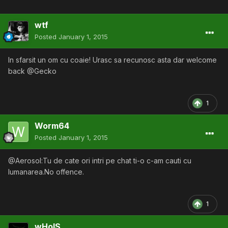
wtf
Posted
January 1, 2015
In sfarsit un om cu coaie! Urasc sa recunosc asta dar welcome
back @Gecko
1
Worm64
Posted
January 1, 2015
@Aerosol:Tu de cate ori intri pe chat ti-o c-am cauti cu
lumanarea.No offence.
1
wHoIS