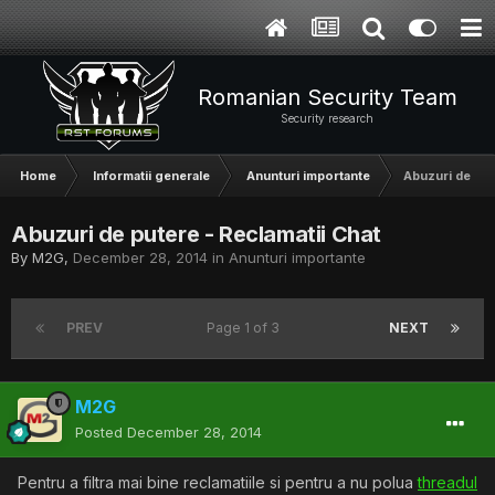
Romanian Security Team
Security research
Home
Informatii generale
Anunturi importante
Abuzuri de put
Abuzuri de putere - Reclamatii Chat
By
M2G
,
December 28, 2014
in
Anunturi importante
PREV
Page 1 of 3
NEXT
M2G
Posted
December 28, 2014
Pentru a filtra mai bine reclamatiile si pentru a nu polua
threadul