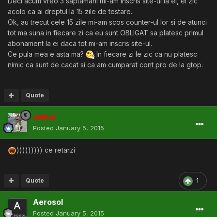
Deci acum vreo 3 saptamani mi-am inscris site-ul la ei, ei zic
acolo ca ai dreptul la 15 zile de testare.
Ok, au trecut cele 15 zile mi-am scos counter-ul lor si de atunci
tot ma suna in fiecare zi ca eu sunt OBLIGAT sa platesc primul
abonament la ei daca tot mi-am inscris site-ul.
Ce pula mea e asta ma?
In fiecare zi le zic ca nu platesc
nimic ca sunt de cacat si ca am cumparat cont pro de la gtop.
Quote
aelius
Posted
January 5, 2015
))))))))) ce retarzi
Quote
1
Aerosol
Posted
January 5, 2015