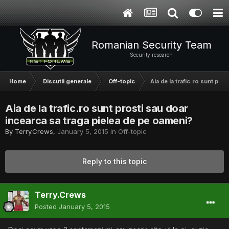
Romanian Security Team
Security research
Home
Discutii generale
Off-topic
Aia de la trafic.ro sunt pro
Aia de la trafic.ro sunt prosti sau doar
incearca sa traga pielea de pe oameni?
By
Terry.Crews
,
January 5, 2015
in
Off-topic
Reply to this topic
Terry.Crews
Posted
January 5, 2015