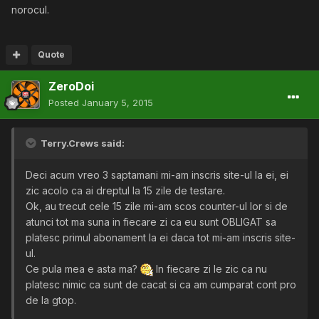
norocul.
Quote
ZeroDoi
Posted
January 5, 2015
Terry.Crews said:
Deci acum vreo 3 saptamani mi-am inscris site-ul la ei, ei
zic acolo ca ai dreptul la 15 zile de testare.
Ok, au trecut cele 15 zile mi-am scos counter-ul lor si de
atunci tot ma suna in fiecare zi ca eu sunt OBLIGAT sa
platesc primul abonament la ei daca tot mi-am inscris site-
ul.
Ce pula mea e asta ma?
In fiecare zi le zic ca nu
platesc nimic ca sunt de cacat si ca am cumparat cont pro
de la gtop.