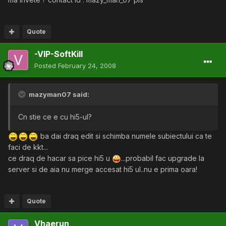
Quote
-VIP-SoftKill
Posted
February 24, 2008
mazyman07 said:
Cn stie ce e cu hi5-ul?
ba dai draq edit si schimba numele subiectului ca te
faci de kkt...
ce draq de hacar sa pice hi5 u
...probabil fac upgrade la
server si de aia nu merge accesat hi5 ul..nu e prima oara!
Quote
Vhaerun