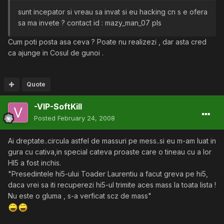
sunt incepator si vreau sa invat si eu hacking cn s e ofera
sa ma invete ? contact id : mazy_man_07 pls
Cum poti posta asa ceva ? Poate nu realizezi , dar asta cred
ca ajunge in Cosul de gunoi .
Quote
-VIP-SoftKill
Posted
February 24, 2008
Ai dreptate..circula astfel de massuri pe mess..si eu m-am luat in
gura cu cativa,in special cateva proaste care o tineau cu a lor
HI5 a fost inchis.
"Presedintele hi5-ului Toader Laurentiu a facut greva pe hi5,
daca vrei sa iti recuperezi hi5-ul trimite aces mass la toata lista !
Nu este o gluma , s-a verficat scz de mass"