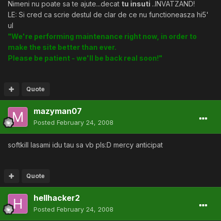
Nimeni nu poate sa te ajute...decat
tu insuti
..INVATZAND!
LE: Si cred ca scrie destul de clar de ce nu functioneasza hi5'
ul
"We're performing maintenance right now, in order to
make the site better than ever.
Please be patient - we'll be back real soon!"
Quote
mazyman07
Posted
February 24, 2008
softkill lasami idu tau sa vb pls:D mercy anticipat
Quote
hellhacker2
Posted
February 24, 2008