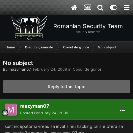
Romanian Security Team
Security research
Home
Discutii generale
Cosul de gunoi
No subject
No subject
By
mazyman07
,
February 24, 2008
in
Cosul de gunoi
Reply to this topic
mazyman07
Posted
February 24, 2008
sunt incepator si vreau sa invat si eu hacking cn s e ofera sa
ma invete ? contact id : mazy_man_07 pls