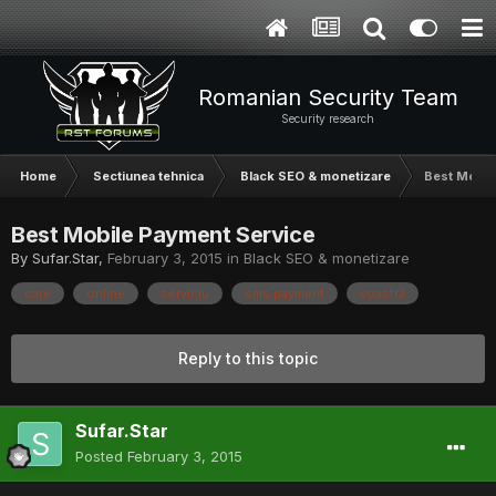
Romanian Security Team
Security research
Home
Sectiunea tehnica
Black SEO & monetizare
Best Mobil
Best Mobile Payment Service
By
Sufar.Star
,
February 3, 2015
in
Black SEO & monetizare
care
online
serviciu
sms payment
voastră
Reply to this topic
Sufar.Star
Posted
February 3, 2015