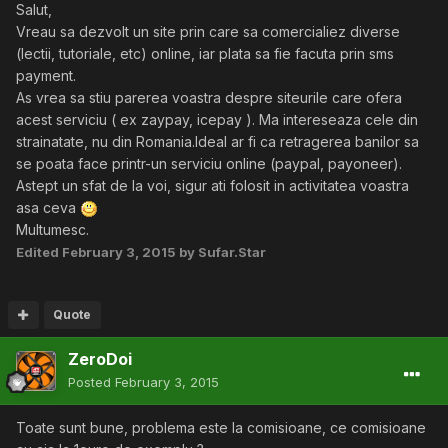
Salut,
Vreau sa dezvolt un site prin care sa comercialiez diverse
(lectii, tutoriale, etc) online, iar plata sa fie facuta prin sms
payment.
As vrea sa stiu parerea voastra despre siteurile care ofera
acest serviciu ( ex zaypay, icepay ). Ma intereseaza cele din
strainatate, nu din Romania.Ideal ar fi ca retragerea banilor sa
se poata face printr-un serviciu online (paypal, payoneer).
Astept un sfat de la voi, sigur ati folosit in activitatea voastra
asa ceva
Multumesc.
Edited
February 3, 2015
by Sufar.Star
Quote
ZeroDoi
Posted
February 3, 2015
Toate sunt bune, problema este la comisioane, ce comisioane